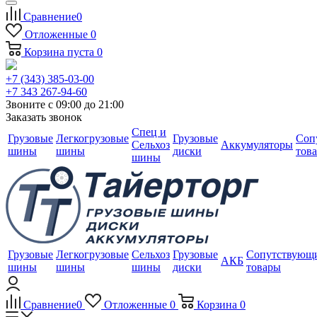
Сравнение
0
Отложенные
0
Корзина
пуста
0
+7 (343) 385-03-00
+7 343 267-94-60
Звоните с 09:00 до 21:00
Заказать звонок
Спец и
Грузовые
Легкогрузовые
Грузовые
Соп
Сельхоз
Аккумуляторы
шины
шины
диски
тов
шины
Грузовые
Легкогрузовые
Сельхоз
Грузовые
Сопутствующ
АКБ
шины
шины
шины
диски
товары
Сравнение
0
Отложенные
0
Корзина
0