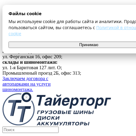
О компании
Файлы cookie
Оплата и доставка
Акции
Мы используем cookie для работы сайта и аналитики. Прод
Шиномонтаж
пользоваться сайтом, вы соглашаетесь с
Политикой в отно
Контакты
cookie
...
Принимаю
Войти
г. Екатеринбург
ул. Ферганская 16, офис 209;
склады и шиномонтажи:
ул. 1-я Баритовая 127 лит. О;
Промышленный проезд 2Б, офис 313;
Заключаем договора с
автопарками на услуги
шиномонтажа.