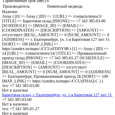
Гарантийный срок (мес)
6
Производитель
Тюменский медведь
Наличие
Array ( [0] => Array ( [ID] => 3 [URL] => /contacts/stores/3/
[TITLE] => Баритовая склад [PHONE] => +7 343 385-03-00
[SCHEDULE] => [IMAGE_ID] => [EMAIL] =>
[COORDINATES] => [DESCRIPTION] => [AMOUNT] =>
отсутствует [REAL_AMOUNT] => 0 [NUM_AMOUNT] => 0
[ADDRESS] => г. Екатеринбург, ул. 1-я Баритовая 127 лит. О.
[SORT] => 100 [MAP_LINK] =>
https://yandex.ru/maps/-/CCUzFDDY9B ) [1] => Array ( [ID] =>
14 [URL] => /contacts/stores/14/ [TITLE] => Промышленный
проезд cклад [PHONE] => +7 343 385-01-27 [SCHEDULE] =>
[IMAGE_ID] => [EMAIL] => [COORDINATES] =>
[DESCRIPTION] => [AMOUNT] => отсутствует
[REAL_AMOUNT] => 0 [NUM_AMOUNT] => 0 [ADDRESS]
=> Екатеринбург, Промышленный проезд 2Б [SORT] => 100
[MAP_LINK] => https://yandex.ru/maps/-/CCUzFHAQ-C ) )
тел: +7 343 385-03-00
Нет в наличии
Баритовая склад, г. Екатеринбург, ул. 1-я Баритовая 127 лит. О.
+7 343 385-03-00
Нет в наличии
тел: +7 343 385-01-27
Нет в наличии