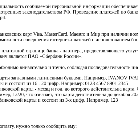
циальность сообщаемой персональной информации обеспечивает
мотренных законодательством РФ. Проведение платежей по банко
rl.
нковских карт Visa, MasterCard, Maestro и Мир при наличии в
можности совершения интернет-платежей с использованием банк
платежной странице банка - партнера, предоставляющего услугу
вич является ПАО «Сбербанк России».
обходимо внимательно и точно, соблюдая последовательность циф
й карты заглавными латинскими буквами. Например, IVANOV IV
ы и состоит из 16 - 20 цифр. Например: 0123 4567 8901 2345
анковской карты - месяц и год, до которого действительна карта
ер, 12/20, что означает, что карта действительна до декабря 20
анковской карты и состоит из 3-х цифр. Например, 123
оплату, нужно только сообщить ему: