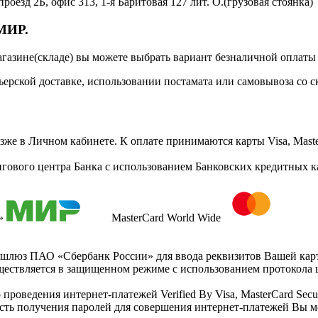
оезд 2Б, офис 313, 1-я Баритовая 127 лит. О.(грузовая стоянка)
 МИР.
агазине(складе) вы можете выбрать вариант безналичной оплаты
ерской доставке, использовании постамата или самовывоза со с
зже в Личном кабинете. К оплате принимаются карты Visa, Maste
гового центра Банка с использованием Банковских кредитных 
р»
MasterCard World Wide
шлюз ПАО «Сбербанк России» для ввода реквизитов Вашей карты
ествляется в защищенном режиме с использованием протокола
проведения интернет-платежей Verified By Visa, MasterCard Sec
сть получения паролей для совершения интернет-платежей Вы м