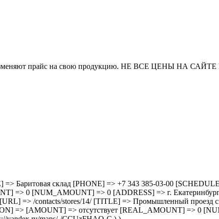
и часто изменяют прайс на свою продукцию. НЕ ВСЕ ЦЕНЫ 
3/ [TITLE] => Баритовая склад [PHONE] => +7 343 385-03-00 [SC
=> 0 [NUM_AMOUNT] => 0 [ADDRESS] => г. Екатеринбург, ул.
 14 [URL] => /contacts/stores/14/ [TITLE] => Промышленный прое
ON] => [AMOUNT] => отсутствует [REAL_AMOUNT] => 0 [NU
//yandex.ru/maps/-/CCUzFHAQ-C ) )