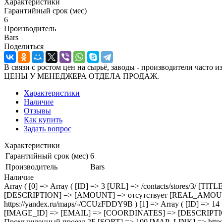
Характеристики
Гарантийный срок (мес)
6
Производитель
Bars
Поделиться
В связи с ростом цен на сырьё, заводы - производител
ЦЕНЫ У МЕНЕДЖЕРА ОТДЕЛА ПРОДАЖ.
Характеристики
Наличие
Отзывы
Как купить
Задать вопрос
Характеристики
Гарантийный срок (мес)
6
Производитель
Bars
Наличие
Array ( [0] => Array ( [ID] => 3 [URL] => /contacts/stores/
[DESCRIPTION] => [AMOUNT] => отсутствует [REAL_AMOUNT] 
https://yandex.ru/maps/-/CCUzFDDY9B ) [1] => Array ( [ID] =>
[IMAGE_ID] => [EMAIL] => [COORDINATES] => [DESCRIPTI
Промышленный проезд 2Б [SORT] => 100 [MAP_LINK] => https: