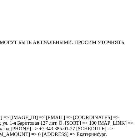
НА САЙТЕ МОГУТ БЫТЬ АКТУАЛЬНЫМИ. ПРОСИМ УТОЧНЯТЬ
HEDULE] => [IMAGE_ID] => [EMAIL] => [COORDINATES] =>
 1-я Баритовая 127 лит. О. [SORT] => 100 [MAP_LINK] =>
зд cклад [PHONE] => +7 343 385-01-27 [SCHEDULE] =>
M_AMOUNT] => 0 [ADDRESS] => Екатеринбург,