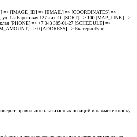
HEDULE] => [IMAGE_ID] => [EMAIL] => [COORDINATES] =>
 1-я Баритовая 127 лит. О. [SORT] => 100 [MAP_LINK] =>
зд cклад [PHONE] => +7 343 385-01-27 [SCHEDULE] =>
M_AMOUNT] => 0 [ADDRESS] => Екатеринбург,
проверьте правильность заказанных позиций и нажмите кнопку
е форму, и через короткое время вам перезвонит менеджер