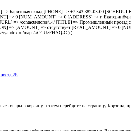
3/ [TITLE] => Баритовая склад [PHONE] => +7 343 385-03-00 [SC
=> 0 [NUM_AMOUNT] => 0 [ADDRESS] => г. Екатеринбург, ул.
 14 [URL] => /contacts/stores/14/ [TITLE] => Промышленный прое
ON] => [AMOUNT] => отсутствует [REAL_AMOUNT] => 0 [NU
//yandex.ru/maps/-/CCUzFHAQ-C ) )
роезд 2Б
ные товары в корзину, а затем перейдите на страницу Корзина, 
всю процедуру оформления заказа самостоятельно. Вы заполняет