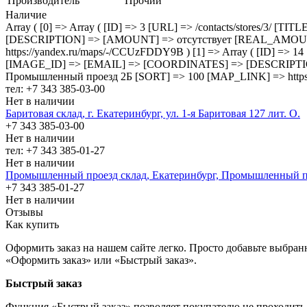
Производитель
Прочий
Наличие
Array ( [0] => Array ( [ID] => 3 [URL] => /contacts/stores/
[DESCRIPTION] => [AMOUNT] => отсутствует [REAL_AMOUNT] 
https://yandex.ru/maps/-/CCUzFDDY9B ) [1] => Array ( [ID] =>
[IMAGE_ID] => [EMAIL] => [COORDINATES] => [DESCRIPTI
Промышленный проезд 2Б [SORT] => 100 [MAP_LINK] => https:
тел: +7 343 385-03-00
Нет в наличии
Баритовая склад, г. Екатеринбург, ул. 1-я Баритовая 127 лит. О.
+7 343 385-03-00
Нет в наличии
тел: +7 343 385-01-27
Нет в наличии
Промышленный проезд cклад, Екатеринбург, Промышленный п
+7 343 385-01-27
Нет в наличии
Отзывы
Как купить
Оформить заказ на нашем сайте легко. Просто добавьте выбран
«Оформить заказ» или «Быстрый заказ».
Быстрый заказ
Функция «Быстрый заказ» позволяет покупателю не проходить 