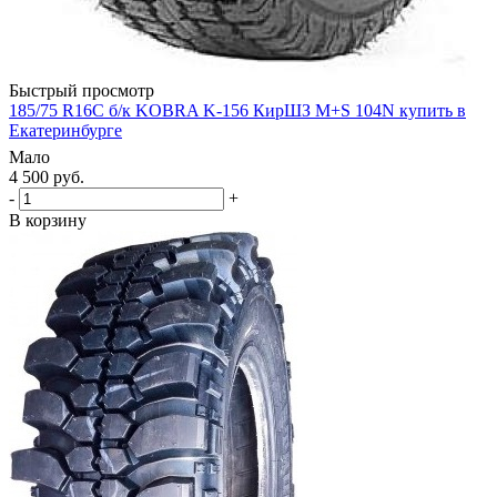
Быстрый просмотр
185/75 R16С б/к KOBRA K-156 КирШЗ M+S 104N купить в
Екатеринбурге
Мало
4 500
руб.
-
+
В корзину