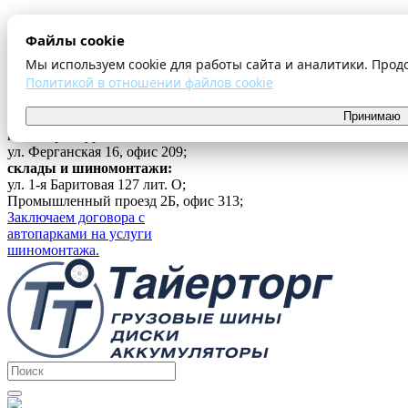
О компании
Файлы cookie
Оплата и доставка
Акции
Мы используем cookie для работы сайта и аналитики. Прод
Шиномонтаж
Политикой в отношении файлов cookie
Контакты
...
Принимаю
г. Екатеринбург
ул. Ферганская 16, офис 209;
склады и шиномонтажи:
ул. 1-я Баритовая 127 лит. О;
Промышленный проезд 2Б, офис 313;
Заключаем договора с
автопарками на услуги
шиномонтажа.