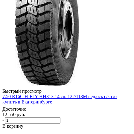
Быстрый просмотр
7.50 R16C HIFLY HH313 14 сл. 122/118M вед.ось с/к с/о
купить в Екатеринбурге
Достаточно
12 550
руб.
-
+
В корзину