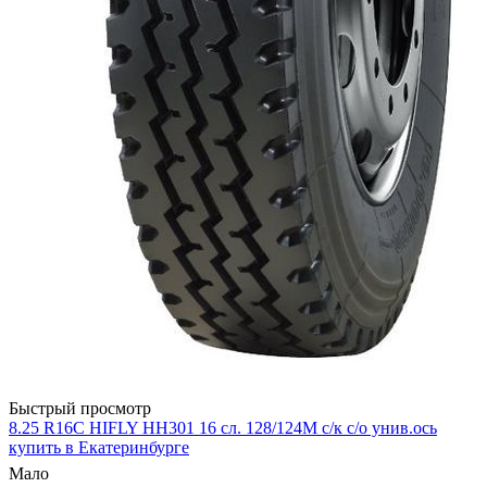
Быстрый просмотр
8.25 R16С HIFLY HH301 16 сл. 128/124M с/к с/о унив.ось
купить в Екатеринбурге
Мало