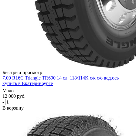
Быстрый просмотр
7.00 R16С Triangle TR690 14 сл. 118/114K с/к с/о вед.ось
купить в Екатеринбурге
Мало
12 000
руб.
-
+
В корзину