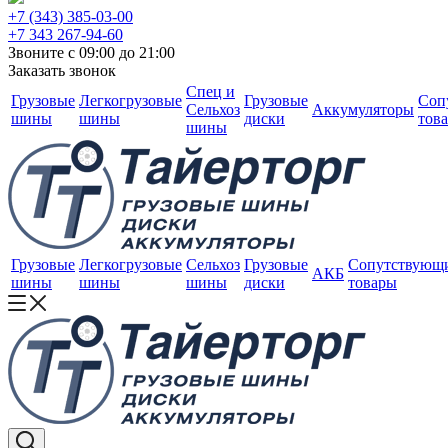
+7 (343) 385-03-00
+7 343 267-94-60
Звоните с 09:00 до 21:00
Заказать звонок
Спец и
Грузовые
Легкогрузовые
Грузовые
Соп
Сельхоз
Аккумуляторы
шины
шины
диски
тов
шины
Грузовые
Легкогрузовые
Сельхоз
Грузовые
Сопутствующ
АКБ
шины
шины
шины
диски
товары