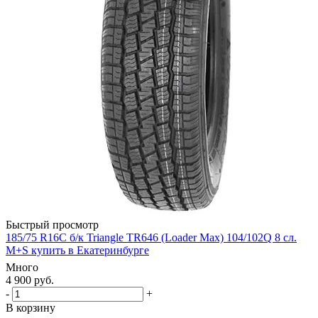
Быстрый просмотр
185/75 R16C б/к Triangle TR646 (Loader Max) 104/102Q 8 сл.
M+S купить в Екатеринбурге
Много
4 900
руб.
-
+
В корзину