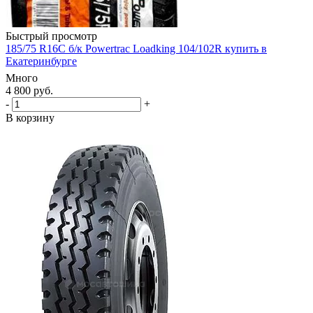
Быстрый просмотр
185/75 R16C б/к Powertrac Loadking 104/102R купить в
Екатеринбурге
Много
4 800
руб.
-
+
В корзину