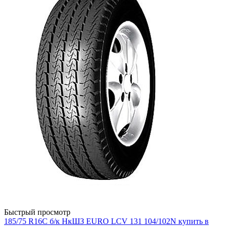
Быстрый просмотр
185/75 R16С б/к НкШЗ EURO LCV 131 104/102N купить в