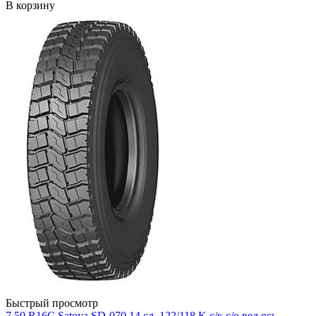
В корзину
Быстрый просмотр
7.50 R16C Satoya SD-070 14 cл. 122/118 K с/к с/о вед.ось