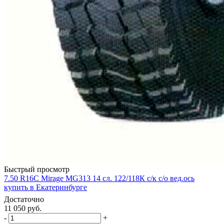
Быстрый просмотр
7.50 R16C Mirage MG313 14 сл. 122/118К с/к с/о вед.ось
купить в Екатеринбурге
Достаточно
11 050
руб.
-
+