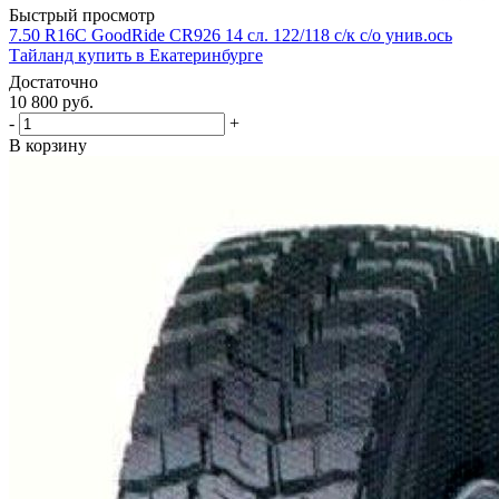
Быстрый просмотр
7.50 R16C GoodRide CR926 14 сл. 122/118 с/к с/о унив.ось
Тайланд купить в Екатеринбурге
Достаточно
10 800
руб.
-
+
В корзину