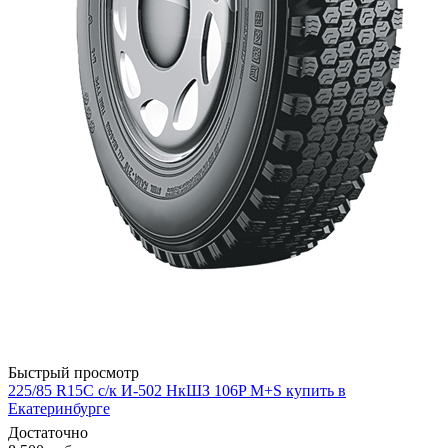
Быстрый просмотр
225/85 R15С с/к И-502 НкШЗ 106P M+S купить в
Екатеринбурге
Достаточно