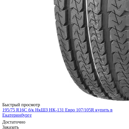
Быстрый просмотр
195/75 R16С б/к НкШЗ НК-131 Евро 107/105R купить в
Екатеринбурге
Достаточно
Заказать