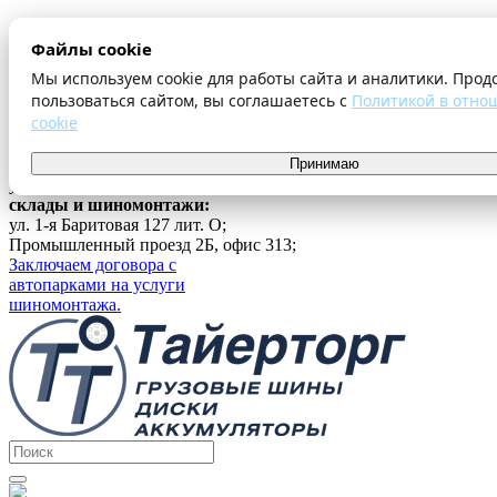
О компании
Файлы cookie
Оплата и доставка
Акции
Мы используем cookie для работы сайта и аналитики. Прод
Шиномонтаж
пользоваться сайтом, вы соглашаетесь с
Политикой в отно
Контакты
cookie
...
г. Екатеринбург
Принимаю
ул. Ферганская 16, офис 209;
склады и шиномонтажи:
ул. 1-я Баритовая 127 лит. О;
Промышленный проезд 2Б, офис 313;
Заключаем договора с
автопарками на услуги
шиномонтажа.