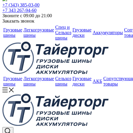
+7 (343) 385-03-00
+7 343 267-94-60
Звоните с 09:00 до 21:00
Заказать звонок
Спец и
Грузовые
Легкогрузовые
Грузовые
Соп
Сельхоз
Аккумуляторы
шины
шины
диски
тов
шины
Грузовые
Легкогрузовые
Сельхоз
Грузовые
Сопутствующ
АКБ
шины
шины
шины
диски
товары