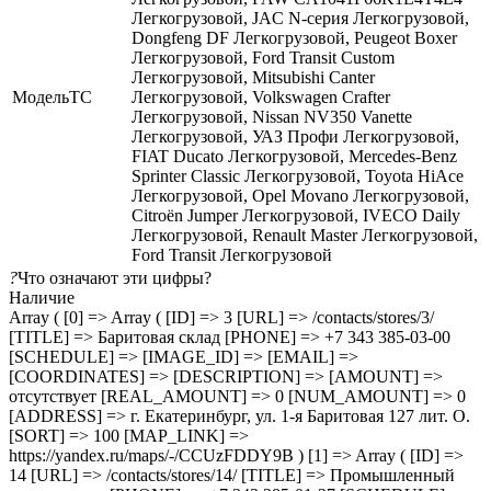
Легкогрузовой, JAC N-серия Легкогрузовой,
Dongfeng DF Легкогрузовой, Peugeot Boxer
Легкогрузовой, Ford Transit Custom
Легкогрузовой, Mitsubishi Canter
МодельТС
Легкогрузовой, Volkswagen Crafter
Легкогрузовой, Nissan NV350 Vanette
Легкогрузовой, УАЗ Профи Легкогрузовой,
FIAT Ducato Легкогрузовой, Mercedes-Benz
Sprinter Classic Легкогрузовой, Toyota HiAce
Легкогрузовой, Opel Movano Легкогрузовой,
Citroën Jumper Легкогрузовой, IVECO Daily
Легкогрузовой, Renault Master Легкогрузовой,
Ford Transit Легкогрузовой
?
Что означают эти цифры?
Наличие
Array ( [0] => Array ( [ID] => 3 [URL] => /contacts/stores/3/
[TITLE] => Баритовая склад [PHONE] => +7 343 385-03-00
[SCHEDULE] => [IMAGE_ID] => [EMAIL] =>
[COORDINATES] => [DESCRIPTION] => [AMOUNT] =>
отсутствует [REAL_AMOUNT] => 0 [NUM_AMOUNT] => 0
[ADDRESS] => г. Екатеринбург, ул. 1-я Баритовая 127 лит. О.
[SORT] => 100 [MAP_LINK] =>
https://yandex.ru/maps/-/CCUzFDDY9B ) [1] => Array ( [ID] =>
14 [URL] => /contacts/stores/14/ [TITLE] => Промышленный