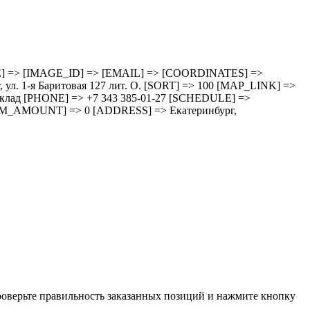
HEDULE] => [IMAGE_ID] => [EMAIL] => [COORDINATES] =>
 1-я Баритовая 127 лит. О. [SORT] => 100 [MAP_LINK] =>
зд cклад [PHONE] => +7 343 385-01-27 [SCHEDULE] =>
M_AMOUNT] => 0 [ADDRESS] => Екатеринбург,
проверьте правильность заказанных позиций и нажмите кнопку