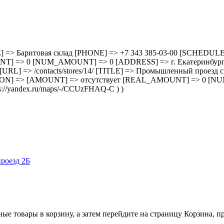
3/ [TITLE] => Баритовая склад [PHONE] => +7 343 385-03-00 [SC
=> 0 [NUM_AMOUNT] => 0 [ADDRESS] => г. Екатеринбург, ул.
 14 [URL] => /contacts/stores/14/ [TITLE] => Промышленный прое
ON] => [AMOUNT] => отсутствует [REAL_AMOUNT] => 0 [NU
//yandex.ru/maps/-/CCUzFHAQ-C ) )
роезд 2Б
ные товары в корзину, а затем перейдите на страницу Корзина, 