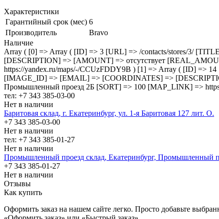
Характеристики
Гарантийный срок (мес)
6
Производитель
Bravo
Наличие
Array ( [0] => Array ( [ID] => 3 [URL] => /contacts/stores/
[DESCRIPTION] => [AMOUNT] => отсутствует [REAL_AMOUNT] 
https://yandex.ru/maps/-/CCUzFDDY9B ) [1] => Array ( [ID] =>
[IMAGE_ID] => [EMAIL] => [COORDINATES] => [DESCRIPTI
Промышленный проезд 2Б [SORT] => 100 [MAP_LINK] => https:
тел: +7 343 385-03-00
Нет в наличии
Баритовая склад, г. Екатеринбург, ул. 1-я Баритовая 127 лит. О.
+7 343 385-03-00
Нет в наличии
тел: +7 343 385-01-27
Нет в наличии
Промышленный проезд cклад, Екатеринбург, Промышленный п
+7 343 385-01-27
Нет в наличии
Отзывы
Как купить
Оформить заказ на нашем сайте легко. Просто добавьте выбран
«Оформить заказ» или «Быстрый заказ».