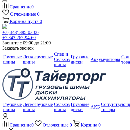
Сравнение
0
Отложенные
0
Корзина
пуста
0
+7 (343) 385-03-00
+7 343 267-94-60
Звоните с 09:00 до 21:00
Заказать звонок
Спец и
Грузовые
Легкогрузовые
Грузовые
Соп
Сельхоз
Аккумуляторы
шины
шины
диски
тов
шины
Грузовые
Легкогрузовые
Сельхоз
Грузовые
Сопутствующ
АКБ
шины
шины
шины
диски
товары
Сравнение
0
Отложенные
0
Корзина
0