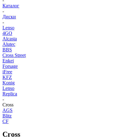
-
Каталог
-
Диски
-
Lenso
4GO
Alcasta
Alutec
BBS
Cross Street
Enkei
Forsage
iFree
KFZ
Konig
Lenso
Replica
-
Cross
AGS
Blitz
CF
Cross