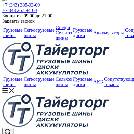
+7 (343) 385-03-00
+7 343 267-94-60
Звоните с 09:00 до 21:00
Заказать звонок
Спец и
Грузовые
Легкогрузовые
Грузовые
Соп
Сельхоз
Аккумуляторы
шины
шины
диски
тов
шины
Грузовые
Легкогрузовые
Сельхоз
Грузовые
Сопутствующ
АКБ
шины
шины
шины
диски
товары