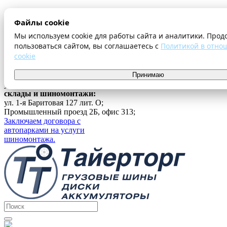
О компании
Файлы cookie
Оплата и доставка
Акции
Мы используем cookie для работы сайта и аналитики. Прод
Шиномонтаж
пользоваться сайтом, вы соглашаетесь с
Политикой в отно
Контакты
cookie
...
г. Екатеринбург
Принимаю
ул. Ферганская 16, офис 209;
склады и шиномонтажи:
ул. 1-я Баритовая 127 лит. О;
Промышленный проезд 2Б, офис 313;
Заключаем договора с
автопарками на услуги
шиномонтажа.