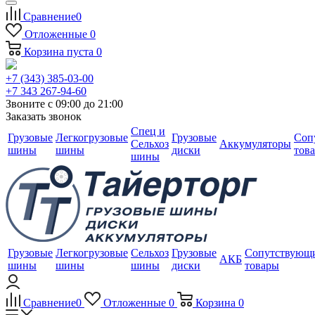
Сравнение
0
Отложенные
0
Корзина
пуста
0
+7 (343) 385-03-00
+7 343 267-94-60
Звоните с 09:00 до 21:00
Заказать звонок
Спец и
Грузовые
Легкогрузовые
Грузовые
Соп
Сельхоз
Аккумуляторы
шины
шины
диски
тов
шины
Грузовые
Легкогрузовые
Сельхоз
Грузовые
Сопутствующ
АКБ
шины
шины
шины
диски
товары
Сравнение
0
Отложенные
0
Корзина
0