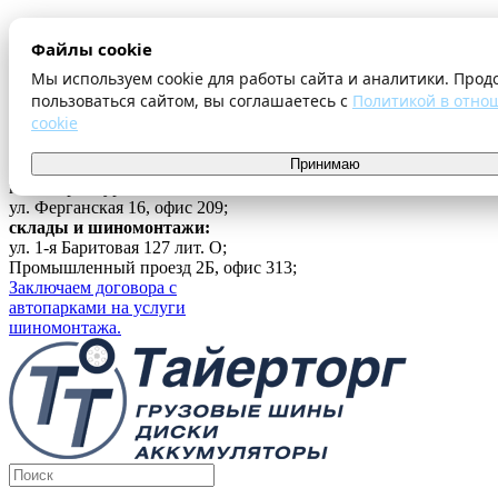
О компании
Файлы cookie
Оплата и доставка
Акции
Мы используем cookie для работы сайта и аналитики. Прод
Шиномонтаж
пользоваться сайтом, вы соглашаетесь с
Политикой в отно
Контакты
cookie
...
Принимаю
Войти
г. Екатеринбург
ул. Ферганская 16, офис 209;
склады и шиномонтажи:
ул. 1-я Баритовая 127 лит. О;
Промышленный проезд 2Б, офис 313;
Заключаем договора с
автопарками на услуги
шиномонтажа.