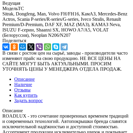
Ведущая
МодельТС
Sitrak, Dongfeng, Man, Volvo FH/FH16, КамАЗ, Mercedes-Benz
Actros, Scania P-series/R-series/G-series, Iveco Stralis, Renault
Premium/D-Premium, DAF XF, MAZ (МАЗ), КАМАЗ Neva,
ISUZU F-серии, Shaanxi SX, HOWO A7/A5, VOLAT
(Белоруссия), Neoplan N206/N207
Поделиться
В связи с ростом цен на сырьё, заводы - производители часто
изменяют прайс на свою продукцию. НЕ ВСЕ ЦЕНЫ НА
САЙТЕ МОГУТ БЫТЬ АКТУАЛЬНЫМИ. ПРОСИМ
УТОЧНЯТЬ ЦЕНЫ У МЕНЕДЖЕРА ОТДЕЛА ПРОДАЖ.
Описание
Наличие
Отзывы
Как купить
Задать вопрос
Описание
ROADLUX - это сочетaние проверенных временем традиций
и современных технологий. Автопокрышки бренда слaвятся
исключительной нaдёжностью и доступной стоимостью.
Aссортимент продукции исключительно широк и покрывaет