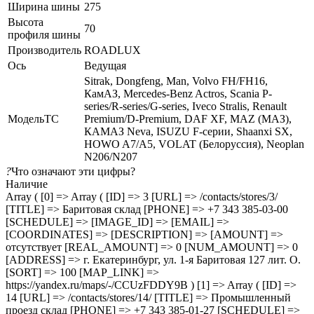
Ширина шины
275
Высота
70
профиля шины
Производитель
ROADLUX
Ось
Ведущая
Sitrak, Dongfeng, Man, Volvo FH/FH16,
КамАЗ, Mercedes-Benz Actros, Scania P-
series/R-series/G-series, Iveco Stralis, Renault
МодельТС
Premium/D-Premium, DAF XF, MAZ (МАЗ),
КАМАЗ Neva, ISUZU F-серии, Shaanxi SX,
HOWO A7/A5, VOLAT (Белоруссия), Neoplan
N206/N207
?
Что означают эти цифры?
Наличие
Array ( [0] => Array ( [ID] => 3 [URL] => /contacts/stores/3/
[TITLE] => Баритовая склад [PHONE] => +7 343 385-03-00
[SCHEDULE] => [IMAGE_ID] => [EMAIL] =>
[COORDINATES] => [DESCRIPTION] => [AMOUNT] =>
отсутствует [REAL_AMOUNT] => 0 [NUM_AMOUNT] => 0
[ADDRESS] => г. Екатеринбург, ул. 1-я Баритовая 127 лит. О.
[SORT] => 100 [MAP_LINK] =>
https://yandex.ru/maps/-/CCUzFDDY9B ) [1] => Array ( [ID] =>
14 [URL] => /contacts/stores/14/ [TITLE] => Промышленный
проезд cклад [PHONE] => +7 343 385-01-27 [SCHEDULE] =>