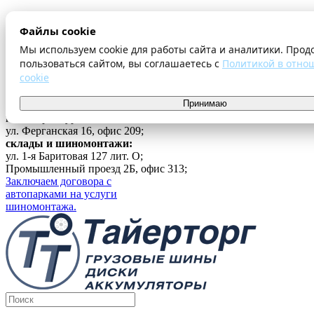
О компании
Файлы cookie
Оплата и доставка
Акции
Мы используем cookie для работы сайта и аналитики. Прод
Шиномонтаж
пользоваться сайтом, вы соглашаетесь с
Политикой в отно
Контакты
cookie
...
Принимаю
Войти
г. Екатеринбург
ул. Ферганская 16, офис 209;
склады и шиномонтажи:
ул. 1-я Баритовая 127 лит. О;
Промышленный проезд 2Б, офис 313;
Заключаем договора с
автопарками на услуги
шиномонтажа.