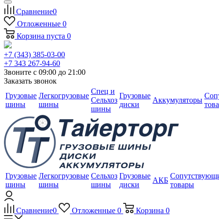
Сравнение
0
Отложенные
0
Корзина
пуста
0
+7 (343) 385-03-00
+7 343 267-94-60
Звоните с 09:00 до 21:00
Заказать звонок
Спец и
Грузовые
Легкогрузовые
Грузовые
Соп
Сельхоз
Аккумуляторы
шины
шины
диски
тов
шины
Грузовые
Легкогрузовые
Сельхоз
Грузовые
Сопутствующ
АКБ
шины
шины
шины
диски
товары
Сравнение
0
Отложенные
0
Корзина
0