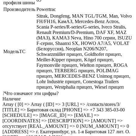
профиля шины
Производитель
Powertrac
Sitrak, Dongfeng, MAN TGL/TGM, Man, Volvo
FH/FH16, КамАЗ, Mercedes-Benz Actros,
Scania P-series/R-series/G-series, Iveco Stralis,
Renault Premium/D-Premium, DAF XF, MAZ
(МАЗ), КАМАЗ Neva, Hino 700 серии, ISUZU
F-серии, Shaanxi SX, HOWO A7/A5, VOLAT
(Белоруссия), Neoplan N206/N207,
МодельТС
Schwarzmüller прицеп, Goldhofer прицеп,
Meiller-Kipper прицеп, Kögel прицеп,
Faymonville прицеп, Wielton прицеп, ROGA
прицеп, TERBERG прицеп, POLIMAG
прицеп, MERCEDES-BENZ Unimog прицеп,
Lohr Industrie прицеп, Conestoga Trailers
прицеп, Westphalia прицеп, Wiesel прицеп
?
Что означают эти цифры?
Наличие
Array ( [0] => Array ( [ID] => 3 [URL] => /contacts/stores/3/
[TITLE] => Баритовая склад [PHONE] => +7 343 385-03-00
[SCHEDULE] => [IMAGE_ID] => [EMAIL] =>
[COORDINATES] => [DESCRIPTION] => [AMOUNT] =>
отсутствует [REAL_AMOUNT] => 0 [NUM_AMOUNT] => 0
[ADDRESS] => г. Екатеринбург, ул. 1-я Баритовая 127 лит. О.