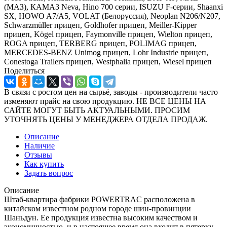
(МАЗ), КАМАЗ Neva, Hino 700 серии, ISUZU F-серии, Shaanxi
SX, HOWO A7/A5, VOLAT (Белоруссия), Neoplan N206/N207,
Schwarzmüller прицеп, Goldhofer прицеп, Meiller-Kipper
прицеп, Kögel прицеп, Faymonville прицеп, Wielton прицеп,
ROGA прицеп, TERBERG прицеп, POLIMAG прицеп,
MERCEDES-BENZ Unimog прицеп, Lohr Industrie прицеп,
Conestoga Trailers прицеп, Westphalia прицеп, Wiesel прицеп
Поделиться
В связи с ростом цен на сырьё, заводы - производители часто
изменяют прайс на свою продукцию. НЕ ВСЕ ЦЕНЫ НА
САЙТЕ МОГУТ БЫТЬ АКТУАЛЬНЫМИ. ПРОСИМ
УТОЧНЯТЬ ЦЕНЫ У МЕНЕДЖЕРА ОТДЕЛА ПРОДАЖ.
Описание
Наличие
Отзывы
Как купить
Задать вопрос
Описание
Штаб-квартира фабрики POWERTRAC расположена в
китайском известном родном городе шин-провинции
Шаньдун. Ее продукция известна высоким качеством и
экономичностью, и в настоящее время она входит в пятерку