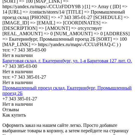
[SORT] => 100 [MAP_LINK] =>
https://yandex.ru/maps/-/CCUzFDDY9B ) [1] => Array ( [ID] =>
14 [URL] => /contacts/stores/14/ [TITLE] => Промышленный
проезд cклад [PHONE] => +7 343 385-01-27 [SCHEDULE] =>
[IMAGE_ID] => [EMAIL] => [COORDINATES] =>
[DESCRIPTION] => [AMOUNT] => отсутствует
[REAL_AMOUNT] => 0 [NUM_AMOUNT] => 0 [ADDRESS]
=> Екатеринбург, Промышленный проезд 2Б [SORT] => 100
[MAP_LINK] => https://yandex.ru/maps/-/CCUzFHAQ-C ) )
тел: +7 343 385-03-00
Нет в наличии
Баритовая склад, г. Екатеринбург, ул. 1-я Баритовая 127 лит. О.
+7 343 385-03-00
Нет в наличии
тел: +7 343 385-01-27
Нет в наличии
Промышленный проезд cклад, Екатеринбург, Промышленный
проезд 2Б
+7 343 385-01-27
Нет в наличии
Отзывы
Как купить
Оформить заказ на нашем сайте легко. Просто добавьте
выбранные товары в корзину, а затем перейдите на страницу