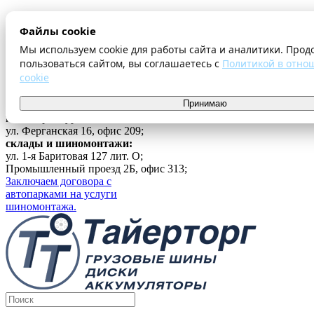
О компании
Файлы cookie
Оплата и доставка
Акции
Мы используем cookie для работы сайта и аналитики. Прод
Шиномонтаж
пользоваться сайтом, вы соглашаетесь с
Политикой в отно
Контакты
cookie
...
Принимаю
Войти
г. Екатеринбург
ул. Ферганская 16, офис 209;
склады и шиномонтажи:
ул. 1-я Баритовая 127 лит. О;
Промышленный проезд 2Б, офис 313;
Заключаем договора с
автопарками на услуги
шиномонтажа.