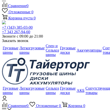
Сравнение
0
Отложенные
0
Корзина
пуста
0
+7 (343) 385-03-00
+7 343 267-94-60
Звоните с 09:00 до 21:00
Заказать звонок
Спец и
Грузовые
Легкогрузовые
Грузовые
Соп
Сельхоз
Аккумуляторы
шины
шины
диски
тов
шины
Грузовые
Легкогрузовые
Сельхоз
Грузовые
Сопутствующ
АКБ
шины
шины
шины
диски
товары
Сравнение
0
Отложенные
0
Корзина
0