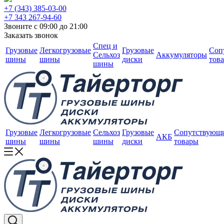
+7 (343) 385-03-00
+7 343 267-94-60
Звоните с 09:00 до 21:00
Заказать звонок
Спец и
Грузовые
Легкогрузовые
Грузовые
Соп
Сельхоз
Аккумуляторы
шины
шины
диски
тов
шины
Грузовые
Легкогрузовые
Сельхоз
Грузовые
Сопутствующ
АКБ
шины
шины
шины
диски
товары