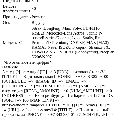
Ширина шины
315
Высота
80
профиля шины
Производитель
Powertrac
Ось
Ведущая
Sitrak, Dongfeng, Man, Volvo FH/FH16,
КамАЗ, Mercedes-Benz Actros, Scania P-
series/R-series/G-series, Iveco Stralis, Renault
МодельТС
Premium/D-Premium, DAF XF, MAZ (МАЗ),
КАМАЗ Neva, ISUZU F-серии, Shaanxi SX,
HOWO A7/A5, VOLAT (Белоруссия), Neoplan
N206/N207
?
Что означают эти цифры?
Наличие
Array ( [0] => Array ( [ID] => 3 [URL] => /contacts/stores/3/
[TITLE] => Баритовая склад [PHONE] => +7 343 385-03-00
[SCHEDULE] => [IMAGE_ID] => [EMAIL] =>
[COORDINATES] => [DESCRIPTION] => [AMOUNT] =>
отсутствует [REAL_AMOUNT] => 0 [NUM_AMOUNT] => 0
[ADDRESS] => г. Екатеринбург, ул. 1-я Баритовая 127 лит. О.
[SORT] => 100 [MAP_LINK] =>
https://yandex.ru/maps/-/CCUzFDDY9B ) [1] => Array ( [ID] =>
14 [URL] => /contacts/stores/14/ [TITLE] => Промышленный
проезд cклад [PHONE] => +7 343 385-01-27 [SCHEDULE] =>