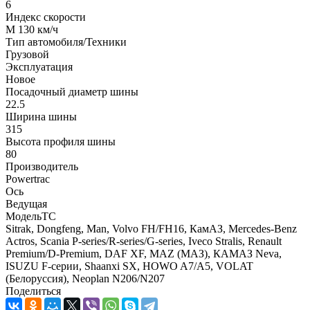
6
Индекс скорости
M 130 км/ч
Тип автомобиля/Техники
Грузовой
Эксплуатация
Новое
Посадочный диаметр шины
22.5
Ширина шины
315
Высота профиля шины
80
Производитель
Powertrac
Ось
Ведущая
МодельТС
Sitrak, Dongfeng, Man, Volvo FH/FH16, КамАЗ, Mercedes-Benz
Actros, Scania P-series/R-series/G-series, Iveco Stralis, Renault
Premium/D-Premium, DAF XF, MAZ (МАЗ), КАМАЗ Neva,
ISUZU F-серии, Shaanxi SX, HOWO A7/A5, VOLAT
(Белоруссия), Neoplan N206/N207
Поделиться