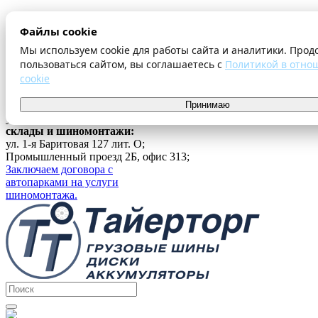
О компании
Файлы cookie
Оплата и доставка
Акции
Мы используем cookie для работы сайта и аналитики. Прод
Шиномонтаж
пользоваться сайтом, вы соглашаетесь с
Политикой в отно
Контакты
cookie
...
г. Екатеринбург
Принимаю
ул. Ферганская 16, офис 209;
склады и шиномонтажи:
ул. 1-я Баритовая 127 лит. О;
Промышленный проезд 2Б, офис 313;
Заключаем договора с
автопарками на услуги
шиномонтажа.