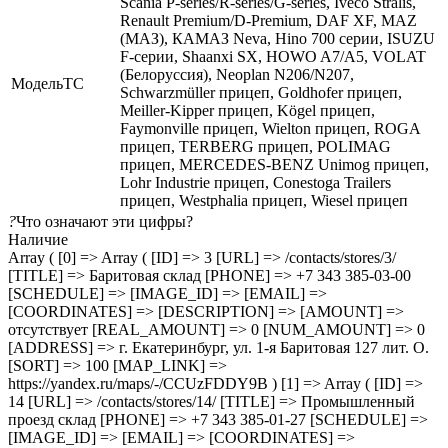
Scania P-series/R-series/G-series, Iveco Stralis,
Renault Premium/D-Premium, DAF XF, MAZ
(МАЗ), КАМАЗ Neva, Hino 700 серии, ISUZU
F-серии, Shaanxi SX, HOWO A7/A5, VOLAT
(Белоруссия), Neoplan N206/N207,
МодельТС
Schwarzmüller прицеп, Goldhofer прицеп,
Meiller-Kipper прицеп, Kögel прицеп,
Faymonville прицеп, Wielton прицеп, ROGA
прицеп, TERBERG прицеп, POLIMAG
прицеп, MERCEDES-BENZ Unimog прицеп,
Lohr Industrie прицеп, Conestoga Trailers
прицеп, Westphalia прицеп, Wiesel прицеп
?
Что означают эти цифры?
Наличие
Array ( [0] => Array ( [ID] => 3 [URL] => /contacts/stores/3/
[TITLE] => Баритовая склад [PHONE] => +7 343 385-03-00
[SCHEDULE] => [IMAGE_ID] => [EMAIL] =>
[COORDINATES] => [DESCRIPTION] => [AMOUNT] =>
отсутствует [REAL_AMOUNT] => 0 [NUM_AMOUNT] => 0
[ADDRESS] => г. Екатеринбург, ул. 1-я Баритовая 127 лит. О.
[SORT] => 100 [MAP_LINK] =>
https://yandex.ru/maps/-/CCUzFDDY9B ) [1] => Array ( [ID] =>
14 [URL] => /contacts/stores/14/ [TITLE] => Промышленный
проезд cклад [PHONE] => +7 343 385-01-27 [SCHEDULE] =>
[IMAGE_ID] => [EMAIL] => [COORDINATES] =>