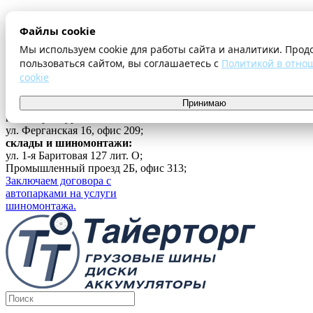
О компании
Файлы cookie
Оплата и доставка
Акции
Мы используем cookie для работы сайта и аналитики. Прод
Шиномонтаж
пользоваться сайтом, вы соглашаетесь с
Политикой в отно
Контакты
cookie
...
Принимаю
Войти
г. Екатеринбург
ул. Ферганская 16, офис 209;
склады и шиномонтажи:
ул. 1-я Баритовая 127 лит. О;
Промышленный проезд 2Б, офис 313;
Заключаем договора с
автопарками на услуги
шиномонтажа.