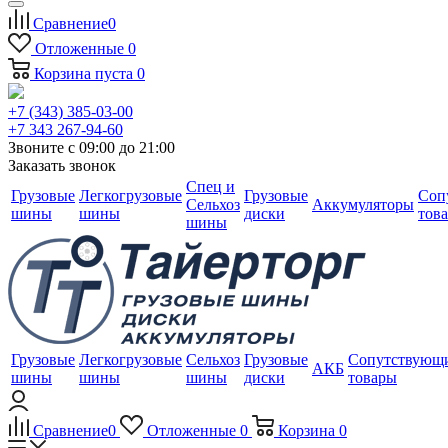
Сравнение
0
Отложенные
0
Корзина
пуста
0
+7 (343) 385-03-00
+7 343 267-94-60
Звоните с 09:00 до 21:00
Заказать звонок
Спец и
Грузовые
Легкогрузовые
Грузовые
Соп
Сельхоз
Аккумуляторы
шины
шины
диски
тов
шины
Грузовые
Легкогрузовые
Сельхоз
Грузовые
Сопутствующ
АКБ
шины
шины
шины
диски
товары
Сравнение
0
Отложенные
0
Корзина
0