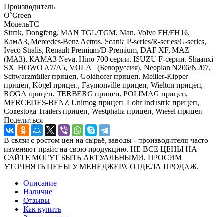
Производитель
O`Green
МодельТС
Sitrak, Dongfeng, MAN TGL/TGM, Man, Volvo FH/FH16,
КамАЗ, Mercedes-Benz Actros, Scania P-series/R-series/G-series,
Iveco Stralis, Renault Premium/D-Premium, DAF XF, MAZ
(МАЗ), КАМАЗ Neva, Hino 700 серии, ISUZU F-серии, Shaanxi
SX, HOWO A7/A5, VOLAT (Белоруссия), Neoplan N206/N207,
Schwarzmüller прицеп, Goldhofer прицеп, Meiller-Kipper
прицеп, Kögel прицеп, Faymonville прицеп, Wielton прицеп,
ROGA прицеп, TERBERG прицеп, POLIMAG прицеп,
MERCEDES-BENZ Unimog прицеп, Lohr Industrie прицеп,
Conestoga Trailers прицеп, Westphalia прицеп, Wiesel прицеп
Поделиться
В связи с ростом цен на сырьё, заводы - производители часто
изменяют прайс на свою продукцию. НЕ ВСЕ ЦЕНЫ НА
САЙТЕ МОГУТ БЫТЬ АКТУАЛЬНЫМИ. ПРОСИМ
УТОЧНЯТЬ ЦЕНЫ У МЕНЕДЖЕРА ОТДЕЛА ПРОДАЖ.
Описание
Наличие
Отзывы
Как купить