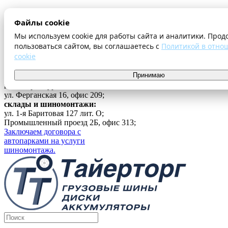
О компании
Файлы cookie
Оплата и доставка
Акции
Мы используем cookie для работы сайта и аналитики. Прод
Шиномонтаж
пользоваться сайтом, вы соглашаетесь с
Политикой в отно
Контакты
cookie
...
Принимаю
Войти
г. Екатеринбург
ул. Ферганская 16, офис 209;
склады и шиномонтажи:
ул. 1-я Баритовая 127 лит. О;
Промышленный проезд 2Б, офис 313;
Заключаем договора с
автопарками на услуги
шиномонтажа.