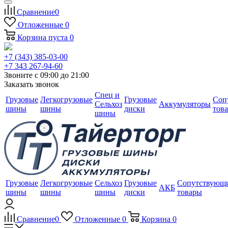
Сравнение
0
Отложенные
0
Корзина
пуста
0
+7 (343) 385-03-00
+7 343 267-94-60
Звоните с 09:00 до 21:00
Заказать звонок
Спец и
Грузовые
Легкогрузовые
Грузовые
Соп
Сельхоз
Аккумуляторы
шины
шины
диски
тов
шины
Грузовые
Легкогрузовые
Сельхоз
Грузовые
Сопутствующ
АКБ
шины
шины
шины
диски
товары
Сравнение
0
Отложенные
0
Корзина
0