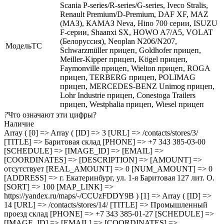
Scania P-series/R-series/G-series, Iveco Stralis,
Renault Premium/D-Premium, DAF XF, MAZ
(МАЗ), КАМАЗ Neva, Hino 700 серии, ISUZU
F-серии, Shaanxi SX, HOWO A7/A5, VOLAT
(Белоруссия), Neoplan N206/N207,
МодельТС
Schwarzmüller прицеп, Goldhofer прицеп,
Meiller-Kipper прицеп, Kögel прицеп,
Faymonville прицеп, Wielton прицеп, ROGA
прицеп, TERBERG прицеп, POLIMAG
прицеп, MERCEDES-BENZ Unimog прицеп,
Lohr Industrie прицеп, Conestoga Trailers
прицеп, Westphalia прицеп, Wiesel прицеп
?
Что означают эти цифры?
Наличие
Array ( [0] => Array ( [ID] => 3 [URL] => /contacts/stores/3/
[TITLE] => Баритовая склад [PHONE] => +7 343 385-03-00
[SCHEDULE] => [IMAGE_ID] => [EMAIL] =>
[COORDINATES] => [DESCRIPTION] => [AMOUNT] =>
отсутствует [REAL_AMOUNT] => 0 [NUM_AMOUNT] => 0
[ADDRESS] => г. Екатеринбург, ул. 1-я Баритовая 127 лит. О.
[SORT] => 100 [MAP_LINK] =>
https://yandex.ru/maps/-/CCUzFDDY9B ) [1] => Array ( [ID] =>
14 [URL] => /contacts/stores/14/ [TITLE] => Промышленный
проезд cклад [PHONE] => +7 343 385-01-27 [SCHEDULE] =>
[IMAGE_ID] => [EMAIL] => [COORDINATES] =>