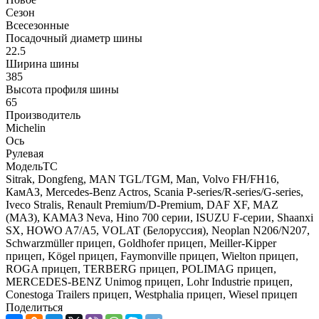
Сезон
Всесезонные
Посадочный диаметр шины
22.5
Ширина шины
385
Высота профиля шины
65
Производитель
Michelin
Ось
Рулевая
МодельТС
Sitrak, Dongfeng, MAN TGL/TGM, Man, Volvo FH/FH16,
КамАЗ, Mercedes-Benz Actros, Scania P-series/R-series/G-series,
Iveco Stralis, Renault Premium/D-Premium, DAF XF, MAZ
(МАЗ), КАМАЗ Neva, Hino 700 серии, ISUZU F-серии, Shaanxi
SX, HOWO A7/A5, VOLAT (Белоруссия), Neoplan N206/N207,
Schwarzmüller прицеп, Goldhofer прицеп, Meiller-Kipper
прицеп, Kögel прицеп, Faymonville прицеп, Wielton прицеп,
ROGA прицеп, TERBERG прицеп, POLIMAG прицеп,
MERCEDES-BENZ Unimog прицеп, Lohr Industrie прицеп,
Conestoga Trailers прицеп, Westphalia прицеп, Wiesel прицеп
Поделиться