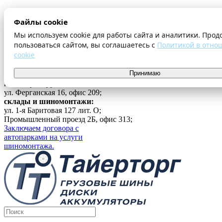
О компании
Файлы cookie
Оплата и доставка
Акции
Мы используем cookie для работы сайта и аналитики. Прод
Шиномонтаж
пользоваться сайтом, вы соглашаетесь с
Политикой в отно
Контакты
cookie
...
Принимаю
Войти
г. Екатеринбург
ул. Ферганская 16, офис 209;
склады и шиномонтажи:
ул. 1-я Баритовая 127 лит. О;
Промышленный проезд 2Б, офис 313;
Заключаем договора с
автопарками на услуги
шиномонтажа.