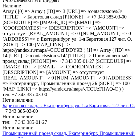
?
Что означают эти цифры?
Наличие
Array ( [0] => Array ( [ID] => 3 [URL] => /contacts/stores/3/
[TITLE] => Баритовая склад [PHONE] => +7 343 385-03-00
[SCHEDULE] => [IMAGE_ID] => [EMAIL] =>
[COORDINATES] => [DESCRIPTION] => [AMOUNT] =>
отсутствует [REAL_AMOUNT] => 0 [NUM_AMOUNT] => 0
[ADDRESS] => г. Екатеринбург, ул. 1-я Баритовая 127 лит. О.
[SORT] => 100 [MAP_LINK] =>
https://yandex.ru/maps/-/CCUzFDDY9B ) [1] => Array ( [ID] =>
14 [URL] => /contacts/stores/14/ [TITLE] => Промышленный
проезд cклад [PHONE] => +7 343 385-01-27 [SCHEDULE] =>
[IMAGE_ID] => [EMAIL] => [COORDINATES] =>
[DESCRIPTION] => [AMOUNT] => отсутствует
[REAL_AMOUNT] => 0 [NUM_AMOUNT] => 0 [ADDRESS]
=> Екатеринбург, Промышленный проезд 2Б [SORT] => 100
[MAP_LINK] => https://yandex.ru/maps/-/CCUzFHAQ-C ) )
тел: +7 343 385-03-00
Нет в наличии
Баритовая склад, г. Екатеринбург, ул. 1-я Баритовая 127 лит. О.
+7 343 385-03-00
Нет в наличии
тел: +7 343 385-01-27
Нет в наличии
Промышленный проезд cклад, Екатеринбург, Промышленный