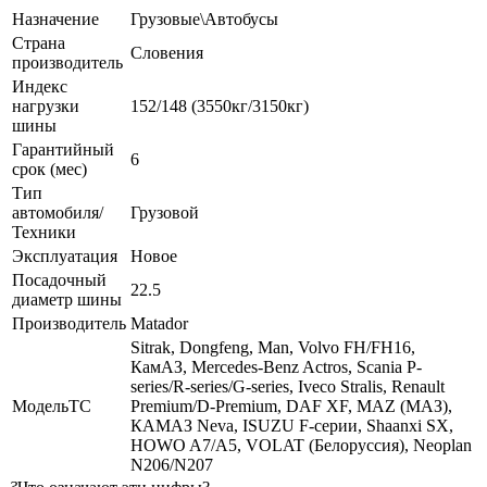
Назначение
Грузовые\Автобусы
Страна
Словения
производитель
Индекс
нагрузки
152/148 (3550кг/3150кг)
шины
Гарантийный
6
срок (мес)
Тип
автомобиля/
Грузовой
Техники
Эксплуатация
Новое
Посадочный
22.5
диаметр шины
Производитель
Matador
Sitrak, Dongfeng, Man, Volvo FH/FH16,
КамАЗ, Mercedes-Benz Actros, Scania P-
series/R-series/G-series, Iveco Stralis, Renault
МодельТС
Premium/D-Premium, DAF XF, MAZ (МАЗ),
КАМАЗ Neva, ISUZU F-серии, Shaanxi SX,
HOWO A7/A5, VOLAT (Белоруссия), Neoplan
N206/N207