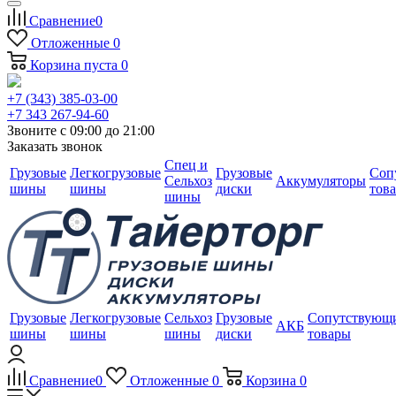
Сравнение
0
Отложенные
0
Корзина
пуста
0
+7 (343) 385-03-00
+7 343 267-94-60
Звоните с 09:00 до 21:00
Заказать звонок
Спец и
Грузовые
Легкогрузовые
Грузовые
Соп
Сельхоз
Аккумуляторы
шины
шины
диски
тов
шины
Грузовые
Легкогрузовые
Сельхоз
Грузовые
Сопутствующ
АКБ
шины
шины
шины
диски
товары
Сравнение
0
Отложенные
0
Корзина
0