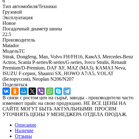
6
Тип автомобиля/Техники
Грузовой
Эксплуатация
Новое
Посадочный диаметр шины
22.5
Производитель
Matador
МодельТС
Sitrak, Dongfeng, Man, Volvo FH/FH16, КамАЗ, Mercedes-Benz
Actros, Scania P-series/R-series/G-series, Iveco Stralis, Renault
Premium/D-Premium, DAF XF, MAZ (МАЗ), КАМАЗ Neva,
ISUZU F-серии, Shaanxi SX, HOWO A7/A5, VOLAT
(Белоруссия), Neoplan N206/N207
Поделиться
В связи с ростом цен на сырьё, заводы - производители часто
изменяют прайс на свою продукцию. НЕ ВСЕ ЦЕНЫ НА
САЙТЕ МОГУТ БЫТЬ АКТУАЛЬНЫМИ. ПРОСИМ
УТОЧНЯТЬ ЦЕНЫ У МЕНЕДЖЕРА ОТДЕЛА ПРОДАЖ.
Описание
Наличие
Отзывы