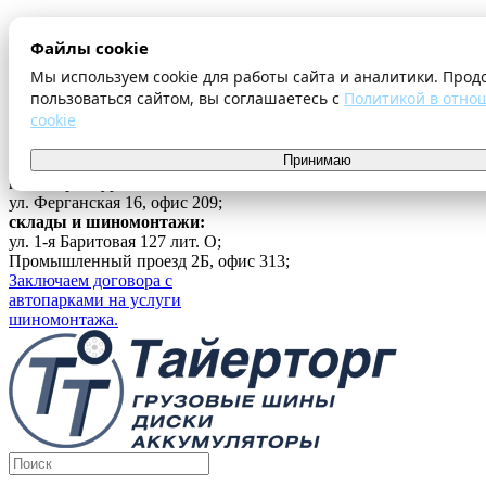
О компании
Файлы cookie
Оплата и доставка
Акции
Мы используем cookie для работы сайта и аналитики. Прод
Шиномонтаж
пользоваться сайтом, вы соглашаетесь с
Политикой в отно
Контакты
cookie
...
Принимаю
Войти
г. Екатеринбург
ул. Ферганская 16, офис 209;
склады и шиномонтажи:
ул. 1-я Баритовая 127 лит. О;
Промышленный проезд 2Б, офис 313;
Заключаем договора с
автопарками на услуги
шиномонтажа.