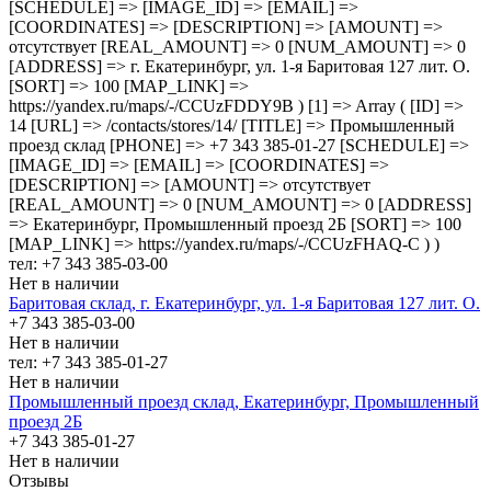
[SCHEDULE] => [IMAGE_ID] => [EMAIL] =>
[COORDINATES] => [DESCRIPTION] => [AMOUNT] =>
отсутствует [REAL_AMOUNT] => 0 [NUM_AMOUNT] => 0
[ADDRESS] => г. Екатеринбург, ул. 1-я Баритовая 127 лит. О.
[SORT] => 100 [MAP_LINK] =>
https://yandex.ru/maps/-/CCUzFDDY9B ) [1] => Array ( [ID] =>
14 [URL] => /contacts/stores/14/ [TITLE] => Промышленный
проезд cклад [PHONE] => +7 343 385-01-27 [SCHEDULE] =>
[IMAGE_ID] => [EMAIL] => [COORDINATES] =>
[DESCRIPTION] => [AMOUNT] => отсутствует
[REAL_AMOUNT] => 0 [NUM_AMOUNT] => 0 [ADDRESS]
=> Екатеринбург, Промышленный проезд 2Б [SORT] => 100
[MAP_LINK] => https://yandex.ru/maps/-/CCUzFHAQ-C ) )
тел: +7 343 385-03-00
Нет в наличии
Баритовая склад, г. Екатеринбург, ул. 1-я Баритовая 127 лит. О.
+7 343 385-03-00
Нет в наличии
тел: +7 343 385-01-27
Нет в наличии
Промышленный проезд cклад, Екатеринбург, Промышленный
проезд 2Б
+7 343 385-01-27
Нет в наличии
Отзывы