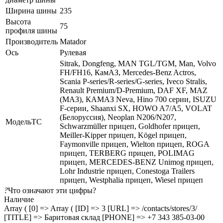
Ширина шины
235
Высота
75
профиля шины
Производитель
Matador
Ось
Рулевая
Sitrak, Dongfeng, MAN TGL/TGM, Man, Volvo
FH/FH16, КамАЗ, Mercedes-Benz Actros,
Scania P-series/R-series/G-series, Iveco Stralis,
Renault Premium/D-Premium, DAF XF, MAZ
(МАЗ), КАМАЗ Neva, Hino 700 серии, ISUZU
F-серии, Shaanxi SX, HOWO A7/A5, VOLAT
(Белоруссия), Neoplan N206/N207,
МодельТС
Schwarzmüller прицеп, Goldhofer прицеп,
Meiller-Kipper прицеп, Kögel прицеп,
Faymonville прицеп, Wielton прицеп, ROGA
прицеп, TERBERG прицеп, POLIMAG
прицеп, MERCEDES-BENZ Unimog прицеп,
Lohr Industrie прицеп, Conestoga Trailers
прицеп, Westphalia прицеп, Wiesel прицеп
?
Что означают эти цифры?
Наличие
Array ( [0] => Array ( [ID] => 3 [URL] => /contacts/stores/3/
[TITLE] => Баритовая склад [PHONE] => +7 343 385-03-00