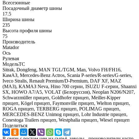
Всесезонные
Посадочный диаметр шины
17.5
Ширина шины
235
Высота профиля шины
75
Производитель
Matador
Ось
Рулевая
МодельТС
Sitrak, Dongfeng, MAN TGL/TGM, Man, Volvo FH/FH16,
КамАЗ, Mercedes-Benz Actros, Scania P-series/R-series/G-series,
Iveco Stralis, Renault Premium/D-Premium, DAF XF, MAZ
(МАЗ), КАМАЗ Neva, Hino 700 серии, ISUZU F-серии, Shaanxi
SX, HOWO A7/A5, VOLAT (Белоруссия), Neoplan N206/N207,
Schwarzmüller прицеп, Goldhofer прицеп, Meiller-Kipper
прицеп, Kögel прицеп, Faymonville прицеп, Wielton прицеп,
ROGA прицеп, TERBERG прицеп, POLIMAG прицеп,
MERCEDES-BENZ Unimog прицеп, Lohr Industrie прицеп,
Conestoga Trailers прицеп, Westphalia прицеп, Wiesel прицеп
Поделиться
В связи с ростом цен на сырьё, заводы - производители часто