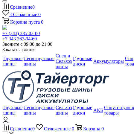
Сравнение
0
Отложенные
0
Корзина
пуста
0
+7 (343) 385-03-00
+7 343 267-94-60
Звоните с 09:00 до 21:00
Заказать звонок
Спец и
Грузовые
Легкогрузовые
Грузовые
Соп
Сельхоз
Аккумуляторы
шины
шины
диски
тов
шины
Грузовые
Легкогрузовые
Сельхоз
Грузовые
Сопутствующ
АКБ
шины
шины
шины
диски
товары
Сравнение
0
Отложенные
0
Корзина
0