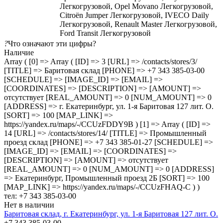
Легкогрузовой, Opel Movano Легкогрузовой,
Citroën Jumper Легкогрузовой, IVECO Daily
Легкогрузовой, Renault Master Легкогрузовой,
Ford Transit Легкогрузовой
?
Что означают эти цифры?
Наличие
Array ( [0] => Array ( [ID] => 3 [URL] => /contacts/stores/3/
[TITLE] => Баритовая склад [PHONE] => +7 343 385-03-00
[SCHEDULE] => [IMAGE_ID] => [EMAIL] =>
[COORDINATES] => [DESCRIPTION] => [AMOUNT] =>
отсутствует [REAL_AMOUNT] => 0 [NUM_AMOUNT] => 0
[ADDRESS] => г. Екатеринбург, ул. 1-я Баритовая 127 лит. О.
[SORT] => 100 [MAP_LINK] =>
https://yandex.ru/maps/-/CCUzFDDY9B ) [1] => Array ( [ID] =>
14 [URL] => /contacts/stores/14/ [TITLE] => Промышленный
проезд cклад [PHONE] => +7 343 385-01-27 [SCHEDULE] =>
[IMAGE_ID] => [EMAIL] => [COORDINATES] =>
[DESCRIPTION] => [AMOUNT] => отсутствует
[REAL_AMOUNT] => 0 [NUM_AMOUNT] => 0 [ADDRESS]
=> Екатеринбург, Промышленный проезд 2Б [SORT] => 100
[MAP_LINK] => https://yandex.ru/maps/-/CCUzFHAQ-C ) )
тел: +7 343 385-03-00
Нет в наличии
Баритовая склад, г. Екатеринбург, ул. 1-я Баритовая 127 лит. О.
+7 343 385-03-00