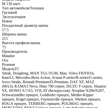
M 130 км/ч
Тип автомобиля/Техники
Грузовой
Эксплуатация
Новое
Посадочный диаметр шины
17.5
Ширина шины
215
Высота профиля шины
75
Производитель
Matador
Ось
Рулевая
МодельТС
Sitrak, Dongfeng, MAN TGL/TGM, Man, Volvo FH/FH16,
КамАЗ, Mercedes-Benz Actros, Scania P-series/R-series/G-series,
Iveco Stralis, Renault Premium/D-Premium, DAF XF, MAZ
(МАЗ), КАМАЗ Neva, Hino 700 серии, ISUZU F-серии, Shaanxi
SX, HOWO A7/A5, VOLAT (Белоруссия), Neoplan N206/N207,
Schwarzmüller прицеп, Goldhofer прицеп, Meiller-Kipper
прицеп, Kögel прицеп, Faymonville прицеп, Wielton прицеп,
ROGA прицеп, TERBERG прицеп, POLIMAG прицеп,
MERCEDES-BENZ Unimog прицеп, Lohr Industrie прицеп,