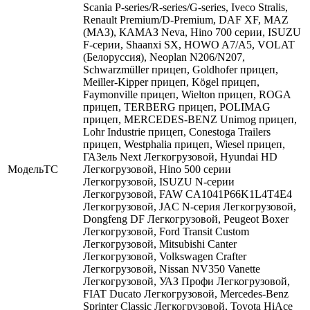
Scania P-series/R-series/G-series, Iveco Stralis,
Renault Premium/D-Premium, DAF XF, MAZ
(МАЗ), КАМАЗ Neva, Hino 700 серии, ISUZU
F-серии, Shaanxi SX, HOWO A7/A5, VOLAT
(Белоруссия), Neoplan N206/N207,
Schwarzmüller прицеп, Goldhofer прицеп,
Meiller-Kipper прицеп, Kögel прицеп,
Faymonville прицеп, Wielton прицеп, ROGA
прицеп, TERBERG прицеп, POLIMAG
прицеп, MERCEDES-BENZ Unimog прицеп,
Lohr Industrie прицеп, Conestoga Trailers
прицеп, Westphalia прицеп, Wiesel прицеп,
ГАЗель Next Легкогрузовой, Hyundai HD
МодельТС
Легкогрузовой, Hino 500 серии
Легкогрузовой, ISUZU N-серии
Легкогрузовой, FAW CA1041P66K1L4T4E4
Легкогрузовой, JAC N-серия Легкогрузовой,
Dongfeng DF Легкогрузовой, Peugeot Boxer
Легкогрузовой, Ford Transit Custom
Легкогрузовой, Mitsubishi Canter
Легкогрузовой, Volkswagen Crafter
Легкогрузовой, Nissan NV350 Vanette
Легкогрузовой, УАЗ Профи Легкогрузовой,
FIAT Ducato Легкогрузовой, Mercedes-Benz
Sprinter Classic Легкогрузовой, Toyota HiAce