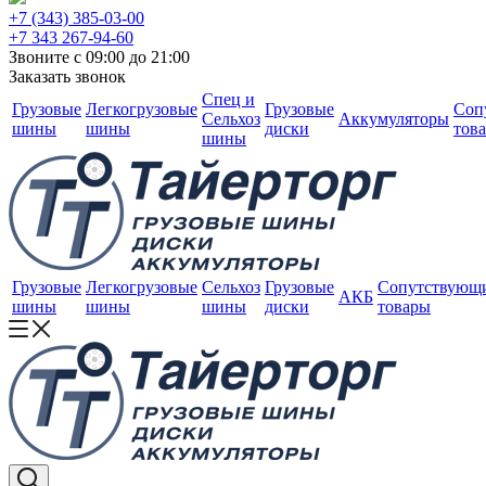
+7 (343) 385-03-00
+7 343 267-94-60
Звоните с 09:00 до 21:00
Заказать звонок
Спец и
Грузовые
Легкогрузовые
Грузовые
Соп
Сельхоз
Аккумуляторы
шины
шины
диски
тов
шины
Грузовые
Легкогрузовые
Сельхоз
Грузовые
Сопутствующ
АКБ
шины
шины
шины
диски
товары