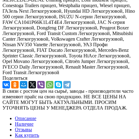
Conestoga Trailers прицеп, Westphalia прицеп, Wiesel прицеп,
ГАЗель Next Легкогрузовой, Hyundai HD Легкогрузовой, Hino
500 серии Легкогрузовой, ISUZU N-серии Легкогрузовой,
FAW CA1041P66K1L4T4E4 Легкогрузовой, JAC N-серия
Легкогрузовой, Dongfeng DF Легкогрузовой, Peugeot Boxer
Легкогрузовой, Ford Transit Custom Легкогрузовой, Mitsubishi
Canter Легкогрузовой, Volkswagen Crafter Легкогрузовой,
Nissan NV350 Vanette Легкогрузовой, УАЗ Профи
Легкогрузовой, FIAT Ducato Легкогрузовой, Mercedes-Benz
Sprinter Classic Легкогрузовой, Toyota HiAce Легкогрузовой,
Opel Movano Легкогрузовой, Citroën Jumper Легкогрузовой,
IVECO Daily Легкогрузовой, Renault Master Легкогрузовой,
Ford Transit Легкогрузовой
Поделиться
В связи с ростом цен на сырьё, заводы - производители часто
изменяют прайс на свою продукцию. НЕ ВСЕ ЦЕНЫ НА
САЙТЕ МОГУТ БЫТЬ АКТУАЛЬНЫМИ. ПРОСИМ
УТОЧНЯТЬ ЦЕНЫ У МЕНЕДЖЕРА ОТДЕЛА ПРОДАЖ.
Описание
Наличие
Отзывы
Как купить