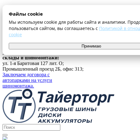
О компании
Файлы cookie
Оплата и доставка
Акции
Мы используем cookie для работы сайта и аналитики. Прод
Шиномонтаж
пользоваться сайтом, вы соглашаетесь с
Политикой в отно
Контакты
cookie
...
г. Екатеринбург
Принимаю
ул. Ферганская 16, офис 209;
склады и шиномонтажи:
ул. 1-я Баритовая 127 лит. О;
Промышленный проезд 2Б, офис 313;
Заключаем договора с
автопарками на услуги
шиномонтажа.