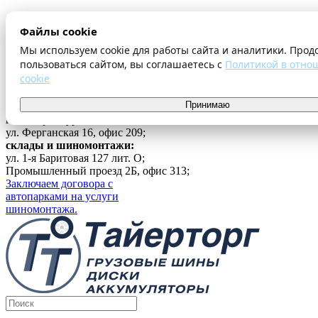
О компании
Файлы cookie
Оплата и доставка
Акции
Мы используем cookie для работы сайта и аналитики. Прод
Шиномонтаж
пользоваться сайтом, вы соглашаетесь с
Политикой в отно
Контакты
cookie
...
Принимаю
Войти
г. Екатеринбург
ул. Ферганская 16, офис 209;
склады и шиномонтажи:
ул. 1-я Баритовая 127 лит. О;
Промышленный проезд 2Б, офис 313;
Заключаем договора с
автопарками на услуги
шиномонтажа.