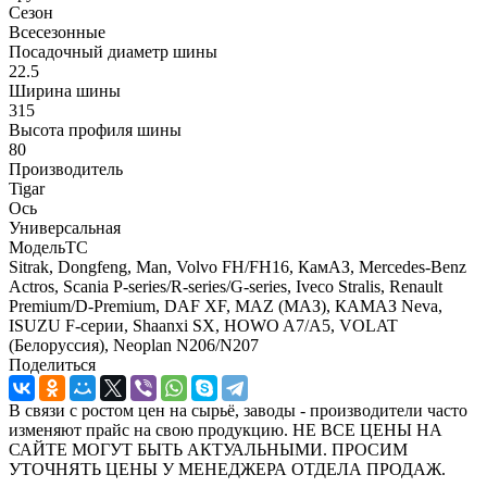
Сезон
Всесезонные
Посадочный диаметр шины
22.5
Ширина шины
315
Высота профиля шины
80
Производитель
Tigar
Ось
Универсальная
МодельТС
Sitrak, Dongfeng, Man, Volvo FH/FH16, КамАЗ, Mercedes-Benz
Actros, Scania P-series/R-series/G-series, Iveco Stralis, Renault
Premium/D-Premium, DAF XF, MAZ (МАЗ), КАМАЗ Neva,
ISUZU F-серии, Shaanxi SX, HOWO A7/A5, VOLAT
(Белоруссия), Neoplan N206/N207
Поделиться
В связи с ростом цен на сырьё, заводы - производители часто
изменяют прайс на свою продукцию. НЕ ВСЕ ЦЕНЫ НА
САЙТЕ МОГУТ БЫТЬ АКТУАЛЬНЫМИ. ПРОСИМ
УТОЧНЯТЬ ЦЕНЫ У МЕНЕДЖЕРА ОТДЕЛА ПРОДАЖ.