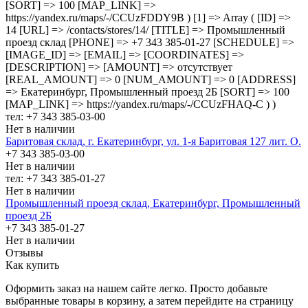
[SORT] => 100 [MAP_LINK] =>
https://yandex.ru/maps/-/CCUzFDDY9B ) [1] => Array ( [ID] =>
14 [URL] => /contacts/stores/14/ [TITLE] => Промышленный
проезд cклад [PHONE] => +7 343 385-01-27 [SCHEDULE] =>
[IMAGE_ID] => [EMAIL] => [COORDINATES] =>
[DESCRIPTION] => [AMOUNT] => отсутствует
[REAL_AMOUNT] => 0 [NUM_AMOUNT] => 0 [ADDRESS]
=> Екатеринбург, Промышленный проезд 2Б [SORT] => 100
[MAP_LINK] => https://yandex.ru/maps/-/CCUzFHAQ-C ) )
тел: +7 343 385-03-00
Нет в наличии
Баритовая склад, г. Екатеринбург, ул. 1-я Баритовая 127 лит. О.
+7 343 385-03-00
Нет в наличии
тел: +7 343 385-01-27
Нет в наличии
Промышленный проезд cклад, Екатеринбург, Промышленный
проезд 2Б
+7 343 385-01-27
Нет в наличии
Отзывы
Как купить
Оформить заказ на нашем сайте легко. Просто добавьте
выбранные товары в корзину, а затем перейдите на страницу