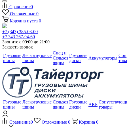
Сравнение
0
Отложенные
0
Корзина
пуста
0
+7 (343) 385-03-00
+7 343 267-94-60
Звоните с 09:00 до 21:00
Заказать звонок
Спец и
Грузовые
Легкогрузовые
Грузовые
Соп
Сельхоз
Аккумуляторы
шины
шины
диски
тов
шины
Грузовые
Легкогрузовые
Сельхоз
Грузовые
Сопутствующ
АКБ
шины
шины
шины
диски
товары
Сравнение
0
Отложенные
0
Корзина
0