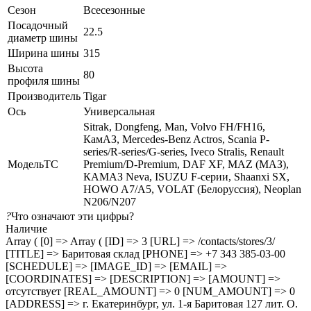
Сезон
Всесезонные
Посадочный
22.5
диаметр шины
Ширина шины
315
Высота
80
профиля шины
Производитель
Tigar
Ось
Универсальная
Sitrak, Dongfeng, Man, Volvo FH/FH16,
КамАЗ, Mercedes-Benz Actros, Scania P-
series/R-series/G-series, Iveco Stralis, Renault
МодельТС
Premium/D-Premium, DAF XF, MAZ (МАЗ),
КАМАЗ Neva, ISUZU F-серии, Shaanxi SX,
HOWO A7/A5, VOLAT (Белоруссия), Neoplan
N206/N207
?
Что означают эти цифры?
Наличие
Array ( [0] => Array ( [ID] => 3 [URL] => /contacts/stores/3/
[TITLE] => Баритовая склад [PHONE] => +7 343 385-03-00
[SCHEDULE] => [IMAGE_ID] => [EMAIL] =>
[COORDINATES] => [DESCRIPTION] => [AMOUNT] =>
отсутствует [REAL_AMOUNT] => 0 [NUM_AMOUNT] => 0
[ADDRESS] => г. Екатеринбург, ул. 1-я Баритовая 127 лит. О.