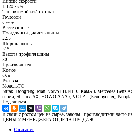
Индекс скорости
L 120 км/ч
Тип автомобиля/Техники
Грузовой
Сезон
Всесезонные
Посадочный диаметр шины
22.5
Ширина шины
315
Высота профиля шины
80
Производитель
Kpatos
Ось
Рулевая
МодельТС
Sitrak, Dongfeng, Man, Volvo FH/FH16, КамАЗ, Mercedes-Benz Act
серии, Shaanxi SX, HOWO A7/A5, VOLAT (Белоруссия), Neopl
Поделиться
В связи с ростом цен на сырьё, заводы - производител
ЦЕНЫ У МЕНЕДЖЕРА ОТДЕЛА ПРОДАЖ.
Описание