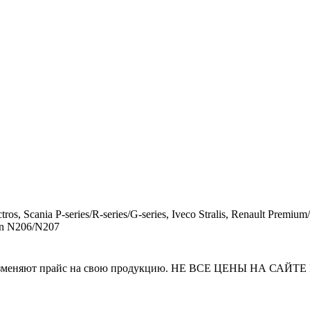
ros, Scania P-series/R-series/G-series, Iveco Stralis, Renault 
an N206/N207
и часто изменяют прайс на свою продукцию. НЕ ВСЕ ЦЕНЫ 