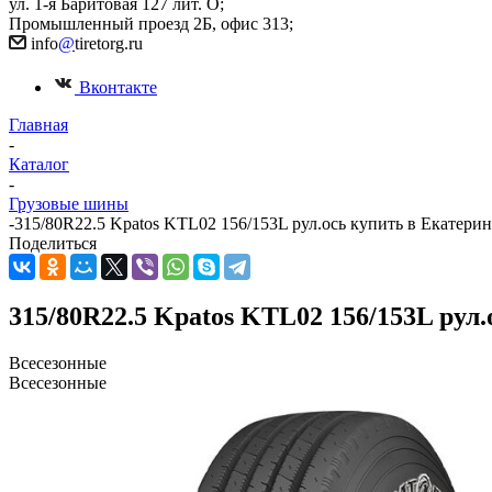
ул. 1-я Баритовая 127 лит. О;
Промышленный проезд 2Б, офис 313;
info
@
tiretorg.ru
Вконтакте
Главная
-
Каталог
-
Грузовые шины
-
315/80R22.5 Kpatos KTL02 156/153L рул.ось купить в Екатери
Поделиться
315/80R22.5 Kpatos KTL02 156/153L рул
Всесезонные
Всесезонные