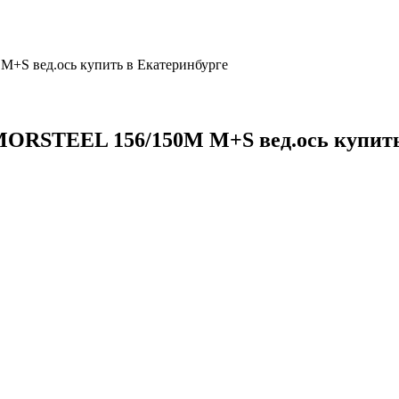
S вед.ось купить в Екатеринбурге
ORSTEEL 156/150M M+S вед.ось купить