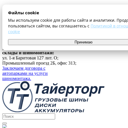
О компании
Файлы cookie
Оплата и доставка
Акции
Мы используем cookie для работы сайта и аналитики. Прод
Шиномонтаж
пользоваться сайтом, вы соглашаетесь с
Политикой в отно
Контакты
cookie
...
г. Екатеринбург
Принимаю
ул. Ферганская 16, офис 209;
склады и шиномонтажи:
ул. 1-я Баритовая 127 лит. О;
Промышленный проезд 2Б, офис 313;
Заключаем договора с
автопарками на услуги
шиномонтажа.