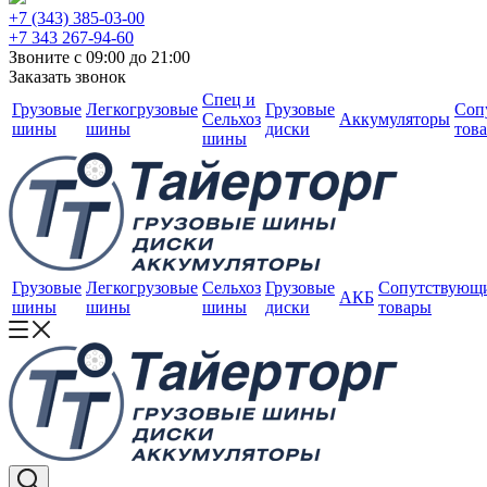
+7 (343) 385-03-00
+7 343 267-94-60
Звоните с 09:00 до 21:00
Заказать звонок
Спец и
Грузовые
Легкогрузовые
Грузовые
Соп
Сельхоз
Аккумуляторы
шины
шины
диски
тов
шины
Грузовые
Легкогрузовые
Сельхоз
Грузовые
Сопутствующ
АКБ
шины
шины
шины
диски
товары