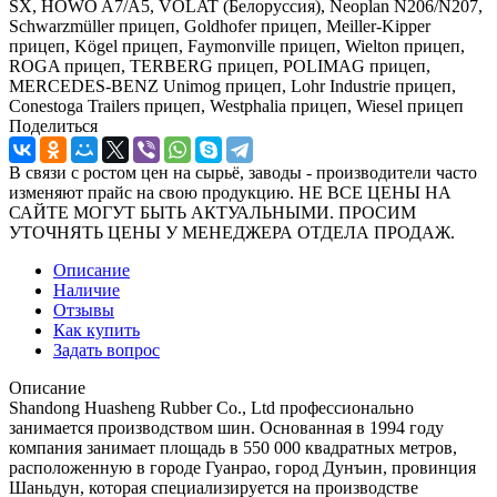
SX, HOWO A7/A5, VOLAT (Белоруссия), Neoplan N206/N207,
Schwarzmüller прицеп, Goldhofer прицеп, Meiller-Kipper
прицеп, Kögel прицеп, Faymonville прицеп, Wielton прицеп,
ROGA прицеп, TERBERG прицеп, POLIMAG прицеп,
MERCEDES-BENZ Unimog прицеп, Lohr Industrie прицеп,
Conestoga Trailers прицеп, Westphalia прицеп, Wiesel прицеп
Поделиться
В связи с ростом цен на сырьё, заводы - производители часто
изменяют прайс на свою продукцию. НЕ ВСЕ ЦЕНЫ НА
САЙТЕ МОГУТ БЫТЬ АКТУАЛЬНЫМИ. ПРОСИМ
УТОЧНЯТЬ ЦЕНЫ У МЕНЕДЖЕРА ОТДЕЛА ПРОДАЖ.
Описание
Наличие
Отзывы
Как купить
Задать вопрос
Описание
Shandong Huasheng Rubber Co., Ltd профессионально
занимается производством шин. Основанная в 1994 году
компания занимает площадь в 550 000 квадратных метров,
расположенную в городе Гуанрао, город Дунъин, провинция
Шаньдун, которая специализируется на производстве