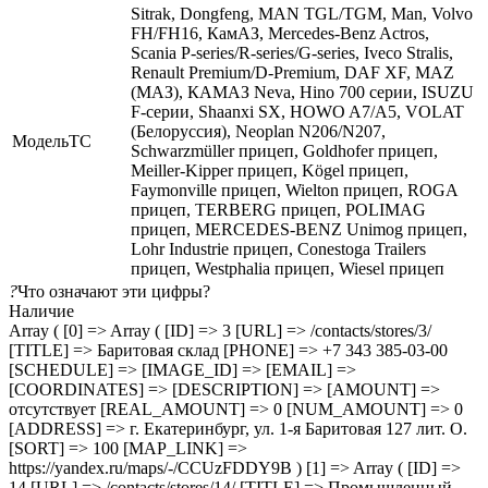
Sitrak, Dongfeng, MAN TGL/TGM, Man, Volvo
FH/FH16, КамАЗ, Mercedes-Benz Actros,
Scania P-series/R-series/G-series, Iveco Stralis,
Renault Premium/D-Premium, DAF XF, MAZ
(МАЗ), КАМАЗ Neva, Hino 700 серии, ISUZU
F-серии, Shaanxi SX, HOWO A7/A5, VOLAT
(Белоруссия), Neoplan N206/N207,
МодельТС
Schwarzmüller прицеп, Goldhofer прицеп,
Meiller-Kipper прицеп, Kögel прицеп,
Faymonville прицеп, Wielton прицеп, ROGA
прицеп, TERBERG прицеп, POLIMAG
прицеп, MERCEDES-BENZ Unimog прицеп,
Lohr Industrie прицеп, Conestoga Trailers
прицеп, Westphalia прицеп, Wiesel прицеп
?
Что означают эти цифры?
Наличие
Array ( [0] => Array ( [ID] => 3 [URL] => /contacts/stores/3/
[TITLE] => Баритовая склад [PHONE] => +7 343 385-03-00
[SCHEDULE] => [IMAGE_ID] => [EMAIL] =>
[COORDINATES] => [DESCRIPTION] => [AMOUNT] =>
отсутствует [REAL_AMOUNT] => 0 [NUM_AMOUNT] => 0
[ADDRESS] => г. Екатеринбург, ул. 1-я Баритовая 127 лит. О.
[SORT] => 100 [MAP_LINK] =>
https://yandex.ru/maps/-/CCUzFDDY9B ) [1] => Array ( [ID] =>
14 [URL] => /contacts/stores/14/ [TITLE] => Промышленный