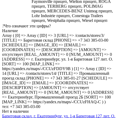
Faymonville прицеп, Wielton прицеп, ROGA
прицеп, TERBERG прицеп, POLIMAG
прицеп, MERCEDES-BENZ Unimog прицеп,
Lohr Industrie прицеп, Conestoga Trailers
прицеп, Westphalia прицеп, Wiesel прицеп
?
Что означают эти цифры?
Наличие
Array ( [0] => Array ( [ID] => 3 [URL] => /contacts/stores/3/
[TITLE] => Баритовая склад [PHONE] => +7 343 385-03-00
[SCHEDULE] => [IMAGE_ID] => [EMAIL] =>
[COORDINATES] => [DESCRIPTION] => [AMOUNT] =>
отсутствует [REAL_AMOUNT] => 0 [NUM_AMOUNT] => 0
[ADDRESS] => г. Екатеринбург, ул. 1-я Баритовая 127 лит. О.
[SORT] => 100 [MAP_LINK] =>
https://yandex.ru/maps/-/CCUzFDDY9B ) [1] => Array ( [ID] =>
14 [URL] => /contacts/stores/14/ [TITLE] => Промышленный
проезд cклад [PHONE] => +7 343 385-01-27 [SCHEDULE] =>
[IMAGE_ID] => [EMAIL] => [COORDINATES] =>
[DESCRIPTION] => [AMOUNT] => отсутствует
[REAL_AMOUNT] => 0 [NUM_AMOUNT] => 0 [ADDRESS]
=> Екатеринбург, Промышленный проезд 2Б [SORT] => 100
[MAP_LINK] => https://yandex.ru/maps/-/CCUzFHAQ-C ) )
тел: +7 343 385-03-00
Нет в наличии
Баритовая склад, г. Екатеринбург, ул. 1-я Баритовая 127 лит. О.