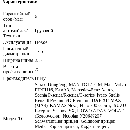
Характеристики
Гарантийный
6
срок (мес)
Тип
автомобиля/
Грузовой
Техники
Эксплуатация
Новое
Посадочный
17.5
диаметр шины
Ширина шины
235
Высота
75
профиля шины
Производитель
HiFly
Sitrak, Dongfeng, MAN TGL/TGM, Man, Volvo
FH/FH16, КамАЗ, Mercedes-Benz Actros,
Scania P-series/R-series/G-series, Iveco Stralis,
Renault Premium/D-Premium, DAF XF, MAZ
(МАЗ), КАМАЗ Neva, Hino 700 серии, ISUZU
F-серии, Shaanxi SX, HOWO A7/A5, VOLAT
(Белоруссия), Neoplan N206/N207,
МодельТС
Schwarzmüller прицеп, Goldhofer прицеп,
Meiller-Kipper прицеп, Kögel прицеп,