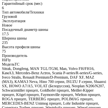
Гарантийный срок (мес)
6
Тип автомобиля/Техники
Грузовой
Эксплуатация
Новое
Посадочный диаметр шины
17.5
Ширина шины
235
Высота профиля шины
75
Производитель
HiFly
МодельТС
Sitrak, Dongfeng, MAN TGL/TGM, Man, Volvo FH/FH16,
КамАЗ, Mercedes-Benz Actros, Scania P-series/R-series/G-series,
Iveco Stralis, Renault Premium/D-Premium, DAF XF, MAZ
(МАЗ), КАМАЗ Neva, Hino 700 серии, ISUZU F-серии, Shaanxi
SX, HOWO A7/A5, VOLAT (Белоруссия), Neoplan N206/N207,
Schwarzmüller прицеп, Goldhofer прицеп, Meiller-Kipper
прицеп, Kögel прицеп, Faymonville прицеп, Wielton прицеп,
ROGA прицеп, TERBERG прицеп, POLIMAG прицеп,
MERCEDES-BENZ Unimog прицеп, Lohr Industrie прицеп,
Conestoga Trailers прицеп, Westphalia прицеп, Wiesel прицеп