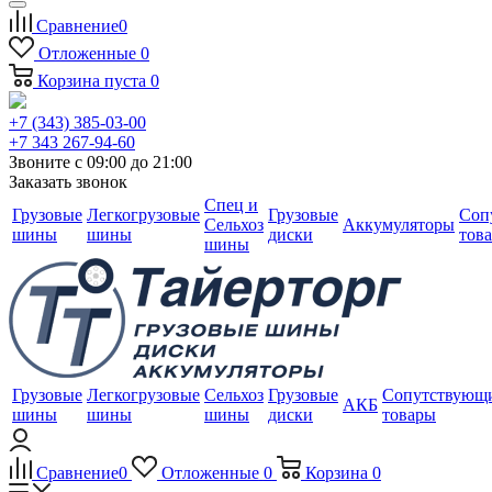
Сравнение
0
Отложенные
0
Корзина
пуста
0
+7 (343) 385-03-00
+7 343 267-94-60
Звоните с 09:00 до 21:00
Заказать звонок
Спец и
Грузовые
Легкогрузовые
Грузовые
Соп
Сельхоз
Аккумуляторы
шины
шины
диски
тов
шины
Грузовые
Легкогрузовые
Сельхоз
Грузовые
Сопутствующ
АКБ
шины
шины
шины
диски
товары
Сравнение
0
Отложенные
0
Корзина
0