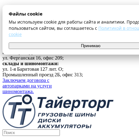
О компании
Файлы cookie
Оплата и доставка
Акции
Мы используем cookie для работы сайта и аналитики. Прод
Шиномонтаж
пользоваться сайтом, вы соглашаетесь с
Политикой в отно
Контакты
cookie
...
Принимаю
Войти
г. Екатеринбург
ул. Ферганская 16, офис 209;
склады и шиномонтажи:
ул. 1-я Баритовая 127 лит. О;
Промышленный проезд 2Б, офис 313;
Заключаем договора с
автопарками на услуги
шиномонтажа.