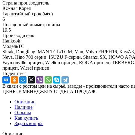
Страна производитель
Южная Корея
Гарантийный срок (мес)
6
Посадочный диаметр шины
19.5
Производитель
Hankook
МодельТС
Sitrak, Dongfeng, MAN TGL/TGM, Man, Volvo FH/FH16, КамАЗ, Me
Neva, Hino 700 серии, ISUZU F-серии, Shaanxi SX, HOWO A7/A5
Faymonville прицеп, Wielton прицеп, ROGA прицеп, TERBERG 
прицеп, Wiesel прицеп
Поделиться
В связи с ростом цен на сырьё, заводы - производител
ЦЕНЫ У МЕНЕДЖЕРА ОТДЕЛА ПРОДАЖ.
Описание
Наличие
Отзывы
Как купить
Задать вопрос
Описание