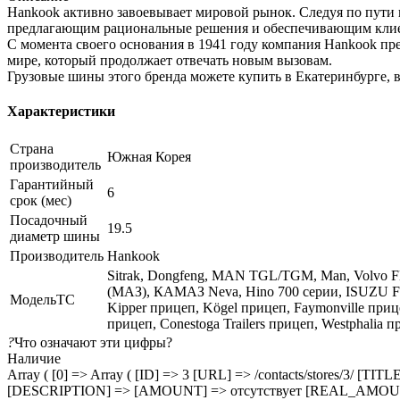
Hankook активно завоевывает мировой рынок. Следуя по пути 
предлагающим рациональные решения и обеспечивающим клиен
С момента своего основания в 1941 году компания Hankook п
мире, который продолжает отвечать новым вызовам.
Грузовые шины этого бренда можете купить в Екатеринбурге, 
Характеристики
Страна
Южная Корея
производитель
Гарантийный
6
срок (мес)
Посадочный
19.5
диаметр шины
Производитель
Hankook
Sitrak, Dongfeng, MAN TGL/TGM, Man, Volvo FH/F
(МАЗ), КАМАЗ Neva, Hino 700 серии, ISUZU F-
МодельТС
Kipper прицеп, Kögel прицеп, Faymonville п
прицеп, Conestoga Trailers прицеп, Westphalia 
?
Что означают эти цифры?
Наличие
Array ( [0] => Array ( [ID] => 3 [URL] => /contacts/stores/
[DESCRIPTION] => [AMOUNT] => отсутствует [REAL_AMOUNT] 