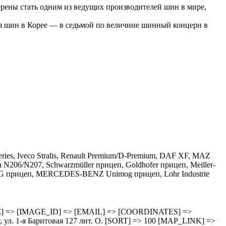
рены стать одним из ведущих производителей шин в мире,
ля шин в Корее — в седьмой по величине шинный концерн в
ries, Iveco Stralis, Renault Premium/D-Premium, DAF XF, MAZ
206/N207, Schwarzmüller прицеп, Goldhofer прицеп, Meiller-
AG прицеп, MERCEDES-BENZ Unimog прицеп, Lohr Industrie
HEDULE] => [IMAGE_ID] => [EMAIL] => [COORDINATES] =>
 1-я Баритовая 127 лит. О. [SORT] => 100 [MAP_LINK] =>