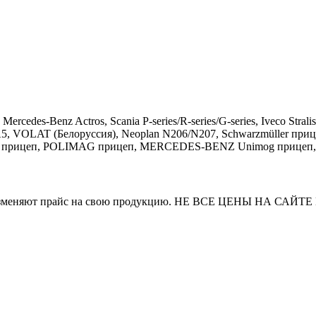
rcedes-Benz Actros, Scania P-series/R-series/G-series, Iveco St
, VOLAT (Белоруссия), Neoplan N206/N207, Schwarzmüller прицеп
прицеп, POLIMAG прицеп, MERCEDES-BENZ Unimog прицеп, Lohr I
и часто изменяют прайс на свою продукцию. НЕ ВСЕ ЦЕНЫ 