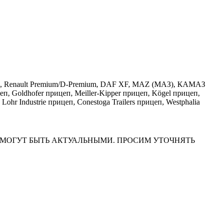
ralis, Renault Premium/D-Premium, DAF XF, MAZ (МАЗ), КАМАЗ
, Goldhofer прицеп, Meiller-Kipper прицеп, Kögel прицеп,
ndustrie прицеп, Conestoga Trailers прицеп, Westphalia
НА САЙТЕ МОГУТ БЫТЬ АКТУАЛЬНЫМИ. ПРОСИМ УТОЧНЯТЬ