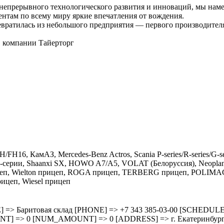
непрерывного технологического развития и инноваций, мы наме
там по всему миру яркие впечатления от вождения.
ревратилась из небольшого предприятия — первого производите
в компании Тайерторг
H16, КамАЗ, Mercedes-Benz Actros, Scania P-series/R-series/G-se
серии, Shaanxi SX, HOWO A7/A5, VOLAT (Белоруссия), Neoplan N
рицеп, Wielton прицеп, ROGA прицеп, TERBERG прицеп, POLIM
прицеп, Wiesel прицеп
3/ [TITLE] => Баритовая склад [PHONE] => +7 343 385-03-00 [SC
=> 0 [NUM_AMOUNT] => 0 [ADDRESS] => г. Екатеринбург, ул.