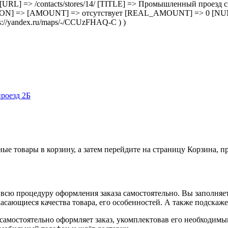
 14 [URL] => /contacts/stores/14/ [TITLE] => Промышленный прое
ON] => [AMOUNT] => отсутствует [REAL_AMOUNT] => 0 [NU
//yandex.ru/maps/-/CCUzFHAQ-C ) )
роезд 2Б
ные товары в корзину, а затем перейдите на страницу Корзина, 
всю процедуру оформления заказа самостоятельно. Вы заполняет
касающиеся качества товара, его особенностей. А также подскаже
, самостоятельно оформляет заказ, укомплектовав его необходим