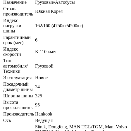
Назначение
Грузовые\Автобусы
Страна
Южная Корея
производитель
Индекс
нагрузки
162/160 (4750кг/4500кг)
шины
Гарантийный
6
срок (мес)
Индекс
K 110 км/ч
скорости
Тип
автомобиля/
Грузовой
Техники
Эксплуатация
Новое
Посадочный
24
диаметр шины
Ширина шины
325
Высота
95
профиля шины
Производитель
Hankook
Ось
Ведущая
Sitrak, Dongfeng, MAN TGL/TGM, Man, Volvo