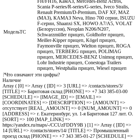
FH/FH16, КамАЗ, Mercedes-Benz Actros,
Scania P-series/R-series/G-series, Iveco Stralis,
Renault Premium/D-Premium, DAF XF, MAZ
(МАЗ), КАМАЗ Neva, Hino 700 серии, ISUZU
F-серии, Shaanxi SX, HOWO A7/A5, VOLAT
(Белоруссия), Neoplan N206/N207,
МодельТС
Schwarzmüller прицеп, Goldhofer прицеп,
Meiller-Kipper прицеп, Kögel прицеп,
Faymonville прицеп, Wielton прицеп, ROGA
прицеп, TERBERG прицеп, POLIMAG
прицеп, MERCEDES-BENZ Unimog прицеп,
Lohr Industrie прицеп, Conestoga Trailers
прицеп, Westphalia прицеп, Wiesel прицеп
?
Что означают эти цифры?
Наличие
Array ( [0] => Array ( [ID] => 3 [URL] => /contacts/stores/3/
[TITLE] => Баритовая склад [PHONE] => +7 343 385-03-00
[SCHEDULE] => [IMAGE_ID] => [EMAIL] =>
[COORDINATES] => [DESCRIPTION] => [AMOUNT] =>
отсутствует [REAL_AMOUNT] => 0 [NUM_AMOUNT] => 0
[ADDRESS] => г. Екатеринбург, ул. 1-я Баритовая 127 лит. О.
[SORT] => 100 [MAP_LINK] =>
https://yandex.ru/maps/-/CCUzFDDY9B ) [1] => Array ( [ID] =>
14 [URL] => /contacts/stores/14/ [TITLE] => Промышленный
проезд cклад [PHONE] => +7 343 385-01-27 [SCHEDULE] =>