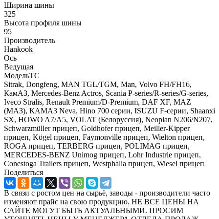
Ширина шины
325
Высота профиля шины
95
Производитель
Hankook
Ось
Ведущая
МодельТС
Sitrak, Dongfeng, MAN TGL/TGM, Man, Volvo FH/FH16,
КамАЗ, Mercedes-Benz Actros, Scania P-series/R-series/G-series,
Iveco Stralis, Renault Premium/D-Premium, DAF XF, MAZ
(МАЗ), КАМАЗ Neva, Hino 700 серии, ISUZU F-серии, Shaanxi
SX, HOWO A7/A5, VOLAT (Белоруссия), Neoplan N206/N207,
Schwarzmüller прицеп, Goldhofer прицеп, Meiller-Kipper
прицеп, Kögel прицеп, Faymonville прицеп, Wielton прицеп,
ROGA прицеп, TERBERG прицеп, POLIMAG прицеп,
MERCEDES-BENZ Unimog прицеп, Lohr Industrie прицеп,
Conestoga Trailers прицеп, Westphalia прицеп, Wiesel прицеп
Поделиться
В связи с ростом цен на сырьё, заводы - производители часто
изменяют прайс на свою продукцию. НЕ ВСЕ ЦЕНЫ НА
САЙТЕ МОГУТ БЫТЬ АКТУАЛЬНЫМИ. ПРОСИМ