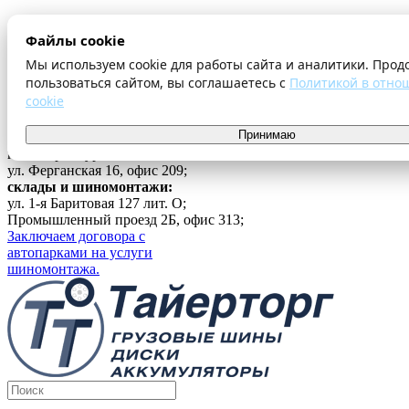
О компании
Файлы cookie
Оплата и доставка
Акции
Мы используем cookie для работы сайта и аналитики. Прод
Шиномонтаж
пользоваться сайтом, вы соглашаетесь с
Политикой в отно
Контакты
cookie
...
Принимаю
Войти
г. Екатеринбург
ул. Ферганская 16, офис 209;
склады и шиномонтажи:
ул. 1-я Баритовая 127 лит. О;
Промышленный проезд 2Б, офис 313;
Заключаем договора с
автопарками на услуги
шиномонтажа.