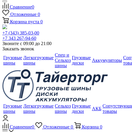
Сравнение
0
Отложенные
0
Корзина
пуста
0
+7 (343) 385-03-00
+7 343 267-94-60
Звоните с 09:00 до 21:00
Заказать звонок
Спец и
Грузовые
Легкогрузовые
Грузовые
Соп
Сельхоз
Аккумуляторы
шины
шины
диски
тов
шины
Грузовые
Легкогрузовые
Сельхоз
Грузовые
Сопутствующ
АКБ
шины
шины
шины
диски
товары
Сравнение
0
Отложенные
0
Корзина
0