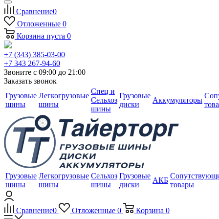
Сравнение
0
Отложенные
0
Корзина
пуста
0
+7 (343) 385-03-00
+7 343 267-94-60
Звоните с 09:00 до 21:00
Заказать звонок
Спец и
Грузовые
Легкогрузовые
Грузовые
Соп
Сельхоз
Аккумуляторы
шины
шины
диски
тов
шины
Грузовые
Легкогрузовые
Сельхоз
Грузовые
Сопутствующ
АКБ
шины
шины
шины
диски
товары
Сравнение
0
Отложенные
0
Корзина
0