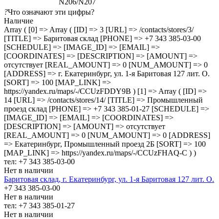
N206/N207
?
Что означают эти цифры?
Наличие
Array ( [0] => Array ( [ID] => 3 [URL] => /contacts/stores/3/
[TITLE] => Баритовая склад [PHONE] => +7 343 385-03-00
[SCHEDULE] => [IMAGE_ID] => [EMAIL] =>
[COORDINATES] => [DESCRIPTION] => [AMOUNT] =>
отсутствует [REAL_AMOUNT] => 0 [NUM_AMOUNT] => 0
[ADDRESS] => г. Екатеринбург, ул. 1-я Баритовая 127 лит. О.
[SORT] => 100 [MAP_LINK] =>
https://yandex.ru/maps/-/CCUzFDDY9B ) [1] => Array ( [ID] =>
14 [URL] => /contacts/stores/14/ [TITLE] => Промышленный
проезд cклад [PHONE] => +7 343 385-01-27 [SCHEDULE] =>
[IMAGE_ID] => [EMAIL] => [COORDINATES] =>
[DESCRIPTION] => [AMOUNT] => отсутствует
[REAL_AMOUNT] => 0 [NUM_AMOUNT] => 0 [ADDRESS]
=> Екатеринбург, Промышленный проезд 2Б [SORT] => 100
[MAP_LINK] => https://yandex.ru/maps/-/CCUzFHAQ-C ) )
тел: +7 343 385-03-00
Нет в наличии
Баритовая склад, г. Екатеринбург, ул. 1-я Баритовая 127 лит. О.
+7 343 385-03-00
Нет в наличии
тел: +7 343 385-01-27
Нет в наличии