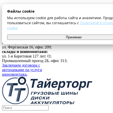
О компании
Файлы cookie
Оплата и доставка
Акции
Мы используем cookie для работы сайта и аналитики. Прод
Шиномонтаж
пользоваться сайтом, вы соглашаетесь с
Политикой в отно
Контакты
cookie
...
Принимаю
Войти
г. Екатеринбург
ул. Ферганская 16, офис 209;
склады и шиномонтажи:
ул. 1-я Баритовая 127 лит. О;
Промышленный проезд 2Б, офис 313;
Заключаем договора с
автопарками на услуги
шиномонтажа.