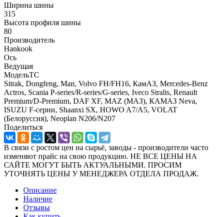
Ширина шины
315
Высота профиля шины
80
Производитель
Hankook
Ось
Ведущая
МодельТС
Sitrak, Dongfeng, Man, Volvo FH/FH16, КамАЗ, Mercedes-Benz
Actros, Scania P-series/R-series/G-series, Iveco Stralis, Renault
Premium/D-Premium, DAF XF, MAZ (МАЗ), КАМАЗ Neva,
ISUZU F-серии, Shaanxi SX, HOWO A7/A5, VOLAT
(Белоруссия), Neoplan N206/N207
Поделиться
В связи с ростом цен на сырьё, заводы - производители часто
изменяют прайс на свою продукцию. НЕ ВСЕ ЦЕНЫ НА
САЙТЕ МОГУТ БЫТЬ АКТУАЛЬНЫМИ. ПРОСИМ
УТОЧНЯТЬ ЦЕНЫ У МЕНЕДЖЕРА ОТДЕЛА ПРОДАЖ.
Описание
Наличие
Отзывы
Как купить