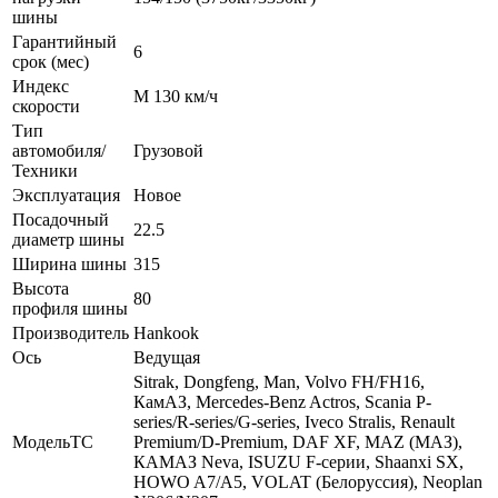
шины
Гарантийный
6
срок (мес)
Индекс
M 130 км/ч
скорости
Тип
автомобиля/
Грузовой
Техники
Эксплуатация
Новое
Посадочный
22.5
диаметр шины
Ширина шины
315
Высота
80
профиля шины
Производитель
Hankook
Ось
Ведущая
Sitrak, Dongfeng, Man, Volvo FH/FH16,
КамАЗ, Mercedes-Benz Actros, Scania P-
series/R-series/G-series, Iveco Stralis, Renault
МодельТС
Premium/D-Premium, DAF XF, MAZ (МАЗ),
КАМАЗ Neva, ISUZU F-серии, Shaanxi SX,
HOWO A7/A5, VOLAT (Белоруссия), Neoplan