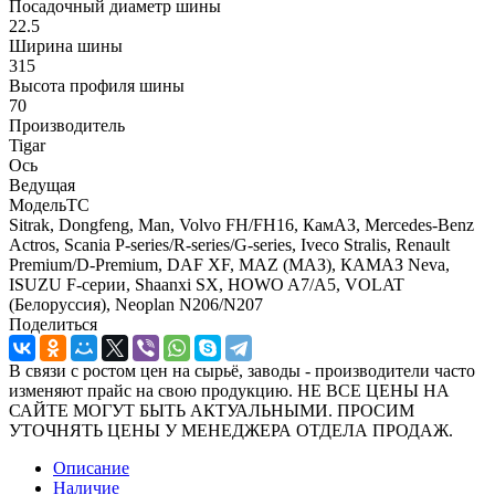
Посадочный диаметр шины
22.5
Ширина шины
315
Высота профиля шины
70
Производитель
Tigar
Ось
Ведущая
МодельТС
Sitrak, Dongfeng, Man, Volvo FH/FH16, КамАЗ, Mercedes-Benz
Actros, Scania P-series/R-series/G-series, Iveco Stralis, Renault
Premium/D-Premium, DAF XF, MAZ (МАЗ), КАМАЗ Neva,
ISUZU F-серии, Shaanxi SX, HOWO A7/A5, VOLAT
(Белоруссия), Neoplan N206/N207
Поделиться
В связи с ростом цен на сырьё, заводы - производители часто
изменяют прайс на свою продукцию. НЕ ВСЕ ЦЕНЫ НА
САЙТЕ МОГУТ БЫТЬ АКТУАЛЬНЫМИ. ПРОСИМ
УТОЧНЯТЬ ЦЕНЫ У МЕНЕДЖЕРА ОТДЕЛА ПРОДАЖ.
Описание
Наличие