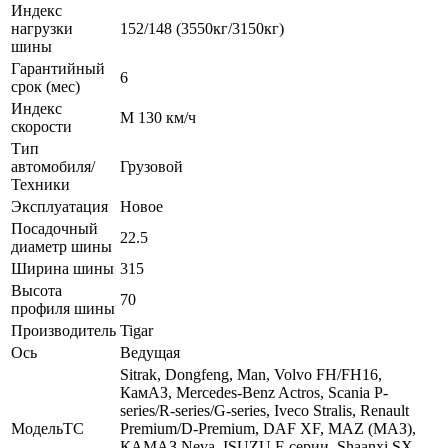
Индекс
нагрузки
152/148 (3550кг/3150кг)
шины
Гарантийный
6
срок (мес)
Индекс
M 130 км/ч
скорости
Тип
автомобиля/
Грузовой
Техники
Эксплуатация
Новое
Посадочный
22.5
диаметр шины
Ширина шины
315
Высота
70
профиля шины
Производитель
Tigar
Ось
Ведущая
Sitrak, Dongfeng, Man, Volvo FH/FH16,
КамАЗ, Mercedes-Benz Actros, Scania P-
series/R-series/G-series, Iveco Stralis, Renault
МодельТС
Premium/D-Premium, DAF XF, MAZ (МАЗ),
КАМАЗ Neva, ISUZU F-серии, Shaanxi SX,