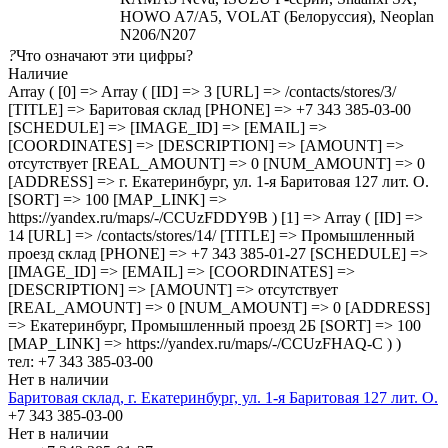
HOWO A7/A5, VOLAT (Белоруссия), Neoplan
N206/N207
?
Что означают эти цифры?
Наличие
Array ( [0] => Array ( [ID] => 3 [URL] => /contacts/stores/3/
[TITLE] => Баритовая склад [PHONE] => +7 343 385-03-00
[SCHEDULE] => [IMAGE_ID] => [EMAIL] =>
[COORDINATES] => [DESCRIPTION] => [AMOUNT] =>
отсутствует [REAL_AMOUNT] => 0 [NUM_AMOUNT] => 0
[ADDRESS] => г. Екатеринбург, ул. 1-я Баритовая 127 лит. О.
[SORT] => 100 [MAP_LINK] =>
https://yandex.ru/maps/-/CCUzFDDY9B ) [1] => Array ( [ID] =>
14 [URL] => /contacts/stores/14/ [TITLE] => Промышленный
проезд cклад [PHONE] => +7 343 385-01-27 [SCHEDULE] =>
[IMAGE_ID] => [EMAIL] => [COORDINATES] =>
[DESCRIPTION] => [AMOUNT] => отсутствует
[REAL_AMOUNT] => 0 [NUM_AMOUNT] => 0 [ADDRESS]
=> Екатеринбург, Промышленный проезд 2Б [SORT] => 100
[MAP_LINK] => https://yandex.ru/maps/-/CCUzFHAQ-C ) )
тел: +7 343 385-03-00
Нет в наличии
Баритовая склад, г. Екатеринбург, ул. 1-я Баритовая 127 лит. О.
+7 343 385-03-00
Нет в наличии