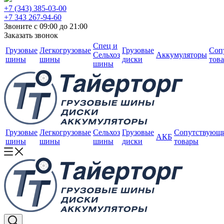
+7 (343) 385-03-00
+7 343 267-94-60
Звоните с 09:00 до 21:00
Заказать звонок
Спец и
Грузовые
Легкогрузовые
Грузовые
Соп
Сельхоз
Аккумуляторы
шины
шины
диски
тов
шины
Грузовые
Легкогрузовые
Сельхоз
Грузовые
Сопутствующ
АКБ
шины
шины
шины
диски
товары