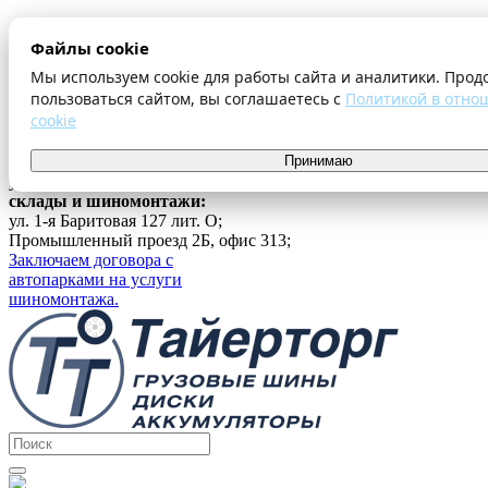
О компании
Файлы cookie
Оплата и доставка
Акции
Мы используем cookie для работы сайта и аналитики. Прод
Шиномонтаж
пользоваться сайтом, вы соглашаетесь с
Политикой в отно
Контакты
cookie
...
г. Екатеринбург
Принимаю
ул. Ферганская 16, офис 209;
склады и шиномонтажи:
ул. 1-я Баритовая 127 лит. О;
Промышленный проезд 2Б, офис 313;
Заключаем договора с
автопарками на услуги
шиномонтажа.