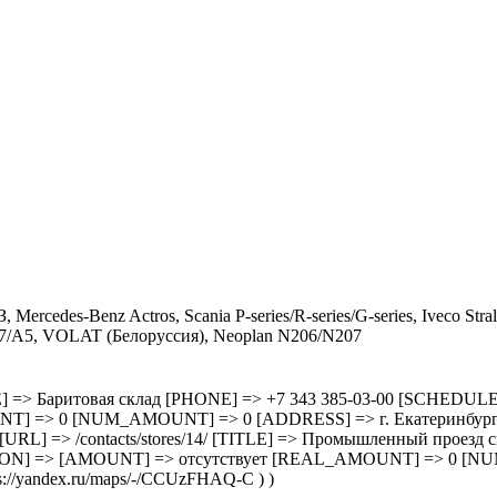
, Mercedes-Benz Actros, Scania P-series/R-series/G-series, Iveco
7/A5, VOLAT (Белоруссия), Neoplan N206/N207
3/ [TITLE] => Баритовая склад [PHONE] => +7 343 385-03-00 [SC
=> 0 [NUM_AMOUNT] => 0 [ADDRESS] => г. Екатеринбург, ул.
 14 [URL] => /contacts/stores/14/ [TITLE] => Промышленный прое
ON] => [AMOUNT] => отсутствует [REAL_AMOUNT] => 0 [NU
//yandex.ru/maps/-/CCUzFHAQ-C ) )