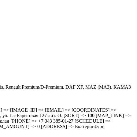
 Stralis, Renault Premium/D-Premium, DAF XF, MAZ (МАЗ), КАМАЗ
HEDULE] => [IMAGE_ID] => [EMAIL] => [COORDINATES] =>
 1-я Баритовая 127 лит. О. [SORT] => 100 [MAP_LINK] =>
зд cклад [PHONE] => +7 343 385-01-27 [SCHEDULE] =>
M_AMOUNT] => 0 [ADDRESS] => Екатеринбург,