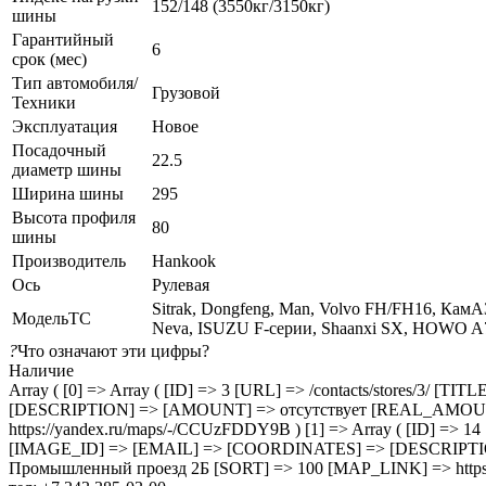
152/148 (3550кг/3150кг)
шины
Гарантийный
6
срок (мес)
Тип автомобиля/
Грузовой
Техники
Эксплуатация
Новое
Посадочный
22.5
диаметр шины
Ширина шины
295
Высота профиля
80
шины
Производитель
Hankook
Ось
Рулевая
Sitrak, Dongfeng, Man, Volvo FH/FH16, КамАЗ
МодельТС
Neva, ISUZU F-серии, Shaanxi SX, HOWO A
?
Что означают эти цифры?
Наличие
Array ( [0] => Array ( [ID] => 3 [URL] => /contacts/stores/
[DESCRIPTION] => [AMOUNT] => отсутствует [REAL_AMOUNT] 
https://yandex.ru/maps/-/CCUzFDDY9B ) [1] => Array ( [ID] =>
[IMAGE_ID] => [EMAIL] => [COORDINATES] => [DESCRIPTI
Промышленный проезд 2Б [SORT] => 100 [MAP_LINK] => https: