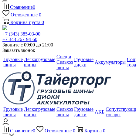
Сравнение
0
Отложенные
0
Корзина
пуста
0
+7 (343) 385-03-00
+7 343 267-94-60
Звоните с 09:00 до 21:00
Заказать звонок
Спец и
Грузовые
Легкогрузовые
Грузовые
Соп
Сельхоз
Аккумуляторы
шины
шины
диски
тов
шины
Грузовые
Легкогрузовые
Сельхоз
Грузовые
Сопутствующ
АКБ
шины
шины
шины
диски
товары
Сравнение
0
Отложенные
0
Корзина
0