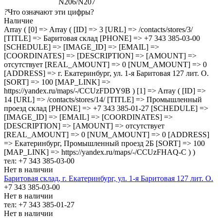
N206/N207
?
Что означают эти цифры?
Наличие
Array ( [0] => Array ( [ID] => 3 [URL] => /contacts/stores/3/
[TITLE] => Баритовая склад [PHONE] => +7 343 385-03-00
[SCHEDULE] => [IMAGE_ID] => [EMAIL] =>
[COORDINATES] => [DESCRIPTION] => [AMOUNT] =>
отсутствует [REAL_AMOUNT] => 0 [NUM_AMOUNT] => 0
[ADDRESS] => г. Екатеринбург, ул. 1-я Баритовая 127 лит. О.
[SORT] => 100 [MAP_LINK] =>
https://yandex.ru/maps/-/CCUzFDDY9B ) [1] => Array ( [ID] =>
14 [URL] => /contacts/stores/14/ [TITLE] => Промышленный
проезд cклад [PHONE] => +7 343 385-01-27 [SCHEDULE] =>
[IMAGE_ID] => [EMAIL] => [COORDINATES] =>
[DESCRIPTION] => [AMOUNT] => отсутствует
[REAL_AMOUNT] => 0 [NUM_AMOUNT] => 0 [ADDRESS]
=> Екатеринбург, Промышленный проезд 2Б [SORT] => 100
[MAP_LINK] => https://yandex.ru/maps/-/CCUzFHAQ-C ) )
тел: +7 343 385-03-00
Нет в наличии
Баритовая склад, г. Екатеринбург, ул. 1-я Баритовая 127 лит. О.
+7 343 385-03-00
Нет в наличии
тел: +7 343 385-01-27
Нет в наличии