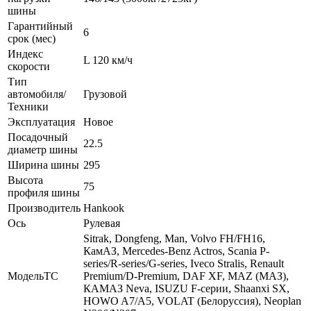
шины
Гарантийный
6
срок (мес)
Индекс
L 120 км/ч
скорости
Тип
автомобиля/
Грузовой
Техники
Эксплуатация
Новое
Посадочный
22.5
диаметр шины
Ширина шины
295
Высота
75
профиля шины
Производитель
Hankook
Ось
Рулевая
Sitrak, Dongfeng, Man, Volvo FH/FH16,
КамАЗ, Mercedes-Benz Actros, Scania P-
series/R-series/G-series, Iveco Stralis, Renault
МодельТС
Premium/D-Premium, DAF XF, MAZ (МАЗ),
КАМАЗ Neva, ISUZU F-серии, Shaanxi SX,
HOWO A7/A5, VOLAT (Белоруссия), Neoplan