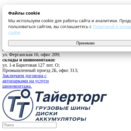
О компании
Файлы cookie
Оплата и доставка
Акции
Мы используем cookie для работы сайта и аналитики. Прод
Шиномонтаж
пользоваться сайтом, вы соглашаетесь с
Политикой в отно
Контакты
cookie
...
Принимаю
Войти
г. Екатеринбург
ул. Ферганская 16, офис 209;
склады и шиномонтажи:
ул. 1-я Баритовая 127 лит. О;
Промышленный проезд 2Б, офис 313;
Заключаем договора с
автопарками на услуги
шиномонтажа.