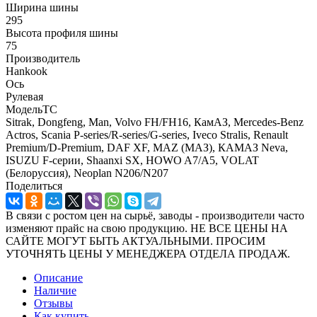
Ширина шины
295
Высота профиля шины
75
Производитель
Hankook
Ось
Рулевая
МодельТС
Sitrak, Dongfeng, Man, Volvo FH/FH16, КамАЗ, Mercedes-Benz
Actros, Scania P-series/R-series/G-series, Iveco Stralis, Renault
Premium/D-Premium, DAF XF, MAZ (МАЗ), КАМАЗ Neva,
ISUZU F-серии, Shaanxi SX, HOWO A7/A5, VOLAT
(Белоруссия), Neoplan N206/N207
Поделиться
В связи с ростом цен на сырьё, заводы - производители часто
изменяют прайс на свою продукцию. НЕ ВСЕ ЦЕНЫ НА
САЙТЕ МОГУТ БЫТЬ АКТУАЛЬНЫМИ. ПРОСИМ
УТОЧНЯТЬ ЦЕНЫ У МЕНЕДЖЕРА ОТДЕЛА ПРОДАЖ.
Описание
Наличие
Отзывы
Как купить