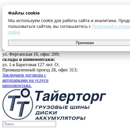
О компании
Файлы cookie
Оплата и доставка
Акции
Мы используем cookie для работы сайта и аналитики. Прод
Шиномонтаж
пользоваться сайтом, вы соглашаетесь с
Политикой в отно
Контакты
cookie
...
Принимаю
Войти
г. Екатеринбург
ул. Ферганская 16, офис 209;
склады и шиномонтажи:
ул. 1-я Баритовая 127 лит. О;
Промышленный проезд 2Б, офис 313;
Заключаем договора с
автопарками на услуги
шиномонтажа.