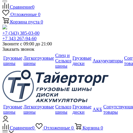
Сравнение
0
Отложенные
0
Корзина
пуста
0
+7 (343) 385-03-00
+7 343 267-94-60
Звоните с 09:00 до 21:00
Заказать звонок
Спец и
Грузовые
Легкогрузовые
Грузовые
Соп
Сельхоз
Аккумуляторы
шины
шины
диски
тов
шины
Грузовые
Легкогрузовые
Сельхоз
Грузовые
Сопутствующ
АКБ
шины
шины
шины
диски
товары
Сравнение
0
Отложенные
0
Корзина
0