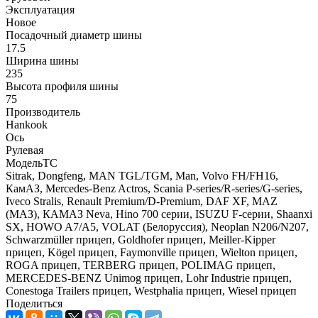
Эксплуатация
Новое
Посадочный диаметр шины
17.5
Ширина шины
235
Высота профиля шины
75
Производитель
Hankook
Ось
Рулевая
МодельТС
Sitrak, Dongfeng, MAN TGL/TGM, Man, Volvo FH/FH16,
КамАЗ, Mercedes-Benz Actros, Scania P-series/R-series/G-series,
Iveco Stralis, Renault Premium/D-Premium, DAF XF, MAZ
(МАЗ), КАМАЗ Neva, Hino 700 серии, ISUZU F-серии, Shaanxi
SX, HOWO A7/A5, VOLAT (Белоруссия), Neoplan N206/N207,
Schwarzmüller прицеп, Goldhofer прицеп, Meiller-Kipper
прицеп, Kögel прицеп, Faymonville прицеп, Wielton прицеп,
ROGA прицеп, TERBERG прицеп, POLIMAG прицеп,
MERCEDES-BENZ Unimog прицеп, Lohr Industrie прицеп,
Conestoga Trailers прицеп, Westphalia прицеп, Wiesel прицеп
Поделиться