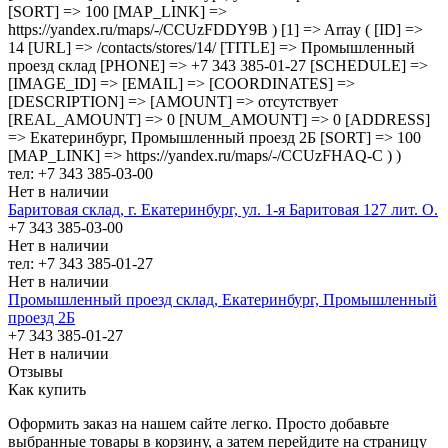
[SORT] => 100 [MAP_LINK] =>
https://yandex.ru/maps/-/CCUzFDDY9B ) [1] => Array ( [ID] =>
14 [URL] => /contacts/stores/14/ [TITLE] => Промышленный
проезд cклад [PHONE] => +7 343 385-01-27 [SCHEDULE] =>
[IMAGE_ID] => [EMAIL] => [COORDINATES] =>
[DESCRIPTION] => [AMOUNT] => отсутствует
[REAL_AMOUNT] => 0 [NUM_AMOUNT] => 0 [ADDRESS]
=> Екатеринбург, Промышленный проезд 2Б [SORT] => 100
[MAP_LINK] => https://yandex.ru/maps/-/CCUzFHAQ-C ) )
тел: +7 343 385-03-00
Нет в наличии
Баритовая склад, г. Екатеринбург, ул. 1-я Баритовая 127 лит. О.
+7 343 385-03-00
Нет в наличии
тел: +7 343 385-01-27
Нет в наличии
Промышленный проезд cклад, Екатеринбург, Промышленный
проезд 2Б
+7 343 385-01-27
Нет в наличии
Отзывы
Как купить
Оформить заказ на нашем сайте легко. Просто добавьте
выбранные товары в корзину, а затем перейдите на страницу