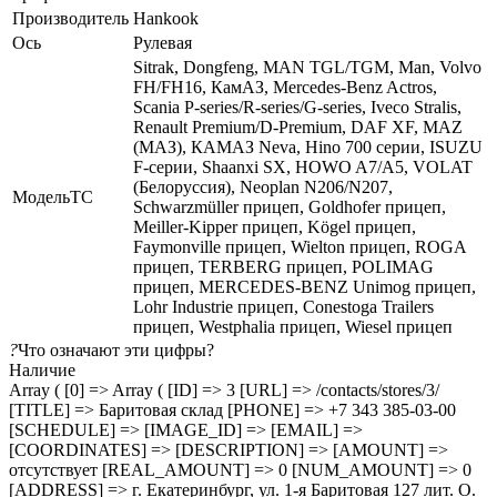
Производитель
Hankook
Ось
Рулевая
Sitrak, Dongfeng, MAN TGL/TGM, Man, Volvo
FH/FH16, КамАЗ, Mercedes-Benz Actros,
Scania P-series/R-series/G-series, Iveco Stralis,
Renault Premium/D-Premium, DAF XF, MAZ
(МАЗ), КАМАЗ Neva, Hino 700 серии, ISUZU
F-серии, Shaanxi SX, HOWO A7/A5, VOLAT
(Белоруссия), Neoplan N206/N207,
МодельТС
Schwarzmüller прицеп, Goldhofer прицеп,
Meiller-Kipper прицеп, Kögel прицеп,
Faymonville прицеп, Wielton прицеп, ROGA
прицеп, TERBERG прицеп, POLIMAG
прицеп, MERCEDES-BENZ Unimog прицеп,
Lohr Industrie прицеп, Conestoga Trailers
прицеп, Westphalia прицеп, Wiesel прицеп
?
Что означают эти цифры?
Наличие
Array ( [0] => Array ( [ID] => 3 [URL] => /contacts/stores/3/
[TITLE] => Баритовая склад [PHONE] => +7 343 385-03-00
[SCHEDULE] => [IMAGE_ID] => [EMAIL] =>
[COORDINATES] => [DESCRIPTION] => [AMOUNT] =>
отсутствует [REAL_AMOUNT] => 0 [NUM_AMOUNT] => 0
[ADDRESS] => г. Екатеринбург, ул. 1-я Баритовая 127 лит. О.