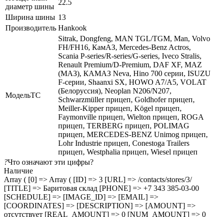
22.5
диаметр шины
Ширина шины
13
Производитель
Hankook
Sitrak, Dongfeng, MAN TGL/TGM, Man, Volvo
FH/FH16, КамАЗ, Mercedes-Benz Actros,
Scania P-series/R-series/G-series, Iveco Stralis,
Renault Premium/D-Premium, DAF XF, MAZ
(МАЗ), КАМАЗ Neva, Hino 700 серии, ISUZU
F-серии, Shaanxi SX, HOWO A7/A5, VOLAT
(Белоруссия), Neoplan N206/N207,
МодельТС
Schwarzmüller прицеп, Goldhofer прицеп,
Meiller-Kipper прицеп, Kögel прицеп,
Faymonville прицеп, Wielton прицеп, ROGA
прицеп, TERBERG прицеп, POLIMAG
прицеп, MERCEDES-BENZ Unimog прицеп,
Lohr Industrie прицеп, Conestoga Trailers
прицеп, Westphalia прицеп, Wiesel прицеп
?
Что означают эти цифры?
Наличие
Array ( [0] => Array ( [ID] => 3 [URL] => /contacts/stores/3/
[TITLE] => Баритовая склад [PHONE] => +7 343 385-03-00
[SCHEDULE] => [IMAGE_ID] => [EMAIL] =>
[COORDINATES] => [DESCRIPTION] => [AMOUNT] =>
отсутствует [REAL_AMOUNT] => 0 [NUM_AMOUNT] => 0