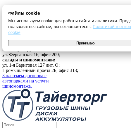
О компании
Файлы cookie
Оплата и доставка
Акции
Мы используем cookie для работы сайта и аналитики. Прод
Шиномонтаж
пользоваться сайтом, вы соглашаетесь с
Политикой в отно
Контакты
cookie
...
Принимаю
Войти
г. Екатеринбург
ул. Ферганская 16, офис 209;
склады и шиномонтажи:
ул. 1-я Баритовая 127 лит. О;
Промышленный проезд 2Б, офис 313;
Заключаем договора с
автопарками на услуги
шиномонтажа.