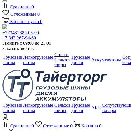
Сравнение
0
Отложенные
0
Корзина
пуста
0
+7 (343) 385-03-00
+7 343 267-94-60
Звоните с 09:00 до 21:00
Заказать звонок
Спец и
Грузовые
Легкогрузовые
Грузовые
Соп
Сельхоз
Аккумуляторы
шины
шины
диски
тов
шины
Грузовые
Легкогрузовые
Сельхоз
Грузовые
Сопутствующ
АКБ
шины
шины
шины
диски
товары
Сравнение
0
Отложенные
0
Корзина
0