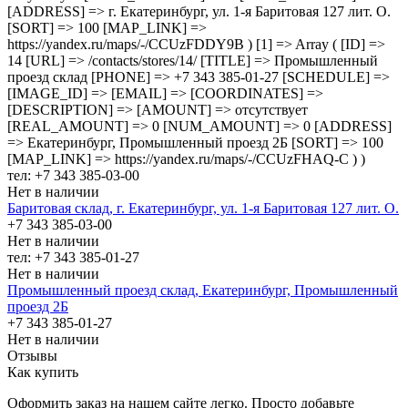
[ADDRESS] => г. Екатеринбург, ул. 1-я Баритовая 127 лит. О.
[SORT] => 100 [MAP_LINK] =>
https://yandex.ru/maps/-/CCUzFDDY9B ) [1] => Array ( [ID] =>
14 [URL] => /contacts/stores/14/ [TITLE] => Промышленный
проезд cклад [PHONE] => +7 343 385-01-27 [SCHEDULE] =>
[IMAGE_ID] => [EMAIL] => [COORDINATES] =>
[DESCRIPTION] => [AMOUNT] => отсутствует
[REAL_AMOUNT] => 0 [NUM_AMOUNT] => 0 [ADDRESS]
=> Екатеринбург, Промышленный проезд 2Б [SORT] => 100
[MAP_LINK] => https://yandex.ru/maps/-/CCUzFHAQ-C ) )
тел: +7 343 385-03-00
Нет в наличии
Баритовая склад, г. Екатеринбург, ул. 1-я Баритовая 127 лит. О.
+7 343 385-03-00
Нет в наличии
тел: +7 343 385-01-27
Нет в наличии
Промышленный проезд cклад, Екатеринбург, Промышленный
проезд 2Б
+7 343 385-01-27
Нет в наличии
Отзывы
Как купить
Оформить заказ на нашем сайте легко. Просто добавьте