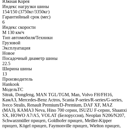
Южная Корея
Индекс нагрузки шины
154/150 (3750кг/3350кг)
Гарантийный срок (мес)
6
Индекс скорости
M 130 км/ч
Тип автомобиля/Техники
Грузовой
Эксплуатация
Новое
Посадочный диаметр шины
22.5
Ширина шины
13
Производитель
Hankook
МодельТС
Sitrak, Dongfeng, MAN TGL/TGM, Man, Volvo FH/FH16,
КамАЗ, Mercedes-Benz Actros, Scania P-series/R-series/G-series,
Iveco Stralis, Renault Premium/D-Premium, DAF XF, MAZ
(МАЗ), КАМАЗ Neva, Hino 700 серии, ISUZU F-серии, Shaanxi
SX, HOWO A7/A5, VOLAT (Белоруссия), Neoplan N206/N207,
Schwarzmüller прицеп, Goldhofer прицеп, Meiller-Kipper
прицеп, Kögel прицеп, Faymonville прицеп, Wielton прицеп,