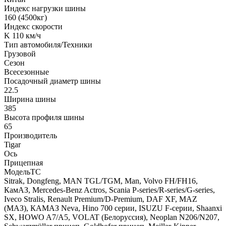
Индекс нагрузки шины
160 (4500кг)
Индекс скорости
K 110 км/ч
Тип автомобиля/Техники
Грузовой
Сезон
Всесезонные
Посадочный диаметр шины
22.5
Ширина шины
385
Высота профиля шины
65
Производитель
Tigar
Ось
Прицепная
МодельТС
Sitrak, Dongfeng, MAN TGL/TGM, Man, Volvo FH/FH16,
КамАЗ, Mercedes-Benz Actros, Scania P-series/R-series/G-series,
Iveco Stralis, Renault Premium/D-Premium, DAF XF, MAZ
(МАЗ), КАМАЗ Neva, Hino 700 серии, ISUZU F-серии, Shaanxi
SX, HOWO A7/A5, VOLAT (Белоруссия), Neoplan N206/N207,