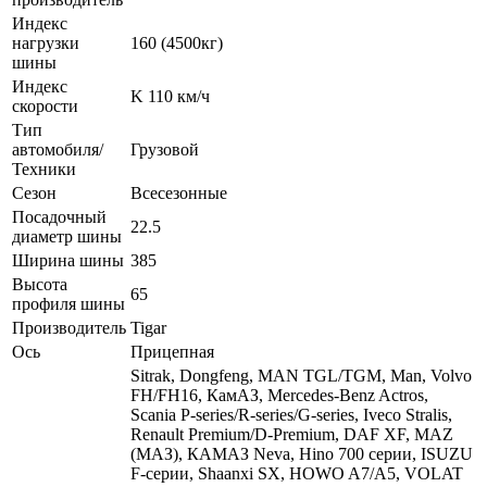
Индекс
нагрузки
160 (4500кг)
шины
Индекс
K 110 км/ч
скорости
Тип
автомобиля/
Грузовой
Техники
Сезон
Всесезонные
Посадочный
22.5
диаметр шины
Ширина шины
385
Высота
65
профиля шины
Производитель
Tigar
Ось
Прицепная
Sitrak, Dongfeng, MAN TGL/TGM, Man, Volvo
FH/FH16, КамАЗ, Mercedes-Benz Actros,
Scania P-series/R-series/G-series, Iveco Stralis,
Renault Premium/D-Premium, DAF XF, MAZ
(МАЗ), КАМАЗ Neva, Hino 700 серии, ISUZU
F-серии, Shaanxi SX, HOWO A7/A5, VOLAT