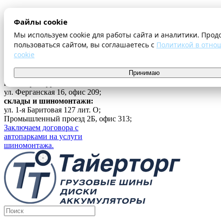
О компании
Файлы cookie
Оплата и доставка
Акции
Мы используем cookie для работы сайта и аналитики. Прод
Шиномонтаж
пользоваться сайтом, вы соглашаетесь с
Политикой в отно
Контакты
cookie
...
Принимаю
Войти
г. Екатеринбург
ул. Ферганская 16, офис 209;
склады и шиномонтажи:
ул. 1-я Баритовая 127 лит. О;
Промышленный проезд 2Б, офис 313;
Заключаем договора с
автопарками на услуги
шиномонтажа.