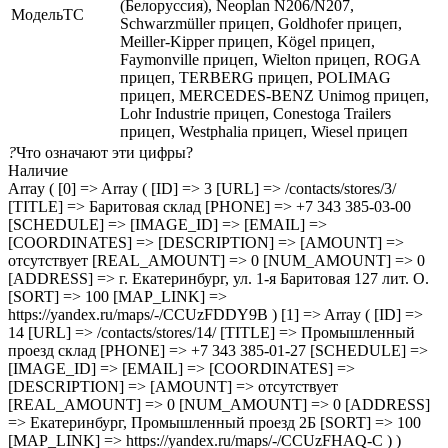
(Белоруссия), Neoplan N206/N207,
МодельТС
Schwarzmüller прицеп, Goldhofer прицеп,
Meiller-Kipper прицеп, Kögel прицеп,
Faymonville прицеп, Wielton прицеп, ROGA
прицеп, TERBERG прицеп, POLIMAG
прицеп, MERCEDES-BENZ Unimog прицеп,
Lohr Industrie прицеп, Conestoga Trailers
прицеп, Westphalia прицеп, Wiesel прицеп
?
Что означают эти цифры?
Наличие
Array ( [0] => Array ( [ID] => 3 [URL] => /contacts/stores/3/
[TITLE] => Баритовая склад [PHONE] => +7 343 385-03-00
[SCHEDULE] => [IMAGE_ID] => [EMAIL] =>
[COORDINATES] => [DESCRIPTION] => [AMOUNT] =>
отсутствует [REAL_AMOUNT] => 0 [NUM_AMOUNT] => 0
[ADDRESS] => г. Екатеринбург, ул. 1-я Баритовая 127 лит. О.
[SORT] => 100 [MAP_LINK] =>
https://yandex.ru/maps/-/CCUzFDDY9B ) [1] => Array ( [ID] =>
14 [URL] => /contacts/stores/14/ [TITLE] => Промышленный
проезд cклад [PHONE] => +7 343 385-01-27 [SCHEDULE] =>
[IMAGE_ID] => [EMAIL] => [COORDINATES] =>
[DESCRIPTION] => [AMOUNT] => отсутствует
[REAL_AMOUNT] => 0 [NUM_AMOUNT] => 0 [ADDRESS]
=> Екатеринбург, Промышленный проезд 2Б [SORT] => 100
[MAP_LINK] => https://yandex.ru/maps/-/CCUzFHAQ-C ) )