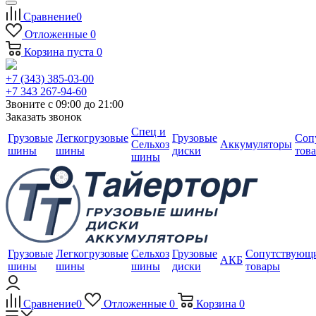
Сравнение
0
Отложенные
0
Корзина
пуста
0
+7 (343) 385-03-00
+7 343 267-94-60
Звоните с 09:00 до 21:00
Заказать звонок
Спец и
Грузовые
Легкогрузовые
Грузовые
Соп
Сельхоз
Аккумуляторы
шины
шины
диски
тов
шины
Грузовые
Легкогрузовые
Сельхоз
Грузовые
Сопутствующ
АКБ
шины
шины
шины
диски
товары
Сравнение
0
Отложенные
0
Корзина
0