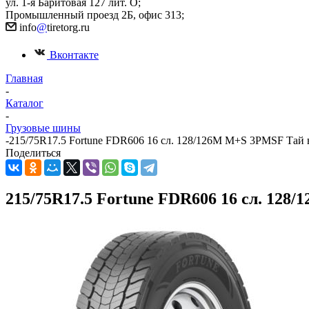
ул. 1-я Баритовая 127 лит. О;
Промышленный проезд 2Б, офис 313;
info
@
tiretorg.ru
Вконтакте
Главная
-
Каталог
-
Грузовые шины
-
215/75R17.5 Fortune FDR606 16 сл. 128/126M M+S 3PMSF Тай в
Поделиться
215/75R17.5 Fortune FDR606 16 сл. 128