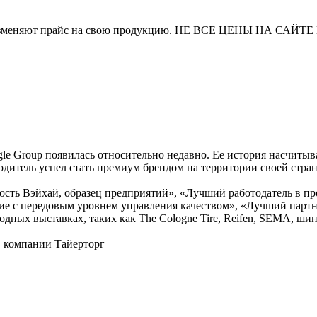
и часто изменяют прайс на свою продукцию. НЕ ВСЕ ЦЕНЫ 
 Group появилась относительно недавно. Ее история насчитывает
одитель успел стать премиум брендом на территории своей стр
тность Вэйхай, образец предприятий», «Лучший работодатель в
 с передовым уровнем управления качеством», «Лучший партнер
одных выставках, таких как The Cologne Tire, Reifen, SEMA, ши
в компании Тайерторг