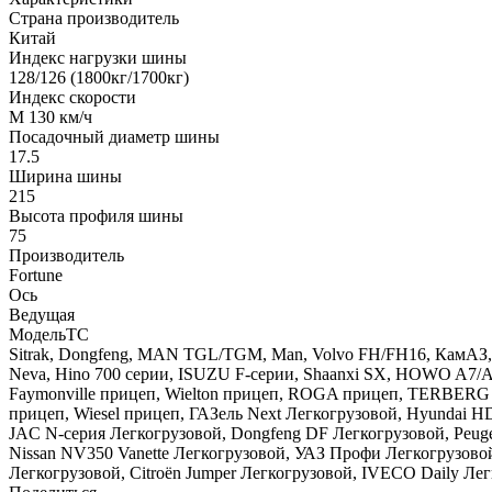
Страна производитель
Китай
Индекс нагрузки шины
128/126 (1800кг/1700кг)
Индекс скорости
M 130 км/ч
Посадочный диаметр шины
17.5
Ширина шины
215
Высота профиля шины
75
Производитель
Fortune
Ось
Ведущая
МодельТС
Sitrak, Dongfeng, MAN TGL/TGM, Man, Volvo FH/FH16, КамАЗ, Me
Neva, Hino 700 серии, ISUZU F-серии, Shaanxi SX, HOWO A7/A5
Faymonville прицеп, Wielton прицеп, ROGA прицеп, TERBERG 
прицеп, Wiesel прицеп, ГАЗель Next Легкогрузовой, Hyundai
JAC N-серия Легкогрузовой, Dongfeng DF Легкогрузовой, Peugeot
Nissan NV350 Vanette Легкогрузовой, УАЗ Профи Легкогрузовой,
Легкогрузовой, Citroën Jumper Легкогрузовой, IVECO Daily Легк