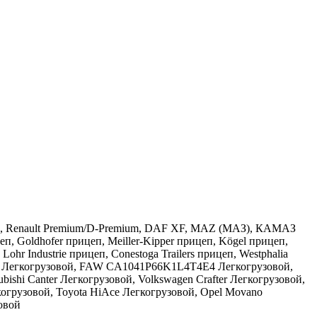
ralis, Renault Premium/D-Premium, DAF XF, MAZ (МАЗ), КАМАЗ
, Goldhofer прицеп, Meiller-Kipper прицеп, Kögel прицеп,
ndustrie прицеп, Conestoga Trailers прицеп, Westphalia
рии Легкогрузовой, FAW CA1041P66K1L4T4E4 Легкогрузовой,
bishi Canter Легкогрузовой, Volkswagen Crafter Легкогрузовой,
когрузовой, Toyota HiAce Легкогрузовой, Opel Movano
зовой