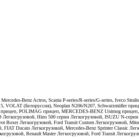
rcedes-Benz Actros, Scania P-series/R-series/G-series, Iveco St
, VOLAT (Белоруссия), Neoplan N206/N207, Schwarzmüller прицеп
прицеп, POLIMAG прицеп, MERCEDES-BENZ Unimog прицеп, Lohr I
 HD Легкогрузовой, Hino 500 серии Легкогрузовой, ISUZU N-се
 Boxer Легкогрузовой, Ford Transit Custom Легкогрузовой, Mitsu
 FIAT Ducato Легкогрузовой, Mercedes-Benz Sprinter Classic Лег
огрузовой, Renault Master Легкогрузовой, Ford Transit Легкогру