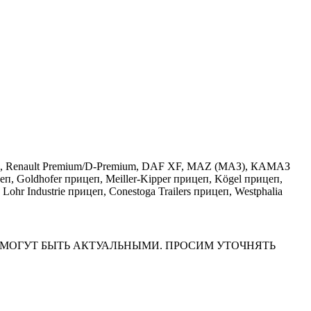
ralis, Renault Premium/D-Premium, DAF XF, MAZ (МАЗ), КАМАЗ
, Goldhofer прицеп, Meiller-Kipper прицеп, Kögel прицеп,
ndustrie прицеп, Conestoga Trailers прицеп, Westphalia
НА САЙТЕ МОГУТ БЫТЬ АКТУАЛЬНЫМИ. ПРОСИМ УТОЧНЯТЬ