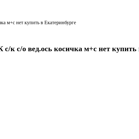
чка м+с нет купить в Екатеринбурге
 с/к с/о вед.ось косичка м+с нет купить