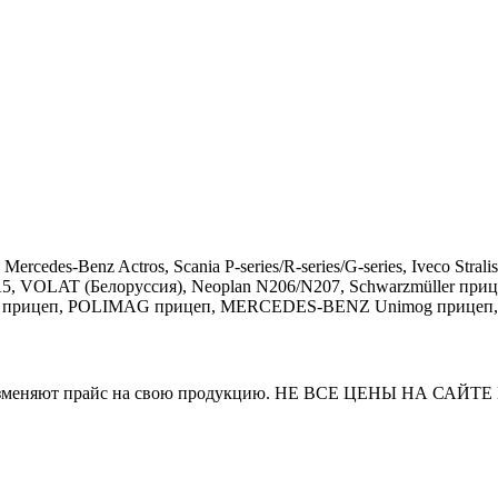
rcedes-Benz Actros, Scania P-series/R-series/G-series, Iveco St
, VOLAT (Белоруссия), Neoplan N206/N207, Schwarzmüller прицеп
прицеп, POLIMAG прицеп, MERCEDES-BENZ Unimog прицеп, Lohr I
и часто изменяют прайс на свою продукцию. НЕ ВСЕ ЦЕНЫ 