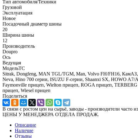
Тип автомобиля/Техники
Грузовой
Эксплуатация
Новое
Посадочный диаметр шины
20
Ширина шины
12
Производитель
Doupro
Ось
Ведущая
МодельТС
Sitrak, Dongfeng, MAN TGL/TGM, Man, Volvo FH/FH16, КамАЗ, Me
Neva, Hino 700 серии, ISUZU F-серии, Shaanxi SX, HOWO A7/A5
Faymonville прицеп, Wielton прицеп, ROGA прицеп, TERBERG 
прицеп, Wiesel прицеп
Поделиться
В связи с ростом цен на сырьё, заводы - производител
ЦЕНЫ У МЕНЕДЖЕРА ОТДЕЛА ПРОДАЖ.
Описание
Наличие
Отзывы