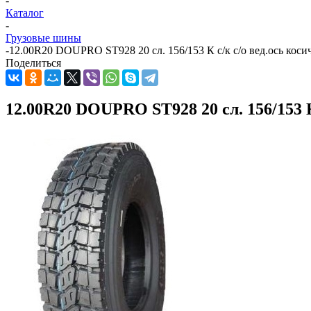
-
Каталог
-
Грузовые шины
-
12.00R20 DOUPRO SТ928 20 сл. 156/153 К с/к с/о вед.ось коси
Поделиться
12.00R20 DOUPRO SТ928 20 сл. 156/153 К