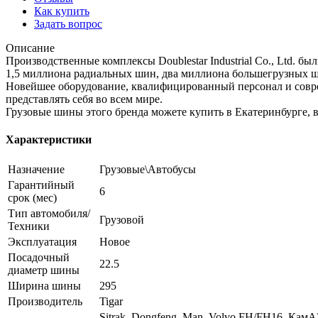
Как купить
Задать вопрос
Описание
Производственные комплексы Doublestar Industrial Co., Ltd. б
1,5 миллиона радиальных шин, два миллиона большегрузных ш
Новейшее оборудование, квалифицированный персонал и совре
представлять себя во всем мире.
Грузовые шины этого бренда можете купить в Екатеринбурге, 
Характеристики
Назначение
Грузовые\Автобусы
Гарантийный
6
срок (мес)
Тип автомобиля/
Грузовой
Техники
Эксплуатация
Новое
Посадочный
22.5
диаметр шины
Ширина шины
295
Производитель
Tigar
Sitrak, Dongfeng, Man, Volvo FH/FH16, КамАЗ