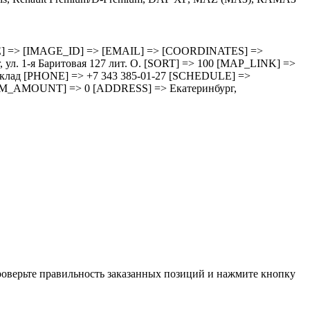
HEDULE] => [IMAGE_ID] => [EMAIL] => [COORDINATES] =>
 1-я Баритовая 127 лит. О. [SORT] => 100 [MAP_LINK] =>
зд cклад [PHONE] => +7 343 385-01-27 [SCHEDULE] =>
M_AMOUNT] => 0 [ADDRESS] => Екатеринбург,
проверьте правильность заказанных позиций и нажмите кнопку