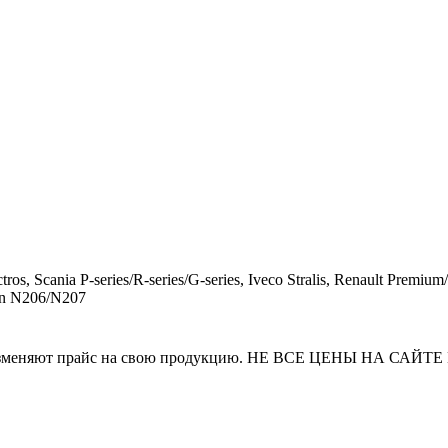
ros, Scania P-series/R-series/G-series, Iveco Stralis, Renault 
an N206/N207
и часто изменяют прайс на свою продукцию. НЕ ВСЕ ЦЕНЫ 