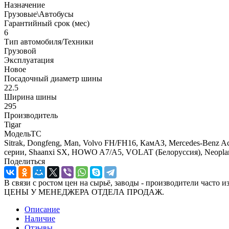
Назначение
Грузовые\Автобусы
Гарантийный срок (мес)
6
Тип автомобиля/Техники
Грузовой
Эксплуатация
Новое
Посадочный диаметр шины
22.5
Ширина шины
295
Производитель
Tigar
МодельТС
Sitrak, Dongfeng, Man, Volvo FH/FH16, КамАЗ, Mercedes-Benz Act
серии, Shaanxi SX, HOWO A7/A5, VOLAT (Белоруссия), Neopl
Поделиться
В связи с ростом цен на сырьё, заводы - производител
ЦЕНЫ У МЕНЕДЖЕРА ОТДЕЛА ПРОДАЖ.
Описание
Наличие
Отзывы