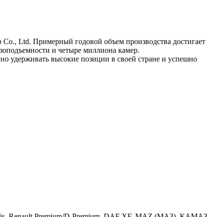
up Co., Ltd. Примерный годовой объем производства достигает
зоподъемности и четыре миллиона камер.
но удерживать высокие позиции в своей стране и успешно
 Stralis, Renault Premium/D-Premium, DAF XF, MAZ (МАЗ), КАМАЗ