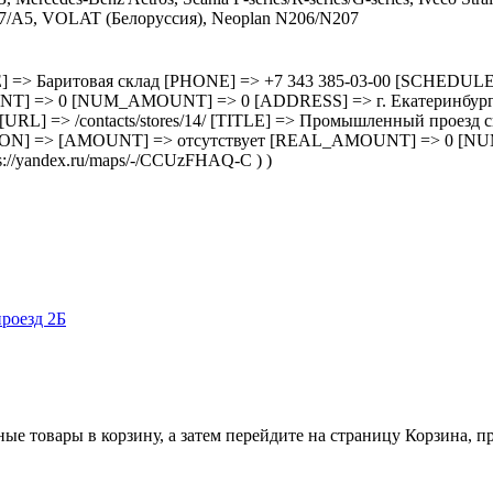
7/A5, VOLAT (Белоруссия), Neoplan N206/N207
3/ [TITLE] => Баритовая склад [PHONE] => +7 343 385-03-00 [SC
=> 0 [NUM_AMOUNT] => 0 [ADDRESS] => г. Екатеринбург, ул.
 14 [URL] => /contacts/stores/14/ [TITLE] => Промышленный прое
ON] => [AMOUNT] => отсутствует [REAL_AMOUNT] => 0 [NU
//yandex.ru/maps/-/CCUzFHAQ-C ) )
роезд 2Б
ные товары в корзину, а затем перейдите на страницу Корзина, 