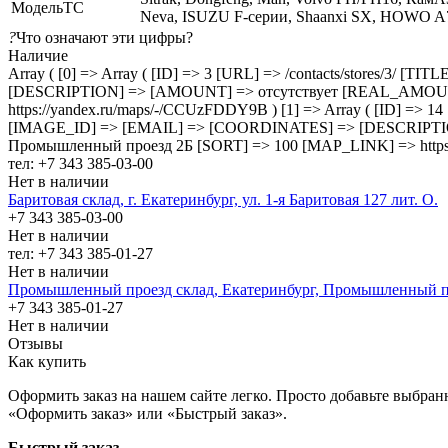
МодельТС
Neva, ISUZU F-серии, Shaanxi SX, HOWO A
?
Что означают эти цифры?
Наличие
Array ( [0] => Array ( [ID] => 3 [URL] => /contacts/stores/
[DESCRIPTION] => [AMOUNT] => отсутствует [REAL_AMOUNT] 
https://yandex.ru/maps/-/CCUzFDDY9B ) [1] => Array ( [ID] =>
[IMAGE_ID] => [EMAIL] => [COORDINATES] => [DESCRIPTI
Промышленный проезд 2Б [SORT] => 100 [MAP_LINK] => https:
тел: +7 343 385-03-00
Нет в наличии
Баритовая склад, г. Екатеринбург, ул. 1-я Баритовая 127 лит. О.
+7 343 385-03-00
Нет в наличии
тел: +7 343 385-01-27
Нет в наличии
Промышленный проезд cклад, Екатеринбург, Промышленный п
+7 343 385-01-27
Нет в наличии
Отзывы
Как купить
Оформить заказ на нашем сайте легко. Просто добавьте выбран
«Оформить заказ» или «Быстрый заказ».
Быстрый заказ