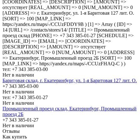
[COORDINATES] => [DESCRIPTION] => [AMOUNT] =>
отсутствует [REAL_AMOUNT] => 0 [NUM_AMOUNT] => 0
[ADDRESS] => г. Екатеринбург, ул. 1-я Баритовая 127 лит. О.
[SORT] => 100 [MAP_LINK] =>
https://yandex.ru/maps/-/CCUzFDDY9B ) [1] => Array ( [ID] =>
14 [URL] => /contacts/stores/14/ [TITLE] => Промышленный
проезд cклад [PHONE] => +7 343 385-01-27 [SCHEDULE] =>
[IMAGE_ID] => [EMAIL] => [COORDINATES] =>
[DESCRIPTION] => [AMOUNT] => отсутствует
[REAL_AMOUNT] => 0 [NUM_AMOUNT] => 0 [ADDRESS]
=> Екатеринбург, Промышленный проезд 2Б [SORT] => 100
[MAP_LINK] => https://yandex.ru/maps/-/CCUzFHAQ-C ) )
тел: +7 343 385-03-00
Нет в наличии
Баритовая склад, г. Екатеринбург, ул. 1-я Баритовая 127 лит. О.
+7 343 385-03-00
Нет в наличии
тел: +7 343 385-01-27
Нет в наличии
Промышленный проезд cклад, Екатеринбург, Промышленный
проезд 2Б
+7 343 385-01-27
Нет в наличии
Отзывы
Как купить