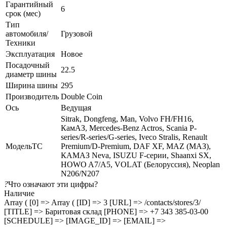
Гарантийный
6
срок (мес)
Тип
автомобиля/
Грузовой
Техники
Эксплуатация
Новое
Посадочный
22.5
диаметр шины
Ширина шины
295
Производитель
Double Coin
Ось
Ведущая
Sitrak, Dongfeng, Man, Volvo FH/FH16,
КамАЗ, Mercedes-Benz Actros, Scania P-
series/R-series/G-series, Iveco Stralis, Renault
МодельТС
Premium/D-Premium, DAF XF, MAZ (МАЗ),
КАМАЗ Neva, ISUZU F-серии, Shaanxi SX,
HOWO A7/A5, VOLAT (Белоруссия), Neoplan
N206/N207
?
Что означают эти цифры?
Наличие
Array ( [0] => Array ( [ID] => 3 [URL] => /contacts/stores/3/
[TITLE] => Баритовая склад [PHONE] => +7 343 385-03-00
[SCHEDULE] => [IMAGE_ID] => [EMAIL] =>