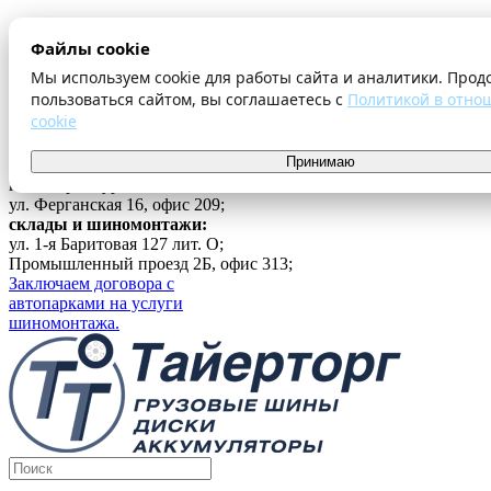
О компании
Файлы cookie
Оплата и доставка
Акции
Мы используем cookie для работы сайта и аналитики. Прод
Шиномонтаж
пользоваться сайтом, вы соглашаетесь с
Политикой в отно
Контакты
cookie
...
Принимаю
Войти
г. Екатеринбург
ул. Ферганская 16, офис 209;
склады и шиномонтажи:
ул. 1-я Баритовая 127 лит. О;
Промышленный проезд 2Б, офис 313;
Заключаем договора с
автопарками на услуги
шиномонтажа.