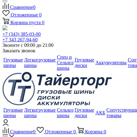
Сравнение
0
Отложенные
0
Корзина
пуста
0
+7 (343) 385-03-00
+7 343 267-94-60
Звоните с 09:00 до 21:00
Заказать звонок
Спец и
Грузовые
Легкогрузовые
Грузовые
Соп
Сельхоз
Аккумуляторы
шины
шины
диски
тов
шины
Грузовые
Легкогрузовые
Сельхоз
Грузовые
Сопутствующ
АКБ
шины
шины
шины
диски
товары
Сравнение
0
Отложенные
0
Корзина
0