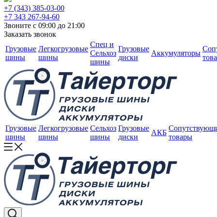
+7 (343) 385-03-00
+7 343 267-94-60
Звоните с 09:00 до 21:00
Заказать звонок
Спец и
Грузовые
Легкогрузовые
Грузовые
Соп
Сельхоз
Аккумуляторы
шины
шины
диски
тов
шины
Грузовые
Легкогрузовые
Сельхоз
Грузовые
Сопутствующ
АКБ
шины
шины
шины
диски
товары