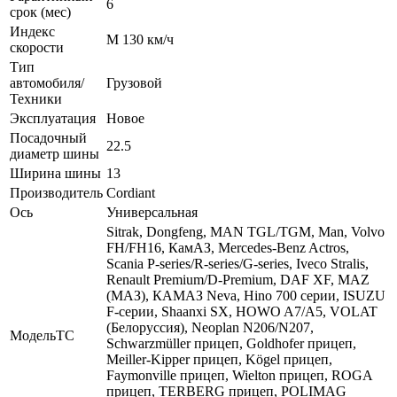
6
срок (мес)
Индекс
M 130 км/ч
скорости
Тип
автомобиля/
Грузовой
Техники
Эксплуатация
Новое
Посадочный
22.5
диаметр шины
Ширина шины
13
Производитель
Cordiant
Ось
Универсальная
Sitrak, Dongfeng, MAN TGL/TGM, Man, Volvo
FH/FH16, КамАЗ, Mercedes-Benz Actros,
Scania P-series/R-series/G-series, Iveco Stralis,
Renault Premium/D-Premium, DAF XF, MAZ
(МАЗ), КАМАЗ Neva, Hino 700 серии, ISUZU
F-серии, Shaanxi SX, HOWO A7/A5, VOLAT
(Белоруссия), Neoplan N206/N207,
МодельТС
Schwarzmüller прицеп, Goldhofer прицеп,
Meiller-Kipper прицеп, Kögel прицеп,
Faymonville прицеп, Wielton прицеп, ROGA
прицеп, TERBERG прицеп, POLIMAG