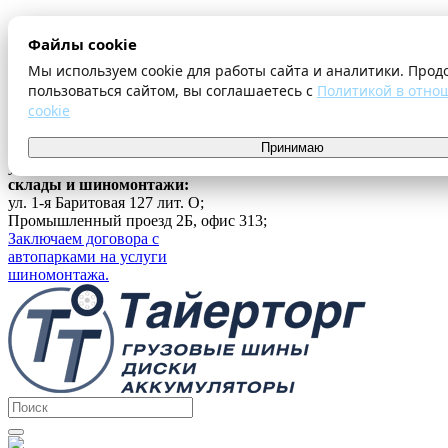
О компании
Файлы cookie
Оплата и доставка
Акции
Мы используем cookie для работы сайта и аналитики. Прод
Шиномонтаж
пользоваться сайтом, вы соглашаетесь с
Политикой в отно
Контакты
cookie
...
г. Екатеринбург
Принимаю
ул. Ферганская 16, офис 209;
склады и шиномонтажи:
ул. 1-я Баритовая 127 лит. О;
Промышленный проезд 2Б, офис 313;
Заключаем договора с
автопарками на услуги
шиномонтажа.