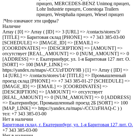
прицеп, MERCEDES-BENZ Unimog прицеп,
Lohr Industrie прицеп, Conestoga Trailers
прицеп, Westphalia прицеп, Wiesel прицеп
?
Что означают эти цифры?
Наличие
Array ( [0] => Array ( [ID] => 3 [URL] => /contacts/stores/3/
[TITLE] => Баритовая склад [PHONE] => +7 343 385-03-00
[SCHEDULE] => [IMAGE_ID] => [EMAIL] =>
[COORDINATES] => [DESCRIPTION] => [AMOUNT] =>
отсутствует [REAL_AMOUNT] => 0 [NUM_AMOUNT] => 0
[ADDRESS] => г. Екатеринбург, ул. 1-я Баритовая 127 лит. О.
[SORT] => 100 [MAP_LINK] =>
https://yandex.ru/maps/-/CCUzFDDY9B ) [1] => Array ( [ID] =>
14 [URL] => /contacts/stores/14/ [TITLE] => Промышленный
проезд cклад [PHONE] => +7 343 385-01-27 [SCHEDULE] =>
[IMAGE_ID] => [EMAIL] => [COORDINATES] =>
[DESCRIPTION] => [AMOUNT] => отсутствует
[REAL_AMOUNT] => 0 [NUM_AMOUNT] => 0 [ADDRESS]
=> Екатеринбург, Промышленный проезд 2Б [SORT] => 100
[MAP_LINK] => https://yandex.ru/maps/-/CCUzFHAQ-C ) )
тел: +7 343 385-03-00
Нет в наличии
Баритовая склад, г. Екатеринбург, ул. 1-я Баритовая 127 лит. О.
+7 343 385-03-00
Нет в наличии