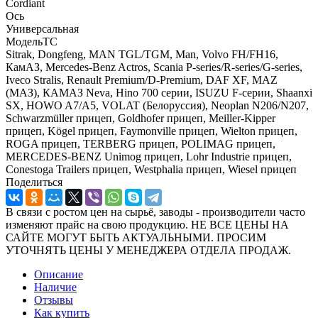
Cordiant
Ось
Универсальная
МодельТС
Sitrak, Dongfeng, MAN TGL/TGM, Man, Volvo FH/FH16,
КамАЗ, Mercedes-Benz Actros, Scania P-series/R-series/G-series,
Iveco Stralis, Renault Premium/D-Premium, DAF XF, MAZ
(МАЗ), КАМАЗ Neva, Hino 700 серии, ISUZU F-серии, Shaanxi
SX, HOWO A7/A5, VOLAT (Белоруссия), Neoplan N206/N207,
Schwarzmüller прицеп, Goldhofer прицеп, Meiller-Kipper
прицеп, Kögel прицеп, Faymonville прицеп, Wielton прицеп,
ROGA прицеп, TERBERG прицеп, POLIMAG прицеп,
MERCEDES-BENZ Unimog прицеп, Lohr Industrie прицеп,
Conestoga Trailers прицеп, Westphalia прицеп, Wiesel прицеп
Поделиться
В связи с ростом цен на сырьё, заводы - производители часто
изменяют прайс на свою продукцию. НЕ ВСЕ ЦЕНЫ НА
САЙТЕ МОГУТ БЫТЬ АКТУАЛЬНЫМИ. ПРОСИМ
УТОЧНЯТЬ ЦЕНЫ У МЕНЕДЖЕРА ОТДЕЛА ПРОДАЖ.
Описание
Наличие
Отзывы
Как купить