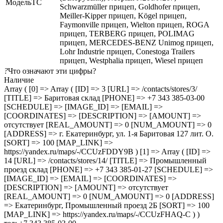
МодельТС
Schwarzmüller прицеп, Goldhofer прицеп,
Meiller-Kipper прицеп, Kögel прицеп,
Faymonville прицеп, Wielton прицеп, ROGA
прицеп, TERBERG прицеп, POLIMAG
прицеп, MERCEDES-BENZ Unimog прицеп,
Lohr Industrie прицеп, Conestoga Trailers
прицеп, Westphalia прицеп, Wiesel прицеп
?
Что означают эти цифры?
Наличие
Array ( [0] => Array ( [ID] => 3 [URL] => /contacts/stores/3/
[TITLE] => Баритовая склад [PHONE] => +7 343 385-03-00
[SCHEDULE] => [IMAGE_ID] => [EMAIL] =>
[COORDINATES] => [DESCRIPTION] => [AMOUNT] =>
отсутствует [REAL_AMOUNT] => 0 [NUM_AMOUNT] => 0
[ADDRESS] => г. Екатеринбург, ул. 1-я Баритовая 127 лит. О.
[SORT] => 100 [MAP_LINK] =>
https://yandex.ru/maps/-/CCUzFDDY9B ) [1] => Array ( [ID] =>
14 [URL] => /contacts/stores/14/ [TITLE] => Промышленный
проезд cклад [PHONE] => +7 343 385-01-27 [SCHEDULE] =>
[IMAGE_ID] => [EMAIL] => [COORDINATES] =>
[DESCRIPTION] => [AMOUNT] => отсутствует
[REAL_AMOUNT] => 0 [NUM_AMOUNT] => 0 [ADDRESS]
=> Екатеринбург, Промышленный проезд 2Б [SORT] => 100
[MAP_LINK] => https://yandex.ru/maps/-/CCUzFHAQ-C ) )