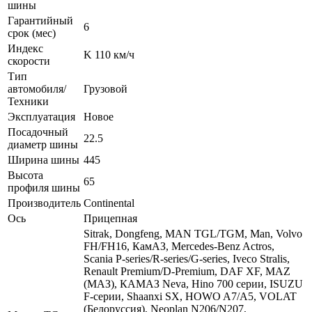
шины
Гарантийный
6
срок (мес)
Индекс
K 110 км/ч
скорости
Тип
автомобиля/
Грузовой
Техники
Эксплуатация
Новое
Посадочный
22.5
диаметр шины
Ширина шины
445
Высота
65
профиля шины
Производитель
Continental
Ось
Прицепная
Sitrak, Dongfeng, MAN TGL/TGM, Man, Volvo
FH/FH16, КамАЗ, Mercedes-Benz Actros,
Scania P-series/R-series/G-series, Iveco Stralis,
Renault Premium/D-Premium, DAF XF, MAZ
(МАЗ), КАМАЗ Neva, Hino 700 серии, ISUZU
F-серии, Shaanxi SX, HOWO A7/A5, VOLAT
(Белоруссия), Neoplan N206/N207,