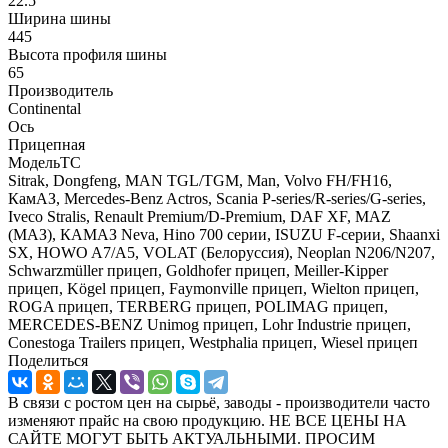
22.5
Ширина шины
445
Высота профиля шины
65
Производитель
Continental
Ось
Прицепная
МодельТС
Sitrak, Dongfeng, MAN TGL/TGM, Man, Volvo FH/FH16,
КамАЗ, Mercedes-Benz Actros, Scania P-series/R-series/G-series,
Iveco Stralis, Renault Premium/D-Premium, DAF XF, MAZ
(МАЗ), КАМАЗ Neva, Hino 700 серии, ISUZU F-серии, Shaanxi
SX, HOWO A7/A5, VOLAT (Белоруссия), Neoplan N206/N207,
Schwarzmüller прицеп, Goldhofer прицеп, Meiller-Kipper
прицеп, Kögel прицеп, Faymonville прицеп, Wielton прицеп,
ROGA прицеп, TERBERG прицеп, POLIMAG прицеп,
MERCEDES-BENZ Unimog прицеп, Lohr Industrie прицеп,
Conestoga Trailers прицеп, Westphalia прицеп, Wiesel прицеп
Поделиться
В связи с ростом цен на сырьё, заводы - производители часто
изменяют прайс на свою продукцию. НЕ ВСЕ ЦЕНЫ НА
САЙТЕ МОГУТ БЫТЬ АКТУАЛЬНЫМИ. ПРОСИМ