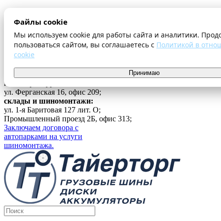
О компании
Файлы cookie
Оплата и доставка
Акции
Мы используем cookie для работы сайта и аналитики. Прод
Шиномонтаж
пользоваться сайтом, вы соглашаетесь с
Политикой в отно
Контакты
cookie
...
Принимаю
Войти
г. Екатеринбург
ул. Ферганская 16, офис 209;
склады и шиномонтажи:
ул. 1-я Баритовая 127 лит. О;
Промышленный проезд 2Б, офис 313;
Заключаем договора с
автопарками на услуги
шиномонтажа.