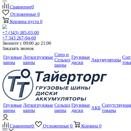
Сравнение
0
Отложенные
0
Корзина
пуста
0
+7 (343) 385-03-00
+7 343 267-94-60
Звоните с 09:00 до 21:00
Заказать звонок
Спец и
Грузовые
Легкогрузовые
Грузовые
Соп
Сельхоз
Аккумуляторы
шины
шины
диски
тов
шины
Грузовые
Легкогрузовые
Сельхоз
Грузовые
Сопутствующ
АКБ
шины
шины
шины
диски
товары
Сравнение
0
Отложенные
0
Корзина
0