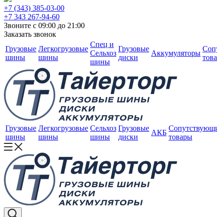
+7 (343) 385-03-00
+7 343 267-94-60
Звоните с 09:00 до 21:00
Заказать звонок
Спец и
Грузовые
Легкогрузовые
Грузовые
Соп
Сельхоз
Аккумуляторы
шины
шины
диски
тов
шины
Грузовые
Легкогрузовые
Сельхоз
Грузовые
Сопутствующ
АКБ
шины
шины
шины
диски
товары