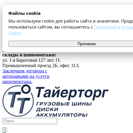
О компании
Файлы cookie
Оплата и доставка
Акции
Мы используем cookie для работы сайта и аналитики. Прод
Шиномонтаж
пользоваться сайтом, вы соглашаетесь с
Политикой в отно
Контакты
cookie
...
г. Екатеринбург
Принимаю
ул. Ферганская 16, офис 209;
склады и шиномонтажи:
ул. 1-я Баритовая 127 лит. О;
Промышленный проезд 2Б, офис 313;
Заключаем договора с
автопарками на услуги
шиномонтажа.