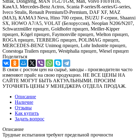
Sitrak, Dongfeng, MAN TGL/TGM, Man, Volvo FH/FH16,
КамАЗ, Mercedes-Benz Actros, Scania P-series/R-series/G-series,
Iveco Stralis, Renault Premium/D-Premium, DAF XF, MAZ
(МАЗ), КАМАЗ Neva, Hino 700 серии, ISUZU F-серии, Shaanxi
SX, HOWO A7/A5, VOLAT (Белоруссия), Neoplan N206/N207,
Schwarzmüller прицеп, Goldhofer прицеп, Meiller-Kipper
прицеп, Kögel прицеп, Faymonville прицеп, Wielton прицеп,
ROGA прицеп, TERBERG прицеп, POLIMAG прицеп,
MERCEDES-BENZ Unimog прицеп, Lohr Industrie прицеп,
Conestoga Trailers прицеп, Westphalia прицеп, Wiesel прицеп
Поделиться
В связи с ростом цен на сырьё, заводы - производители часто
изменяют прайс на свою продукцию. НЕ ВСЕ ЦЕНЫ НА
САЙТЕ МОГУТ БЫТЬ АКТУАЛЬНЫМИ. ПРОСИМ
УТОЧНЯТЬ ЦЕНЫ У МЕНЕДЖЕРА ОТДЕЛА ПРОДАЖ.
Описание
Наличие
Отзывы
Как купить
Задать вопрос
Описание
Трудные испытания требуют предельной прочности