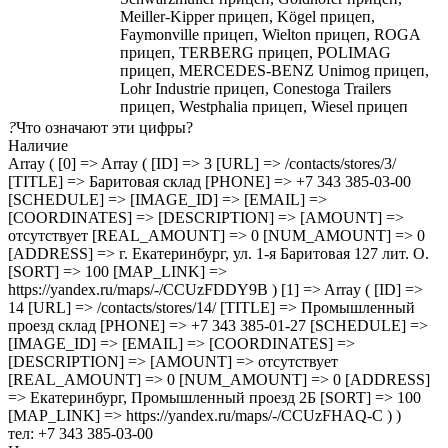
Meiller-Kipper прицеп, Kögel прицеп,
Faymonville прицеп, Wielton прицеп, ROGA
прицеп, TERBERG прицеп, POLIMAG
прицеп, MERCEDES-BENZ Unimog прицеп,
Lohr Industrie прицеп, Conestoga Trailers
прицеп, Westphalia прицеп, Wiesel прицеп
?
Что означают эти цифры?
Наличие
Array ( [0] => Array ( [ID] => 3 [URL] => /contacts/stores/3/
[TITLE] => Баритовая склад [PHONE] => +7 343 385-03-00
[SCHEDULE] => [IMAGE_ID] => [EMAIL] =>
[COORDINATES] => [DESCRIPTION] => [AMOUNT] =>
отсутствует [REAL_AMOUNT] => 0 [NUM_AMOUNT] => 0
[ADDRESS] => г. Екатеринбург, ул. 1-я Баритовая 127 лит. О.
[SORT] => 100 [MAP_LINK] =>
https://yandex.ru/maps/-/CCUzFDDY9B ) [1] => Array ( [ID] =>
14 [URL] => /contacts/stores/14/ [TITLE] => Промышленный
проезд cклад [PHONE] => +7 343 385-01-27 [SCHEDULE] =>
[IMAGE_ID] => [EMAIL] => [COORDINATES] =>
[DESCRIPTION] => [AMOUNT] => отсутствует
[REAL_AMOUNT] => 0 [NUM_AMOUNT] => 0 [ADDRESS]
=> Екатеринбург, Промышленный проезд 2Б [SORT] => 100
[MAP_LINK] => https://yandex.ru/maps/-/CCUzFHAQ-C ) )
тел: +7 343 385-03-00