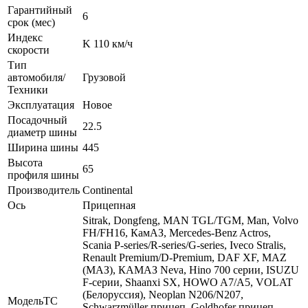
Гарантийный
6
срок (мес)
Индекс
K 110 км/ч
скорости
Тип
автомобиля/
Грузовой
Техники
Эксплуатация
Новое
Посадочный
22.5
диаметр шины
Ширина шины
445
Высота
65
профиля шины
Производитель
Continental
Ось
Прицепная
Sitrak, Dongfeng, MAN TGL/TGM, Man, Volvo
FH/FH16, КамАЗ, Mercedes-Benz Actros,
Scania P-series/R-series/G-series, Iveco Stralis,
Renault Premium/D-Premium, DAF XF, MAZ
(МАЗ), КАМАЗ Neva, Hino 700 серии, ISUZU
F-серии, Shaanxi SX, HOWO A7/A5, VOLAT
(Белоруссия), Neoplan N206/N207,
МодельТС
Schwarzmüller прицеп, Goldhofer прицеп,