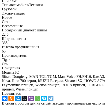
L 120 км/ч
Тип автомобиля/Техники
Грузовой
Эксплуатация
Новое
Сезон
Всесезонные
Посадочный диаметр шины
22.5
Ширина шины
385
Высота профиля шины
65
Производитель
Tigar
Ось
Прицепная
МодельТС
Sitrak, Dongfeng, MAN TGL/TGM, Man, Volvo FH/FH16, КамАЗ, Me
Neva, Hino 700 серии, ISUZU F-серии, Shaanxi SX, HOWO A7/A5
Faymonville прицеп, Wielton прицеп, ROGA прицеп, TERBERG 
прицеп, Wiesel прицеп
Поделиться
В связи с ростом цен на сырьё, заводы - производител