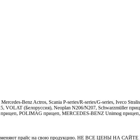
rcedes-Benz Actros, Scania P-series/R-series/G-series, Iveco St
, VOLAT (Белоруссия), Neoplan N206/N207, Schwarzmüller прицеп
прицеп, POLIMAG прицеп, MERCEDES-BENZ Unimog прицеп, Lohr I
и часто изменяют прайс на свою продукцию. НЕ ВСЕ ЦЕНЫ 