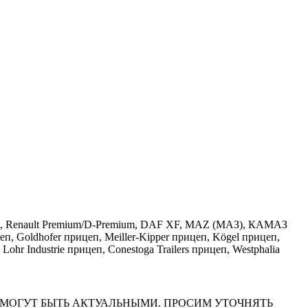
ralis, Renault Premium/D-Premium, DAF XF, MAZ (МАЗ), КАМАЗ
, Goldhofer прицеп, Meiller-Kipper прицеп, Kögel прицеп,
ndustrie прицеп, Conestoga Trailers прицеп, Westphalia
НА САЙТЕ МОГУТ БЫТЬ АКТУАЛЬНЫМИ. ПРОСИМ УТОЧНЯТЬ