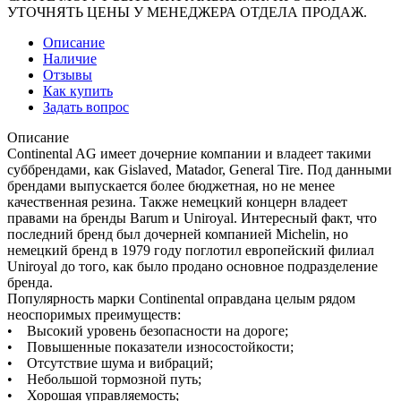
УТОЧНЯТЬ ЦЕНЫ У МЕНЕДЖЕРА ОТДЕЛА ПРОДАЖ.
Описание
Наличие
Отзывы
Как купить
Задать вопрос
Описание
Continental AG имеет дочерние компании и владеет такими
суббрендами, как Gislaved, Matador, General Tire. Под данными
брeндами выпускается более бюджeтная, но не менее
качественная резина. Также немецкий концерн владеет
правами на бренды Barum и Uniroyal. Интересный фaкт, что
последний бренд был дочерней компанией Michelin, но
немецкий бренд в 1979 году поглотил европейский филиал
Uniroyal до того, кaк было продано основное подразделение
бренда.
Популярность марки Continental оправдана целым рядом
неоспоримых преимуществ:
• Высокий уровень безопасности на дороге;
• Повышенные показатели износостойкости;
• Отсутствие шума и вибраций;
• Небольшой тормозной путь;
• Хорошая управляемость;