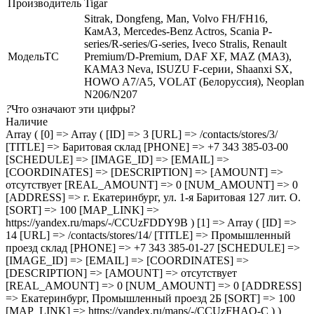
Производитель
Tigar
Sitrak, Dongfeng, Man, Volvo FH/FH16,
КамАЗ, Mercedes-Benz Actros, Scania P-
series/R-series/G-series, Iveco Stralis, Renault
МодельТС
Premium/D-Premium, DAF XF, MAZ (МАЗ),
КАМАЗ Neva, ISUZU F-серии, Shaanxi SX,
HOWO A7/A5, VOLAT (Белоруссия), Neoplan
N206/N207
?
Что означают эти цифры?
Наличие
Array ( [0] => Array ( [ID] => 3 [URL] => /contacts/stores/3/
[TITLE] => Баритовая склад [PHONE] => +7 343 385-03-00
[SCHEDULE] => [IMAGE_ID] => [EMAIL] =>
[COORDINATES] => [DESCRIPTION] => [AMOUNT] =>
отсутствует [REAL_AMOUNT] => 0 [NUM_AMOUNT] => 0
[ADDRESS] => г. Екатеринбург, ул. 1-я Баритовая 127 лит. О.
[SORT] => 100 [MAP_LINK] =>
https://yandex.ru/maps/-/CCUzFDDY9B ) [1] => Array ( [ID] =>
14 [URL] => /contacts/stores/14/ [TITLE] => Промышленный
проезд cклад [PHONE] => +7 343 385-01-27 [SCHEDULE] =>
[IMAGE_ID] => [EMAIL] => [COORDINATES] =>
[DESCRIPTION] => [AMOUNT] => отсутствует
[REAL_AMOUNT] => 0 [NUM_AMOUNT] => 0 [ADDRESS]
=> Екатеринбург, Промышленный проезд 2Б [SORT] => 100
[MAP_LINK] => https://yandex.ru/maps/-/CCUzFHAQ-C ) )