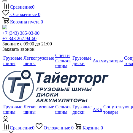
Сравнение
0
Отложенные
0
Корзина
пуста
0
+7 (343) 385-03-00
+7 343 267-94-60
Звоните с 09:00 до 21:00
Заказать звонок
Спец и
Грузовые
Легкогрузовые
Грузовые
Соп
Сельхоз
Аккумуляторы
шины
шины
диски
тов
шины
Грузовые
Легкогрузовые
Сельхоз
Грузовые
Сопутствующ
АКБ
шины
шины
шины
диски
товары
Сравнение
0
Отложенные
0
Корзина
0