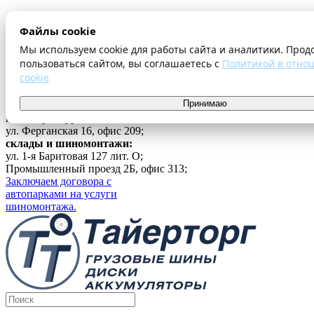
О компании
Файлы cookie
Оплата и доставка
Акции
Мы используем cookie для работы сайта и аналитики. Прод
Шиномонтаж
пользоваться сайтом, вы соглашаетесь с
Политикой в отно
Контакты
cookie
...
Принимаю
Войти
г. Екатеринбург
ул. Ферганская 16, офис 209;
склады и шиномонтажи:
ул. 1-я Баритовая 127 лит. О;
Промышленный проезд 2Б, офис 313;
Заключаем договора с
автопарками на услуги
шиномонтажа.