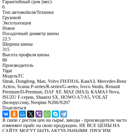
Гарантийный срок (мес)
6
Тип автомобиля/Техники
Грузовой
Эксплуатация
Новое
Посадочный диаметр шины
22.5
Ширина шины
315
Высота профиля шины
80
Производитель
Tigar
МодельТС
Sitrak, Dongfeng, Man, Volvo FH/FH16, КамАЗ, Mercedes-Benz
Actros, Scania P-series/R-series/G-series, Iveco Stralis, Renault
Premium/D-Premium, DAF XF, MAZ (МАЗ), КАМАЗ Neva,
ISUZU F-серии, Shaanxi SX, HOWO A7/A5, VOLAT
(Белоруссия), Neoplan N206/N207
Поделиться
В связи с ростом цен на сырьё, заводы - производители часто
изменяют прайс на свою продукцию. НЕ ВСЕ ЦЕНЫ НА
САЙТЕ МОГУТ БЫТЬ АКТУАЛЬНЫМИ. ПРОСИМ