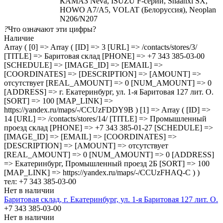
КАМАЗ Neva, ISUZU F-серии, Shaanxi SX,
HOWO A7/A5, VOLAT (Белоруссия), Neoplan
N206/N207
?
Что означают эти цифры?
Наличие
Array ( [0] => Array ( [ID] => 3 [URL] => /contacts/stores/3/
[TITLE] => Баритовая склад [PHONE] => +7 343 385-03-00
[SCHEDULE] => [IMAGE_ID] => [EMAIL] =>
[COORDINATES] => [DESCRIPTION] => [AMOUNT] =>
отсутствует [REAL_AMOUNT] => 0 [NUM_AMOUNT] => 0
[ADDRESS] => г. Екатеринбург, ул. 1-я Баритовая 127 лит. О.
[SORT] => 100 [MAP_LINK] =>
https://yandex.ru/maps/-/CCUzFDDY9B ) [1] => Array ( [ID] =>
14 [URL] => /contacts/stores/14/ [TITLE] => Промышленный
проезд cклад [PHONE] => +7 343 385-01-27 [SCHEDULE] =>
[IMAGE_ID] => [EMAIL] => [COORDINATES] =>
[DESCRIPTION] => [AMOUNT] => отсутствует
[REAL_AMOUNT] => 0 [NUM_AMOUNT] => 0 [ADDRESS]
=> Екатеринбург, Промышленный проезд 2Б [SORT] => 100
[MAP_LINK] => https://yandex.ru/maps/-/CCUzFHAQ-C ) )
тел: +7 343 385-03-00
Нет в наличии
Баритовая склад, г. Екатеринбург, ул. 1-я Баритовая 127 лит. О.
+7 343 385-03-00
Нет в наличии