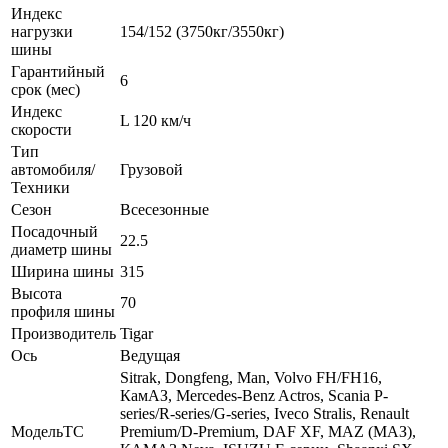
Индекс
нагрузки
154/152 (3750кг/3550кг)
шины
Гарантийный
6
срок (мес)
Индекс
L 120 км/ч
скорости
Тип
автомобиля/
Грузовой
Техники
Сезон
Всесезонные
Посадочный
22.5
диаметр шины
Ширина шины
315
Высота
70
профиля шины
Производитель
Tigar
Ось
Ведущая
Sitrak, Dongfeng, Man, Volvo FH/FH16,
КамАЗ, Mercedes-Benz Actros, Scania P-
series/R-series/G-series, Iveco Stralis, Renault
МодельТС
Premium/D-Premium, DAF XF, MAZ (МАЗ),