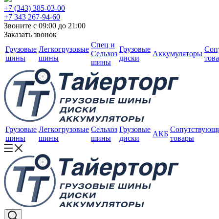
+7 (343) 385-03-00
+7 343 267-94-60
Звоните с 09:00 до 21:00
Заказать звонок
Спец и
Грузовые
Легкогрузовые
Грузовые
Соп
Сельхоз
Аккумуляторы
шины
шины
диски
тов
шины
Грузовые
Легкогрузовые
Сельхоз
Грузовые
Сопутствующ
АКБ
шины
шины
шины
диски
товары