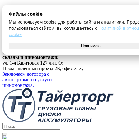
О компании
Файлы cookie
Оплата и доставка
Акции
Мы используем cookie для работы сайта и аналитики. Прод
Шиномонтаж
пользоваться сайтом, вы соглашаетесь с
Политикой в отно
Контакты
cookie
...
г. Екатеринбург
Принимаю
ул. Ферганская 16, офис 209;
склады и шиномонтажи:
ул. 1-я Баритовая 127 лит. О;
Промышленный проезд 2Б, офис 313;
Заключаем договора с
автопарками на услуги
шиномонтажа.