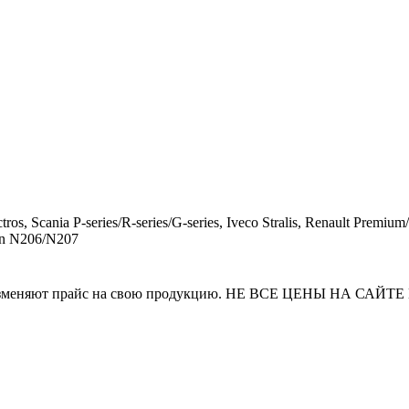
ros, Scania P-series/R-series/G-series, Iveco Stralis, Renault 
an N206/N207
и часто изменяют прайс на свою продукцию. НЕ ВСЕ ЦЕНЫ 