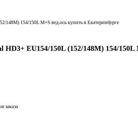
152/148M) 154/150L M+S вед.ось купить в Екатеринбурге
nal HD3+ EU154/150L (152/148M) 154/150L
я заказа