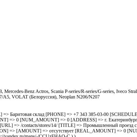
, Mercedes-Benz Actros, Scania P-series/R-series/G-series, Iveco
7/A5, VOLAT (Белоруссия), Neoplan N206/N207
3/ [TITLE] => Баритовая склад [PHONE] => +7 343 385-03-00 [SC
=> 0 [NUM_AMOUNT] => 0 [ADDRESS] => г. Екатеринбург, ул.
 14 [URL] => /contacts/stores/14/ [TITLE] => Промышленный прое
ON] => [AMOUNT] => отсутствует [REAL_AMOUNT] => 0 [NU
//yandex.ru/maps/-/CCUzFHAQ-C ) )