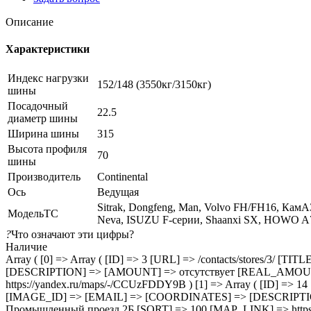
Описание
Характеристики
Индекс нагрузки
152/148 (3550кг/3150кг)
шины
Посадочный
22.5
диаметр шины
Ширина шины
315
Высота профиля
70
шины
Производитель
Continental
Ось
Ведущая
Sitrak, Dongfeng, Man, Volvo FH/FH16, КамАЗ
МодельТС
Neva, ISUZU F-серии, Shaanxi SX, HOWO A
?
Что означают эти цифры?
Наличие
Array ( [0] => Array ( [ID] => 3 [URL] => /contacts/stores/
[DESCRIPTION] => [AMOUNT] => отсутствует [REAL_AMOUNT] 
https://yandex.ru/maps/-/CCUzFDDY9B ) [1] => Array ( [ID] =>
[IMAGE_ID] => [EMAIL] => [COORDINATES] => [DESCRIPTI
Промышленный проезд 2Б [SORT] => 100 [MAP_LINK] => https: