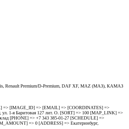
 Stralis, Renault Premium/D-Premium, DAF XF, MAZ (МАЗ), КАМАЗ
HEDULE] => [IMAGE_ID] => [EMAIL] => [COORDINATES] =>
 1-я Баритовая 127 лит. О. [SORT] => 100 [MAP_LINK] =>
зд cклад [PHONE] => +7 343 385-01-27 [SCHEDULE] =>
M_AMOUNT] => 0 [ADDRESS] => Екатеринбург,