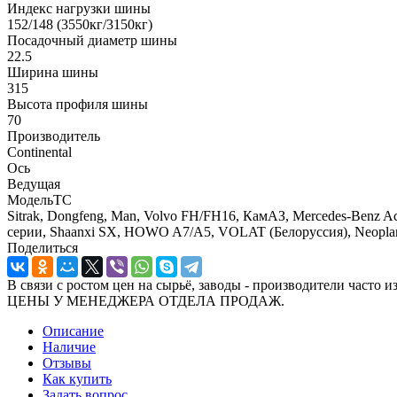
Индекс нагрузки шины
152/148 (3550кг/3150кг)
Посадочный диаметр шины
22.5
Ширина шины
315
Высота профиля шины
70
Производитель
Continental
Ось
Ведущая
МодельТС
Sitrak, Dongfeng, Man, Volvo FH/FH16, КамАЗ, Mercedes-Benz Act
серии, Shaanxi SX, HOWO A7/A5, VOLAT (Белоруссия), Neopl
Поделиться
В связи с ростом цен на сырьё, заводы - производител
ЦЕНЫ У МЕНЕДЖЕРА ОТДЕЛА ПРОДАЖ.
Описание
Наличие
Отзывы
Как купить
Задать вопрос