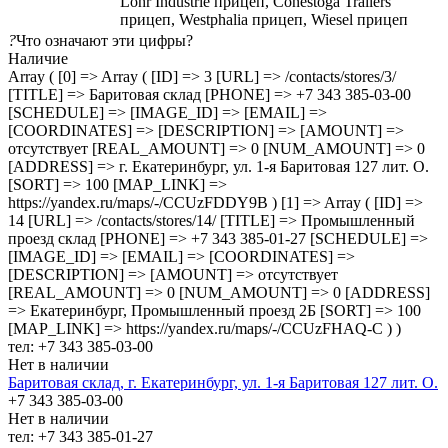
Lohr Industrie прицеп, Conestoga Trailers
прицеп, Westphalia прицеп, Wiesel прицеп
?
Что означают эти цифры?
Наличие
Array ( [0] => Array ( [ID] => 3 [URL] => /contacts/stores/3/
[TITLE] => Баритовая склад [PHONE] => +7 343 385-03-00
[SCHEDULE] => [IMAGE_ID] => [EMAIL] =>
[COORDINATES] => [DESCRIPTION] => [AMOUNT] =>
отсутствует [REAL_AMOUNT] => 0 [NUM_AMOUNT] => 0
[ADDRESS] => г. Екатеринбург, ул. 1-я Баритовая 127 лит. О.
[SORT] => 100 [MAP_LINK] =>
https://yandex.ru/maps/-/CCUzFDDY9B ) [1] => Array ( [ID] =>
14 [URL] => /contacts/stores/14/ [TITLE] => Промышленный
проезд cклад [PHONE] => +7 343 385-01-27 [SCHEDULE] =>
[IMAGE_ID] => [EMAIL] => [COORDINATES] =>
[DESCRIPTION] => [AMOUNT] => отсутствует
[REAL_AMOUNT] => 0 [NUM_AMOUNT] => 0 [ADDRESS]
=> Екатеринбург, Промышленный проезд 2Б [SORT] => 100
[MAP_LINK] => https://yandex.ru/maps/-/CCUzFHAQ-C ) )
тел: +7 343 385-03-00
Нет в наличии
Баритовая склад, г. Екатеринбург, ул. 1-я Баритовая 127 лит. О.
+7 343 385-03-00
Нет в наличии
тел: +7 343 385-01-27