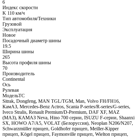
6
Индекс скорости
K 110 км/ч
Тип автомобиля/Техники
Грузовой
Эксплуатация
Новое
Посадочный диаметр шины
19.5
Ширина шины
265
Высота профиля шины
70
Производитель
Continental
Ось
Рулевая
МодельТС
Sitrak, Dongfeng, MAN TGL/TGM, Man, Volvo FH/FH16,
КамАЗ, Mercedes-Benz Actros, Scania P-series/R-series/G-series,
Iveco Stralis, Renault Premium/D-Premium, DAF XF, MAZ
(МАЗ), КАМАЗ Neva, Hino 700 серии, ISUZU F-серии, Shaanxi
SX, HOWO A7/A5, VOLAT (Белоруссия), Neoplan N206/N207,
Schwarzmüller прицеп, Goldhofer прицеп, Meiller-Kipper
прицеп, Kögel прицеп, Faymonville прицеп, Wielton прицеп,