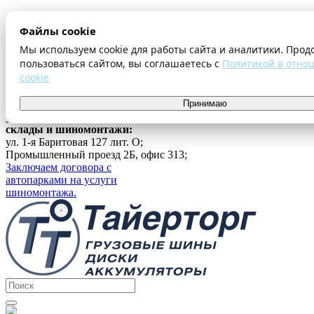
О компании
Файлы cookie
Оплата и доставка
Акции
Мы используем cookie для работы сайта и аналитики. Прод
Шиномонтаж
пользоваться сайтом, вы соглашаетесь с
Политикой в отно
Контакты
cookie
...
г. Екатеринбург
Принимаю
ул. Ферганская 16, офис 209;
склады и шиномонтажи:
ул. 1-я Баритовая 127 лит. О;
Промышленный проезд 2Б, офис 313;
Заключаем договора с
автопарками на услуги
шиномонтажа.