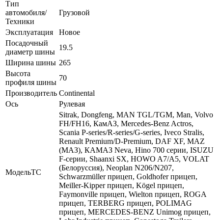
Тип
автомобиля/
Грузовой
Техники
Эксплуатация
Новое
Посадочный
19.5
диаметр шины
Ширина шины
265
Высота
70
профиля шины
Производитель
Continental
Ось
Рулевая
Sitrak, Dongfeng, MAN TGL/TGM, Man, Volvo
FH/FH16, КамАЗ, Mercedes-Benz Actros,
Scania P-series/R-series/G-series, Iveco Stralis,
Renault Premium/D-Premium, DAF XF, MAZ
(МАЗ), КАМАЗ Neva, Hino 700 серии, ISUZU
F-серии, Shaanxi SX, HOWO A7/A5, VOLAT
(Белоруссия), Neoplan N206/N207,
МодельТС
Schwarzmüller прицеп, Goldhofer прицеп,
Meiller-Kipper прицеп, Kögel прицеп,
Faymonville прицеп, Wielton прицеп, ROGA
прицеп, TERBERG прицеп, POLIMAG
прицеп, MERCEDES-BENZ Unimog прицеп,