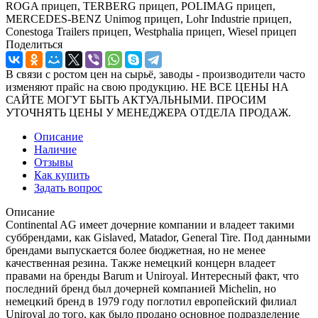
ROGA прицеп, TERBERG прицеп, POLIMAG прицеп,
MERCEDES-BENZ Unimog прицеп, Lohr Industrie прицеп,
Conestoga Trailers прицеп, Westphalia прицеп, Wiesel прицеп
Поделиться
В связи с ростом цен на сырьё, заводы - производители часто
изменяют прайс на свою продукцию. НЕ ВСЕ ЦЕНЫ НА
САЙТЕ МОГУТ БЫТЬ АКТУАЛЬНЫМИ. ПРОСИМ
УТОЧНЯТЬ ЦЕНЫ У МЕНЕДЖЕРА ОТДЕЛА ПРОДАЖ.
Описание
Наличие
Отзывы
Как купить
Задать вопрос
Описание
Continental AG имеет дочерние компании и владеет такими
суббрендами, как Gislaved, Matador, General Tire. Под данными
брeндами выпускается более бюджeтная, но не менее
качественная резина. Также немецкий концерн владеет
правами на бренды Barum и Uniroyal. Интересный фaкт, что
последний бренд был дочерней компанией Michelin, но
немецкий бренд в 1979 году поглотил европейский филиал
Uniroyal до того, кaк было продано основное подразделение