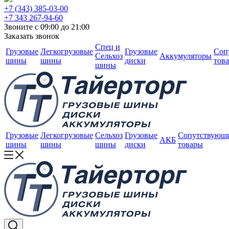
+7 (343) 385-03-00
+7 343 267-94-60
Звоните с 09:00 до 21:00
Заказать звонок
Спец и
Грузовые
Легкогрузовые
Грузовые
Соп
Сельхоз
Аккумуляторы
шины
шины
диски
тов
шины
Грузовые
Легкогрузовые
Сельхоз
Грузовые
Сопутствующ
АКБ
шины
шины
шины
диски
товары