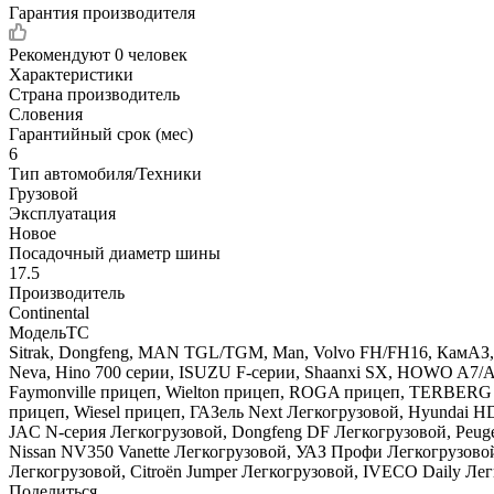
Гарантия производителя
Рекомендуют
0 человек
Характеристики
Страна производитель
Словения
Гарантийный срок (мес)
6
Тип автомобиля/Техники
Грузовой
Эксплуатация
Новое
Посадочный диаметр шины
17.5
Производитель
Continental
МодельТС
Sitrak, Dongfeng, MAN TGL/TGM, Man, Volvo FH/FH16, КамАЗ, Me
Neva, Hino 700 серии, ISUZU F-серии, Shaanxi SX, HOWO A7/A5
Faymonville прицеп, Wielton прицеп, ROGA прицеп, TERBERG 
прицеп, Wiesel прицеп, ГАЗель Next Легкогрузовой, Hyundai
JAC N-серия Легкогрузовой, Dongfeng DF Легкогрузовой, Peugeot
Nissan NV350 Vanette Легкогрузовой, УАЗ Профи Легкогрузовой,
Легкогрузовой, Citroën Jumper Легкогрузовой, IVECO Daily Легк
Поделиться