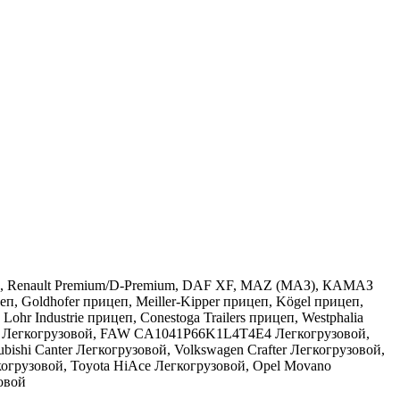
ralis, Renault Premium/D-Premium, DAF XF, MAZ (МАЗ), КАМАЗ
, Goldhofer прицеп, Meiller-Kipper прицеп, Kögel прицеп,
ndustrie прицеп, Conestoga Trailers прицеп, Westphalia
рии Легкогрузовой, FAW CA1041P66K1L4T4E4 Легкогрузовой,
bishi Canter Легкогрузовой, Volkswagen Crafter Легкогрузовой,
когрузовой, Toyota HiAce Легкогрузовой, Opel Movano
зовой