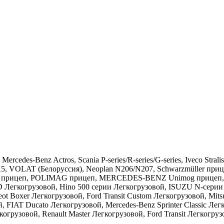
rcedes-Benz Actros, Scania P-series/R-series/G-series, Iveco St
, VOLAT (Белоруссия), Neoplan N206/N207, Schwarzmüller прицеп
прицеп, POLIMAG прицеп, MERCEDES-BENZ Unimog прицеп, Lohr I
 HD Легкогрузовой, Hino 500 серии Легкогрузовой, ISUZU N-се
 Boxer Легкогрузовой, Ford Transit Custom Легкогрузовой, Mitsu
 FIAT Ducato Легкогрузовой, Mercedes-Benz Sprinter Classic Лег
огрузовой, Renault Master Легкогрузовой, Ford Transit Легкогру