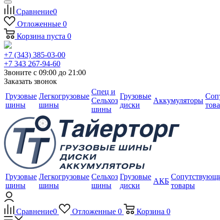
Сравнение
0
Отложенные
0
Корзина
пуста
0
+7 (343) 385-03-00
+7 343 267-94-60
Звоните с 09:00 до 21:00
Заказать звонок
Спец и
Грузовые
Легкогрузовые
Грузовые
Соп
Сельхоз
Аккумуляторы
шины
шины
диски
тов
шины
Грузовые
Легкогрузовые
Сельхоз
Грузовые
Сопутствующ
АКБ
шины
шины
шины
диски
товары
Сравнение
0
Отложенные
0
Корзина
0