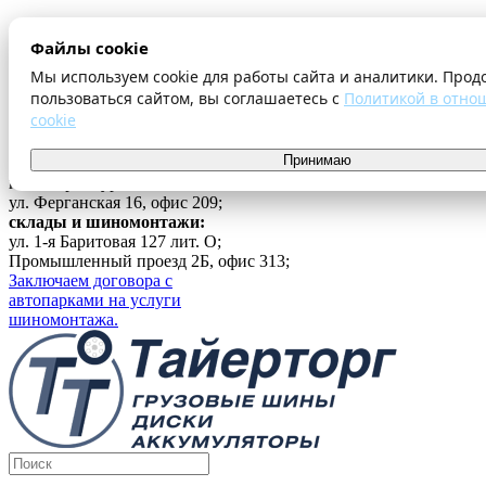
О компании
Файлы cookie
Оплата и доставка
Акции
Мы используем cookie для работы сайта и аналитики. Прод
Шиномонтаж
пользоваться сайтом, вы соглашаетесь с
Политикой в отно
Контакты
cookie
...
Принимаю
Войти
г. Екатеринбург
ул. Ферганская 16, офис 209;
склады и шиномонтажи:
ул. 1-я Баритовая 127 лит. О;
Промышленный проезд 2Б, офис 313;
Заключаем договора с
автопарками на услуги
шиномонтажа.