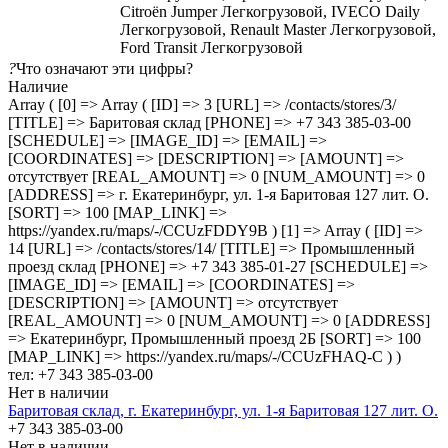
Citroën Jumper Легкогрузовой, IVECO Daily
Легкогрузовой, Renault Master Легкогрузовой,
Ford Transit Легкогрузовой
?
Что означают эти цифры?
Наличие
Array ( [0] => Array ( [ID] => 3 [URL] => /contacts/stores/3/
[TITLE] => Баритовая склад [PHONE] => +7 343 385-03-00
[SCHEDULE] => [IMAGE_ID] => [EMAIL] =>
[COORDINATES] => [DESCRIPTION] => [AMOUNT] =>
отсутствует [REAL_AMOUNT] => 0 [NUM_AMOUNT] => 0
[ADDRESS] => г. Екатеринбург, ул. 1-я Баритовая 127 лит. О.
[SORT] => 100 [MAP_LINK] =>
https://yandex.ru/maps/-/CCUzFDDY9B ) [1] => Array ( [ID] =>
14 [URL] => /contacts/stores/14/ [TITLE] => Промышленный
проезд cклад [PHONE] => +7 343 385-01-27 [SCHEDULE] =>
[IMAGE_ID] => [EMAIL] => [COORDINATES] =>
[DESCRIPTION] => [AMOUNT] => отсутствует
[REAL_AMOUNT] => 0 [NUM_AMOUNT] => 0 [ADDRESS]
=> Екатеринбург, Промышленный проезд 2Б [SORT] => 100
[MAP_LINK] => https://yandex.ru/maps/-/CCUzFHAQ-C ) )
тел: +7 343 385-03-00
Нет в наличии
Баритовая склад, г. Екатеринбург, ул. 1-я Баритовая 127 лит. О.
+7 343 385-03-00
Нет в наличии