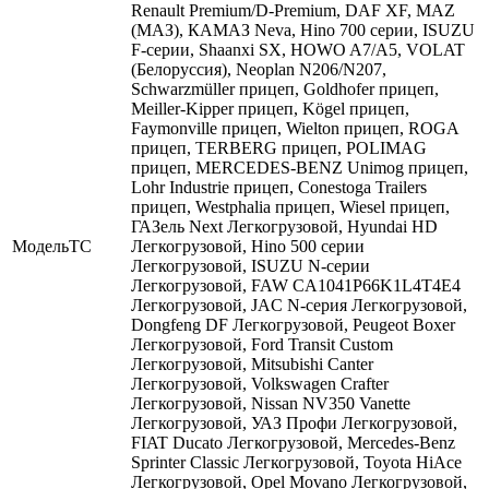
Renault Premium/D-Premium, DAF XF, MAZ
(МАЗ), КАМАЗ Neva, Hino 700 серии, ISUZU
F-серии, Shaanxi SX, HOWO A7/A5, VOLAT
(Белоруссия), Neoplan N206/N207,
Schwarzmüller прицеп, Goldhofer прицеп,
Meiller-Kipper прицеп, Kögel прицеп,
Faymonville прицеп, Wielton прицеп, ROGA
прицеп, TERBERG прицеп, POLIMAG
прицеп, MERCEDES-BENZ Unimog прицеп,
Lohr Industrie прицеп, Conestoga Trailers
прицеп, Westphalia прицеп, Wiesel прицеп,
ГАЗель Next Легкогрузовой, Hyundai HD
МодельТС
Легкогрузовой, Hino 500 серии
Легкогрузовой, ISUZU N-серии
Легкогрузовой, FAW CA1041P66K1L4T4E4
Легкогрузовой, JAC N-серия Легкогрузовой,
Dongfeng DF Легкогрузовой, Peugeot Boxer
Легкогрузовой, Ford Transit Custom
Легкогрузовой, Mitsubishi Canter
Легкогрузовой, Volkswagen Crafter
Легкогрузовой, Nissan NV350 Vanette
Легкогрузовой, УАЗ Профи Легкогрузовой,
FIAT Ducato Легкогрузовой, Mercedes-Benz
Sprinter Classic Легкогрузовой, Toyota HiAce
Легкогрузовой, Opel Movano Легкогрузовой,