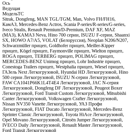
Ось
Ведущая
МодельТС
Sitrak, Dongfeng, MAN TGL/TGM, Man, Volvo FH/FH16,
КамАЗ, Mercedes-Benz Actros, Scania P-series/R-series/G-series,
Iveco Stralis, Renault Premium/D-Premium, DAF XF, MAZ
(МАЗ), КАМАЗ Neva, Hino 700 серии, ISUZU F-серии, Shaanxi
SX, HOWO A7/A5, VOLAT (Белоруссия), Neoplan N206/N207,
Schwarzmüller прицеп, Goldhofer прицеп, Meiller-Kipper
прицеп, Kögel прицеп, Faymonville прицеп, Wielton прицеп,
ROGA прицеп, TERBERG прицеп, POLIMAG прицеп,
MERCEDES-BENZ Unimog прицеп, Lohr Industrie прицеп,
Conestoga Trailers прицеп, Westphalia прицеп, Wiesel прицеп,
ГАЗель Next Легкогрузовой, Hyundai HD Легкогрузовой, Hino
500 серии Легкогрузовой, ISUZU N-серии Легкогрузовой,
FAW CA1041P66K1L4T4E4 Легкогрузовой, JAC N-серия
Легкогрузовой, Dongfeng DF Легкогрузовой, Peugeot Boxer
Легкогрузовой, Ford Transit Custom Легкогрузовой, Mitsubishi
Canter Легкогрузовой, Volkswagen Crafter Легкогрузовой,
Nissan NV350 Vanette Легкогрузовой, УАЗ Профи
Легкогрузовой, FIAT Ducato Легкогрузовой, Mercedes-Benz
Sprinter Classic Легкогрузовой, Toyota HiAce Легкогрузовой,
Opel Movano Легкогрузовой, Citroën Jumper Легкогрузовой,
IVECO Daily Легкогрузовой, Renault Master Легкогрузовой,
Ford Transit Легкогрузовой