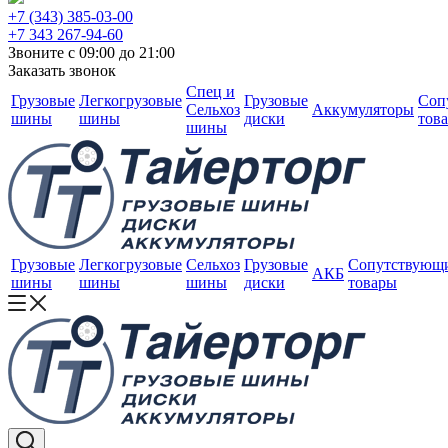
+7 (343) 385-03-00
+7 343 267-94-60
Звоните с 09:00 до 21:00
Заказать звонок
Спец и
Грузовые
Легкогрузовые
Грузовые
Соп
Сельхоз
Аккумуляторы
шины
шины
диски
тов
шины
Грузовые
Легкогрузовые
Сельхоз
Грузовые
Сопутствующ
АКБ
шины
шины
шины
диски
товары