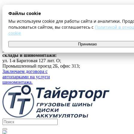
О компании
Файлы cookie
Оплата и доставка
Акции
Мы используем cookie для работы сайта и аналитики. Прод
Шиномонтаж
пользоваться сайтом, вы соглашаетесь с
Политикой в отно
Контакты
cookie
...
г. Екатеринбург
Принимаю
ул. Ферганская 16, офис 209;
склады и шиномонтажи:
ул. 1-я Баритовая 127 лит. О;
Промышленный проезд 2Б, офис 313;
Заключаем договора с
автопарками на услуги
шиномонтажа.