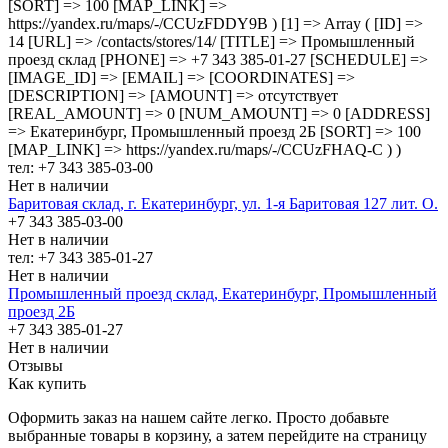
[SORT] => 100 [MAP_LINK] =>
https://yandex.ru/maps/-/CCUzFDDY9B ) [1] => Array ( [ID] =>
14 [URL] => /contacts/stores/14/ [TITLE] => Промышленный
проезд cклад [PHONE] => +7 343 385-01-27 [SCHEDULE] =>
[IMAGE_ID] => [EMAIL] => [COORDINATES] =>
[DESCRIPTION] => [AMOUNT] => отсутствует
[REAL_AMOUNT] => 0 [NUM_AMOUNT] => 0 [ADDRESS]
=> Екатеринбург, Промышленный проезд 2Б [SORT] => 100
[MAP_LINK] => https://yandex.ru/maps/-/CCUzFHAQ-C ) )
тел: +7 343 385-03-00
Нет в наличии
Баритовая склад, г. Екатеринбург, ул. 1-я Баритовая 127 лит. О.
+7 343 385-03-00
Нет в наличии
тел: +7 343 385-01-27
Нет в наличии
Промышленный проезд cклад, Екатеринбург, Промышленный
проезд 2Б
+7 343 385-01-27
Нет в наличии
Отзывы
Как купить
Оформить заказ на нашем сайте легко. Просто добавьте
выбранные товары в корзину, а затем перейдите на страницу