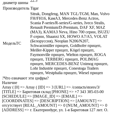
22.5
диаметр шины
Производитель
Tigar
Sitrak, Dongfeng, MAN TGL/TGM, Man, Volvo
FH/FH16, КамАЗ, Mercedes-Benz Actros,
Scania P-series/R-series/G-series, Iveco Stralis,
Renault Premium/D-Premium, DAF XF, MAZ
(МАЗ), КАМАЗ Neva, Hino 700 серии, ISUZU
F-серии, Shaanxi SX, HOWO A7/A5, VOLAT
(Белоруссия), Neoplan N206/N207,
МодельТС
Schwarzmüller прицеп, Goldhofer прицеп,
Meiller-Kipper прицеп, Kögel прицеп,
Faymonville прицеп, Wielton прицеп, ROGA
прицеп, TERBERG прицеп, POLIMAG
прицеп, MERCEDES-BENZ Unimog прицеп,
Lohr Industrie прицеп, Conestoga Trailers
прицеп, Westphalia прицеп, Wiesel прицеп
?
Что означают эти цифры?
Наличие
Array ( [0] => Array ( [ID] => 3 [URL] => /contacts/stores/3/
[TITLE] => Баритовая склад [PHONE] => +7 343 385-03-00
[SCHEDULE] => [IMAGE_ID] => [EMAIL] =>
[COORDINATES] => [DESCRIPTION] => [AMOUNT] =>
отсутствует [REAL_AMOUNT] => 0 [NUM_AMOUNT] => 0
[ADDRESS] => г. Екатеринбург, ул. 1-я Баритовая 127 лит. О.