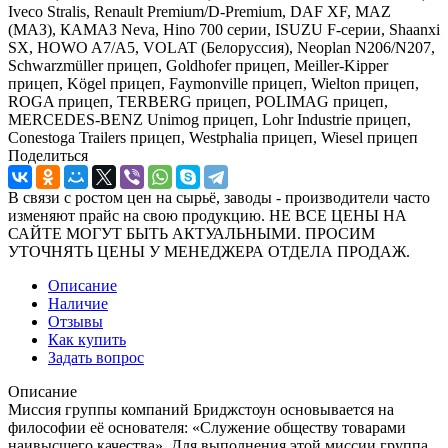
Iveco Stralis, Renault Premium/D-Premium, DAF XF, MAZ
(МАЗ), КАМАЗ Neva, Hino 700 серии, ISUZU F-серии, Shaanxi
SX, HOWO A7/A5, VOLAT (Белоруссия), Neoplan N206/N207,
Schwarzmüller прицеп, Goldhofer прицеп, Meiller-Kipper
прицеп, Kögel прицеп, Faymonville прицеп, Wielton прицеп,
ROGA прицеп, TERBERG прицеп, POLIMAG прицеп,
MERCEDES-BENZ Unimog прицеп, Lohr Industrie прицеп,
Conestoga Trailers прицеп, Westphalia прицеп, Wiesel прицеп
Поделиться
В связи с ростом цен на сырьё, заводы - производители часто
изменяют прайс на свою продукцию. НЕ ВСЕ ЦЕНЫ НА
САЙТЕ МОГУТ БЫТЬ АКТУАЛЬНЫМИ. ПРОСИМ
УТОЧНЯТЬ ЦЕНЫ У МЕНЕДЖЕРА ОТДЕЛА ПРОДАЖ.
Описание
Наличие
Отзывы
Как купить
Задать вопрос
Описание
Миссия группы компаний Бриджстоун основывается на
философии её основателя: «Служение обществу товарами
наивысшего качества». Для выполнения этой миссии группа