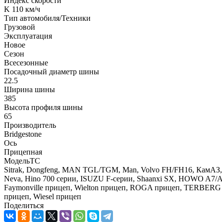
Индекс скорости
K 110 км/ч
Тип автомобиля/Техники
Грузовой
Эксплуатация
Новое
Сезон
Всесезонные
Посадочный диаметр шины
22.5
Ширина шины
385
Высота профиля шины
65
Производитель
Bridgestone
Ось
Прицепная
МодельТС
Sitrak, Dongfeng, MAN TGL/TGM, Man, Volvo FH/FH16, КамАЗ, Me
Neva, Hino 700 серии, ISUZU F-серии, Shaanxi SX, HOWO A7/A5
Faymonville прицеп, Wielton прицеп, ROGA прицеп, TERBERG 
прицеп, Wiesel прицеп
Поделиться