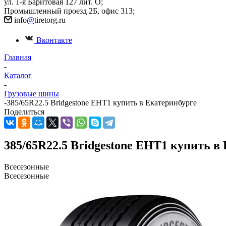
ул. 1-я Баритовая 127 лит. О;
Промышленный проезд 2Б, офис 313;
info
@
tiretorg.ru
Вконтакте
Главная
-
Каталог
-
Грузовые шины
-
385/65R22.5 Bridgestone EHT1 купить в Екатеринбурге
Поделиться
385/65R22.5 Bridgestone EHT1 купить в
Всесезонные
Всесезонные