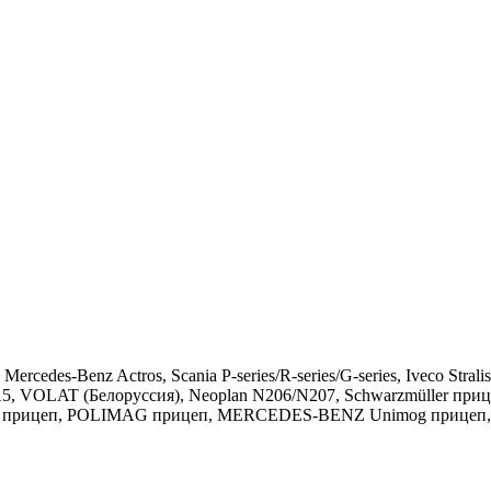
rcedes-Benz Actros, Scania P-series/R-series/G-series, Iveco St
, VOLAT (Белоруссия), Neoplan N206/N207, Schwarzmüller прицеп
прицеп, POLIMAG прицеп, MERCEDES-BENZ Unimog прицеп, Lohr I